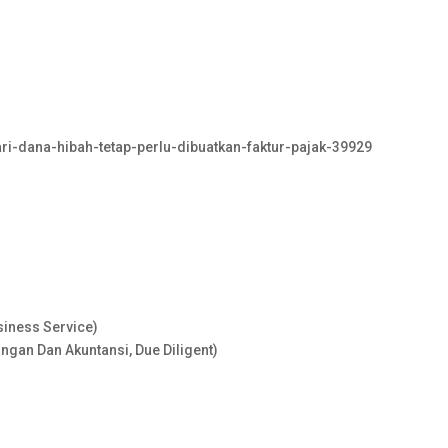
ari-dana-hibah-tetap-perlu-dibuatkan-faktur-pajak-39929
usiness Service)
an Dan Akuntansi, Due Diligent)