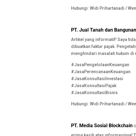
Hubungi: Widi Prihartanadi / We
PT. Jual Tanah dan Banguna
Artikel yang informatif! Saya ti
dibuatkan faktur pajak. Penget
menghindari masalah hukum di
#JasaPengelolaanKeuangan
#JasaPerencanaanKeuangan
#JasaKonsultasiInvestasi
#JasaKonsultasiPajak
#JasaKonsultasiBisnis
Hubungi: Widi Prihartanadi / We
PT. Media Sosial Blockchain
o
erima kasih atas informasinya! 