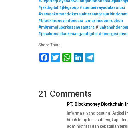
#JejaringLayananKeuanganIndonesia
#jkkinsp
#jkkdigital
#jkkgroup
#sumberrayadatasolusi
#satuankomandokesejahteraanprajuritindotam
#blockmoneyindonesia
#marinecontruction
#mitramajuperkasanusantara
#
jualtanahdanb
#jasakonsultankeuangandigital
#sinergisistem
Share This :
F
T
W
Li
T
a
wi
h
n
el
c
tt
at
k
e
e
er
s
e
gr
21 Comments
b
A
dI
a
o
p
n
m
PT. Blockmoney Blockchain I
o
p
Informasi yang penting! Artikel
k
hibah tetap harus dilengkapi de
administrasi dan kepatuhan terh