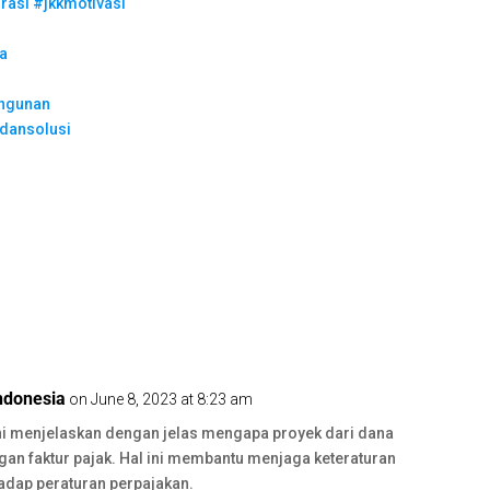
irasi
#jkkmotivasi
a
angunan
dansolusi
ndonesia
on June 8, 2023 at 8:23 am
 ini menjelaskan dengan jelas mengapa proyek dari dana
ngan faktur pajak. Hal ini membantu menjaga keteraturan
adap peraturan perpajakan.