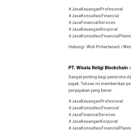
#JasaKeuanganProfesional
#JasaKonsultasiFinancial
#JasaFinancialServices
#JasaKeuanganKorporat
#JasaKonsultasiFinancialPlann
Hubungi: Widi Prihartanadi / We
PT. Wisata Religi Blockchain
o
Sangat penting bagi penerima d
pajak. Tulisan ini memberikan 
perpajakan yang benar.
#JasaKeuanganProfesional
#JasaKonsultasiFinancial
#JasaFinancialServices
#JasaKeuanganKorporat
#JasaKonsultasiFinancialPlann