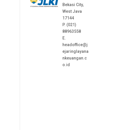
Bekasi City,
West Java
17144
P. (021)
88963558
E.
headoffice@j
ejaringlayana
nkeuangan.c
o.id