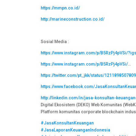
https://mmpn.co.id/
http://marineconstruction.co.id/
Sosial Media :
https://www.instagram.com/p/B5RzPj4pVSi/?i
https://www.instagram.com/p/B5RzPj4pVSi/
…
https://twitter.com/pt_jkk/status/12118985078
https://www.facebook.com/JasaKonsultanKeua
http://linkedin.com/in/jasa-konsultan-keuanga
Digital Ekosistem (DEKO) Web Komunitas (WebKo
Platform komunitas corporate blockchain indus
#JasaKonsultanKeuangan
#JasaLaporanKeuanganIndonesia