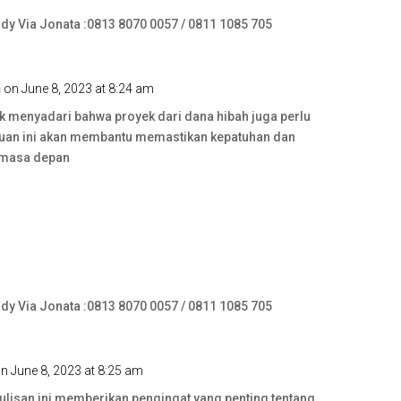
ndy Via Jonata :0813 8070 0057 / 0811 1085 705
n
on June 8, 2023 at 8:24 am
dak menyadari bahwa proyek dari dana hibah juga perlu
ahuan ini akan membantu memastikan kepatuhan dan
 masa depan
ndy Via Jonata :0813 8070 0057 / 0811 1085 705
n June 8, 2023 at 8:25 am
Tulisan ini memberikan pengingat yang penting tentang