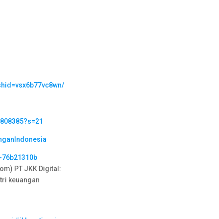
gshid=vsx6b77vc8wn/
09808385?s=21
nganIndonesia
n-76b21310b
m) PT JKK Digital:
tri keuangan