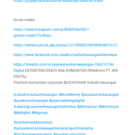
https://g.page/jasa-konsultan-keuangan-jakarta?share
Sosial media:
https://www.instagram.com/p/B5RzPj4pVSi/?
igshid=vsx6b77vc8wn/
https://twitter.com/pt_jkk/status/1211898507809808385?s=21
https://www.facebook.com/JasaKonsultanKeuanganIndonesia
https://linkedin.com/in/jasa-konsultan-keuangan-76b21310b
Digital
EKOSISTEM (DEKO) Web KOMUNITAS (WebKom) PT JKK
DIGITAL:
Platform komunitas corporate BLOCKCHAIN industri keuangan
#JasaKonsultanKeuangan
#BlockMoney
#jasalaporankeuangan
#jasakonsultanpajak
#jasamarketingdigital
#JejaringLayananKeuanganIndonesia
#jkkinspirasi
#jkkmotivasi
#jkkdigital
#jkkgroup
#sumberrayadatasolusi
#satuankomandokesejahteraanprajuritindotama
#blockmoneyindonesia
#marinecontruction