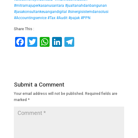
#mitramajuperkasanusantara
#jualtanahdanbangunan
#jasakonsultankeuangandigital
#sinergisistemdansolusi
#Accountingservice
#Tax
#Audit
#pajak
#PPN
Share This :
F
T
W
Li
T
a
wi
h
n
el
c
tt
at
k
e
e
er
s
e
gr
b
A
dI
a
Submit a Comment
o
p
n
m
Your email address will not be published.
Required fields are
o
p
marked
*
k