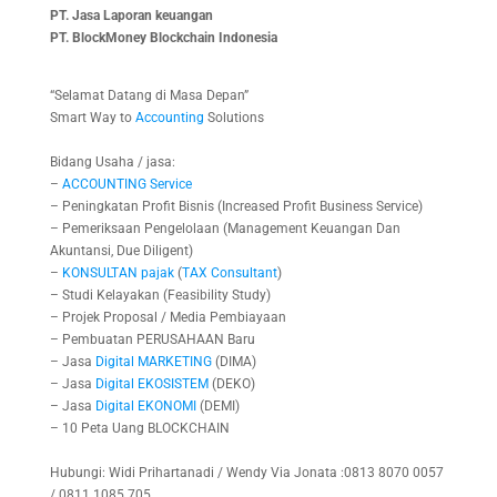
PT. Jasa Laporan keuangan
PT.
BlockMoney Blockchain Indonesia
“Selamat Datang di Masa Depan”
Smart Way to
Accounting
Solutions
Bidang Usaha / jasa:
–
ACCOUNTING
Service
– Peningkatan Profit Bisnis (Increased Profit Business Service)
– Pemeriksaan Pengelolaan (Management Keuangan Dan
Akuntansi, Due Diligent)
–
KONSULTAN
pajak
(
TAX
Consultant
)
– Studi Kelayakan (Feasibility Study)
– Projek Proposal / Media Pembiayaan
– Pembuatan PERUSAHAAN Baru
– Jasa
Digital
MARKETING
(DIMA)
– Jasa
Digital
EKOSISTEM
(DEKO)
– Jasa
Digital
EKONOMI
(DEMI)
– 10 Peta Uang BLOCKCHAIN
Hubungi: Widi Prihartanadi / Wendy Via Jonata :0813 8070 0057
/ 0811 1085 705