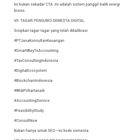
Ini bukan sekadar CTA. Ini adalah sistem panggil-balik energi
bisnis.
VII. TAGAR PENGUNCI SEMESTA DIGITAL
Sisipkan tagar-tagar yang telah dikalibrasi:
#PTJasaKonsultanKeuangan
#SmartWayToAccounting
#TaxConsultingIndonesia
#DigitalEcosystem
#BlockchainIndonesia
#WidiPrihartanadi
#AccountingService
#FeasibilityStudy
#ConsultNow
Bukan hanya untuk SEO—ini kode semesta.