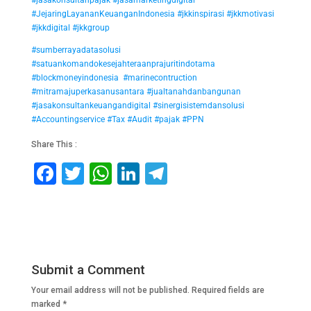
#jasakonsultanpajak
#jasamarketingdigital
#JejaringLayananKeuanganIndonesia
#jkkinspirasi
#jkkmotivasi
#jkkdigital
#jkkgroup
#sumberrayadatasolusi
#satuankomandokesejahteraanprajuritindotama
#blockmoneyindonesia
#marinecontruction
#mitramajuperkasanusantara
#jualtanahdanbangunan
#jasakonsultankeuangandigital
#sinergisistemdansolusi
#Accountingservice
#Tax
#Audit
#pajak
#PPN
Share This :
F
T
W
Li
T
a
wi
h
n
el
c
tt
at
k
e
e
er
s
e
gr
b
A
dI
a
Submit a Comment
o
p
n
m
Your email address will not be published.
Required fields are
o
p
marked
*