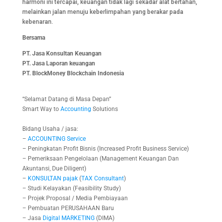
harmoni ini tercapai, keuangan tidak lagi sekadar alat bertahan,
melainkan jalan menuju keberlimpahan yang berakar pada
kebenaran.
Bersama
PT. Jasa Konsultan Keuangan
PT. Jasa Laporan keuangan
PT.
BlockMoney Blockchain Indonesia
“Selamat Datang di Masa Depan”
Smart Way to
Accounting
Solutions
Bidang Usaha / jasa:
–
ACCOUNTING
Service
– Peningkatan Profit Bisnis (Increased Profit Business Service)
– Pemeriksaan Pengelolaan (Management Keuangan Dan
Akuntansi, Due Diligent)
–
KONSULTAN
pajak
(
TAX
Consultant
)
– Studi Kelayakan (Feasibility Study)
– Projek Proposal / Media Pembiayaan
– Pembuatan PERUSAHAAN Baru
– Jasa
Digital
MARKETING
(DIMA)