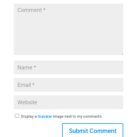
k
Display a
Gravatar
image next to my comments.