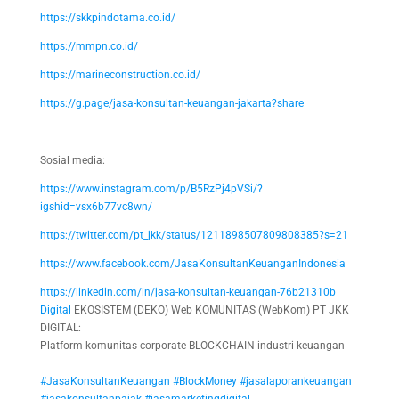
https://skkpindotama.co.id/
https://mmpn.co.id/
https://marineconstruction.co.id/
https://g.page/jasa-konsultan-keuangan-jakarta?share
Sosial media:
https://www.instagram.com/p/B5RzPj4pVSi/?
igshid=vsx6b77vc8wn/
https://twitter.com/pt_jkk/status/1211898507809808385?s=21
https://www.facebook.com/JasaKonsultanKeuanganIndonesia
https://linkedin.com/in/jasa-konsultan-keuangan-76b21310b
Digital
EKOSISTEM (DEKO) Web KOMUNITAS (WebKom) PT JKK
DIGITAL:
Platform komunitas corporate BLOCKCHAIN industri keuangan
#JasaKonsultanKeuangan
#BlockMoney
#jasalaporankeuangan