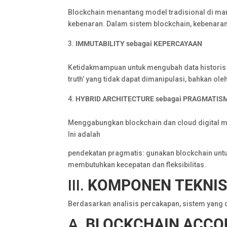
Blockchain menantang model tradisional di mana
kebenaran. Dalam sistem blockchain, kebenaran
IMMUTABILITY
sebagai
KEPERCAYAAN
Ketidakmampuan untuk mengubah data historis b
truth’ yang tidak dapat dimanipulasi, bahkan ole
HYBRID
ARCHITECTURE
sebagai
PRAGMATIS
Menggabungkan blockchain dan cloud digital 
Ini adalah
pendekatan pragmatis: gunakan blockchain untuk 
membutuhkan kecepatan dan fleksibilitas.
III.
KOMPONEN
TEKNI
Berdasarkan analisis percakapan, sistem yang
A.
BLOCKCHAIN
ACCO