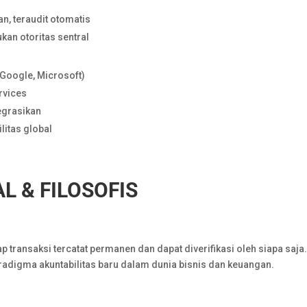
an, teraudit otomatis
ukan otoritas sentral
 Google, Microsoft)
rvices
tegrasikan
ilitas global
AL
&
FILOSOFIS
p transaksi tercatat permanen dan dapat diverifikasi oleh siapa saja.
paradigma akuntabilitas baru dalam dunia bisnis dan keuangan.