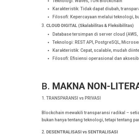
Teknologi: Waves, TON Blockchain
Karakteristik: Tidak dapat diubah, transpar
Filosofi: Kepercayaan melalui teknologi, b
CLOUD
DIGITAL
(Skalabilitas
&
Fleksibilitas)
Database tersimpan di server cloud (AWS,
Teknologi: REST API, PostgreSQL, Microse
Karakteristik: Cepat, scalable, mudah diin
Filosofi: Efisiensi operasional dan aksesib
B.
MAKNA
NON-LITER
TRANSPARANSI vs PRIVASI
Blockchain mewakili transparansi radikal – setia
bukan hanya tentang teknologi, tetapi tentang 
DESENTRALISASI
vs
SENTRALISASI