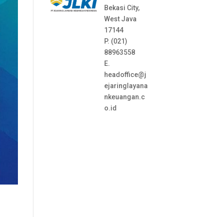
Bekasi City,
West Java
17144
P. (021)
88963558
E.
headoffice@j
ejaringlayana
nkeuangan.c
o.id