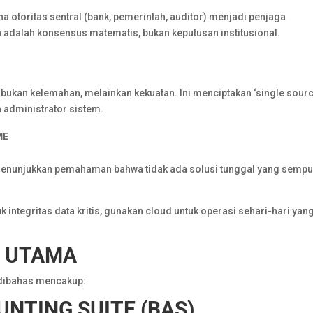
 otoritas sentral (bank, pemerintah, auditor) menjadi penjaga
 adalah konsensus matematis, bukan keputusan institusional.
ukan kelemahan, melainkan kekuatan. Ini menciptakan ‘single sourc
h administrator sistem.
ME
menunjukkan pemahaman bahwa tidak ada solusi tunggal yang sempu
integritas data kritis, gunakan cloud untuk operasi sehari-hari yan
S
UTAMA
 dibahas mencakup:
UNTING
SUITE
(BAS)