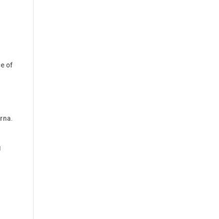
e of
rna.
g