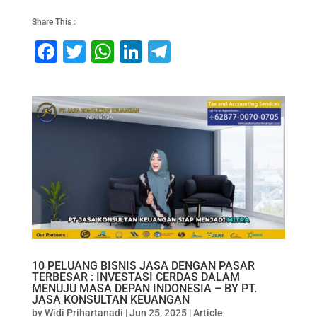
Share This :
F
T
W
Li
T
a
wi
h
n
el
c
tt
at
k
e
e
er
s
e
gr
b
A
dI
a
o
p
n
m
o
p
k
10 PELUANG BISNIS JASA DENGAN PASAR
TERBESAR : INVESTASI CERDAS DALAM
MENUJU MASA DEPAN INDONESIA – BY PT.
JASA KONSULTAN KEUANGAN
by
Widi Prihartanadi
|
Jun 25, 2025
|
Article