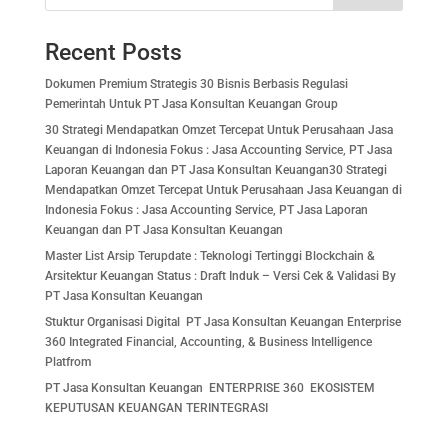
b
A
dI
a
o
p
n
m
Recent Posts
o
p
Dokumen Premium Strategis 30 Bisnis Berbasis Regulasi
k
Pemerintah Untuk PT Jasa Konsultan Keuangan Group
30 Strategi Mendapatkan Omzet Tercepat Untuk Perusahaan Jasa
Keuangan di Indonesia Fokus : Jasa Accounting Service, PT Jasa
Laporan Keuangan dan PT Jasa Konsultan Keuangan30 Strategi
Mendapatkan Omzet Tercepat Untuk Perusahaan Jasa Keuangan di
Indonesia Fokus : Jasa Accounting Service, PT Jasa Laporan
Keuangan dan PT Jasa Konsultan Keuangan
Master List Arsip Terupdate : Teknologi Tertinggi Blockchain &
Arsitektur Keuangan Status : Draft Induk – Versi Cek & Validasi By
PT Jasa Konsultan Keuangan
Stuktur Organisasi Digital PT Jasa Konsultan Keuangan Enterprise
360 Integrated Financial, Accounting, & Business Intelligence
Platfrom
PT Jasa Konsultan Keuangan ENTERPRISE 360 EKOSISTEM
KEPUTUSAN KEUANGAN TERINTEGRASI