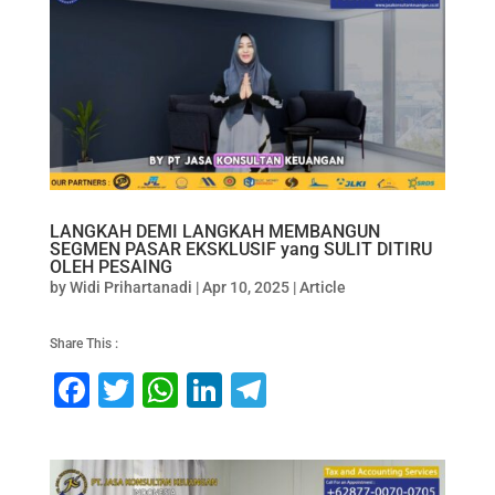
e
er
s
e
gr
b
A
dI
a
o
p
n
m
o
p
k
LANGKAH DEMI LANGKAH MEMBANGUN
SEGMEN PASAR EKSKLUSIF yang SULIT DITIRU
OLEH PESAING
by
Widi Prihartanadi
|
Apr 10, 2025
|
Article
Share This :
F
T
W
Li
T
a
wi
h
n
el
c
tt
at
k
e