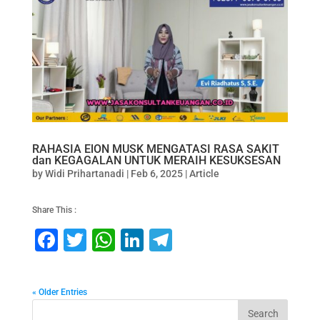
e
er
s
e
gr
b
A
dI
a
o
p
n
m
o
p
k
RAHASIA ElON MUSK MENGATASI RASA SAKIT
dan KEGAGALAN UNTUK MERAIH KESUKSESAN
by
Widi Prihartanadi
|
Feb 6, 2025
|
Article
Share This :
F
T
W
Li
T
a
wi
h
n
el
c
tt
at
k
e
« Older Entries
e
er
s
e
gr
Search