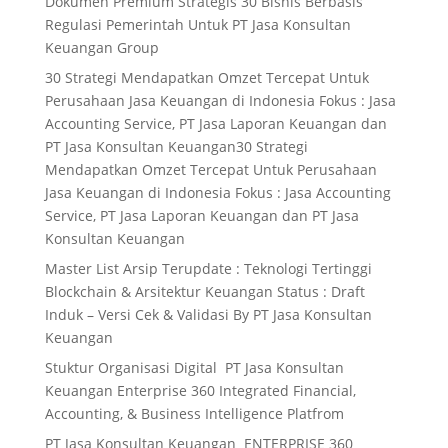
Dokumen Premium Strategis 30 Bisnis Berbasis
Regulasi Pemerintah Untuk PT Jasa Konsultan
n
a
Keuangan Group
m
30 Strategi Mendapatkan Omzet Tercepat Untuk
Perusahaan Jasa Keuangan di Indonesia Fokus : Jasa
Accounting Service, PT Jasa Laporan Keuangan dan
PT Jasa Konsultan Keuangan30 Strategi
Mendapatkan Omzet Tercepat Untuk Perusahaan
Jasa Keuangan di Indonesia Fokus : Jasa Accounting
Service, PT Jasa Laporan Keuangan dan PT Jasa
Konsultan Keuangan
Master List Arsip Terupdate : Teknologi Tertinggi
Blockchain & Arsitektur Keuangan Status : Draft
Induk – Versi Cek & Validasi By PT Jasa Konsultan
Keuangan
Stuktur Organisasi Digital PT Jasa Konsultan
Keuangan Enterprise 360 Integrated Financial,
Accounting, & Business Intelligence Platfrom
PT Jasa Konsultan Keuangan ENTERPRISE 360