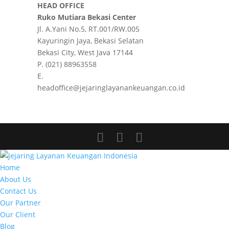
HEAD OFFICE
Ruko Mutiara Bekasi Center
Jl. A.Yani No.5, RT.001/RW.005
Kayuringin Jaya, Bekasi Selatan
Bekasi City, West Java 17144
P. (021) 88963558
E.
headoffice@jejaringlayanankeuangan.co.id
Home
About Us
Contact Us
Our Partner
Our Client
Blog