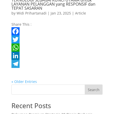
TEKNOLOGI SEBAGAI KUNCI UTAMA untuk
LAYANAN PELANGGAN yang RESPONSIF dan
p
I
r
TEPAT SASARAN
by
Widi Prihartanadi
|
Jan 23, 2025
|
Article
n
a
m
Share This :
F
a
T
c
w
W
e
i
h
L
b
t
a
i
T
o
t
t
n
e
« Older Entries
o
e
s
k
l
Search
k
r
A
e
e
Recent Posts
p
d
g
p
I
r