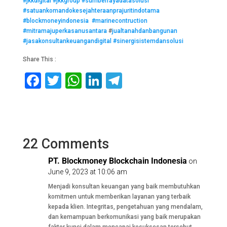
#jkkdigital
#jkkgroup
#sumberrayadatasolusi
#satuankomandokesejahteraanprajuritindotama
#blockmoneyindonesia
#marinecontruction
#mitramajuperkasanusantara
#
jualtanahdanbangunan
#jasakonsultankeuangandigital
#sinergisistemdansolusi
Share This :
F
T
W
Li
T
a
wi
h
n
el
c
tt
at
k
e
e
er
s
e
gr
22 Comments
b
A
dI
a
o
p
n
m
PT. Blockmoney Blockchain Indonesia
on
June 9, 2023 at 10:06 am
o
p
Menjadi konsultan keuangan yang baik membutuhkan
k
komitmen untuk memberikan layanan yang terbaik
kepada klien. Integritas, pengetahuan yang mendalam,
dan kemampuan berkomunikasi yang baik merupakan
faktor kunci dalam mencapai kesuksesan tersebut.