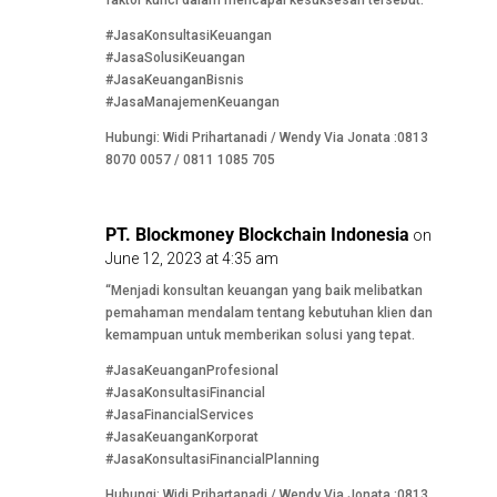
#JasaKonsultasiKeuangan
#JasaSolusiKeuangan
#JasaKeuanganBisnis
#JasaManajemenKeuangan
Hubungi: Widi Prihartanadi / Wendy Via Jonata :0813
8070 0057 / 0811 1085 705
PT. Blockmoney Blockchain Indonesia
on
June 12, 2023 at 4:35 am
“Menjadi konsultan keuangan yang baik melibatkan
pemahaman mendalam tentang kebutuhan klien dan
kemampuan untuk memberikan solusi yang tepat.
#JasaKeuanganProfesional
#JasaKonsultasiFinancial
#JasaFinancialServices
#JasaKeuanganKorporat
#JasaKonsultasiFinancialPlanning
Hubungi: Widi Prihartanadi / Wendy Via Jonata :0813