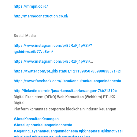
https://mmpn.co.id/
http://marineconstruction.co.id/
Sosial Media :
https://www.instagram.com/p/B5RzPj4pVSi/?
igshid=vsx6b77vc8wn/
https://www.instagram.com/p/B5RzPj4pVSi/
…
https://twitter.com/pt_jkk/status/1211898507809808385?s=21
https://www.facebook.com/JasaKonsultanKeuanganIndonesia
http://linkedin.com/in/jasa-konsultan-keuangan-76b21310b
Digital Ekosistem (DEKO) Web Komunitas (WebKom) PT JKK
Digital:
Platform komunitas corporate blockchain industri keuangan
#JasaKonsultanKeuangan
#JasaLaporanKeuanganIndonesia
#JejaringLayananKeuanganIndonesia
#jkkinspirasi
#jkkmotivasi