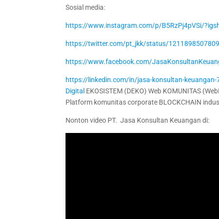
Sosial media:
https://www.instagram.com/p/B5RzPj4pVSi/?ig
https://twitter.com/pt_jkk/status/12118985078
https://www.facebook.com/JasaKonsultanKeuan
https://linkedin.com/in/jasa-konsultan-keuanga
Digital
EKOSISTEM (DEKO) Web KOMUNITAS (WebK
Platform komunitas corporate BLOCKCHAIN indus
Nonton video PT. Jasa Konsultan Keuangan di: