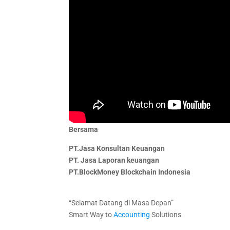
Bersama
PT.Jasa Konsultan Keuangan
PT. Jasa Laporan keuangan
PT.
BlockMoney Blockchain Indonesia
“Selamat Datang di Masa Depan”
Smart Way to
Accounting
Solutions