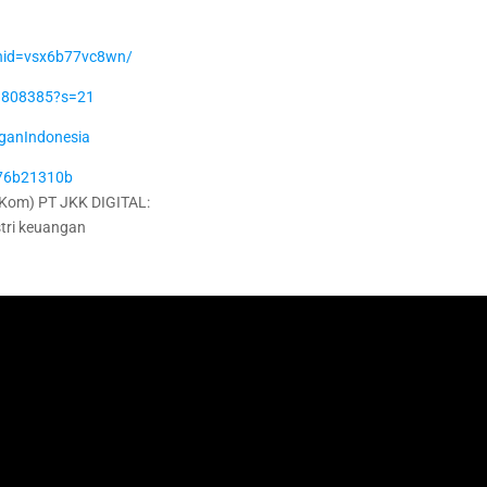
shid=vsx6b77vc8wn/
09808385?s=21
ganIndonesia
n-76b21310b
om) PT JKK DIGITAL:
tri keuangan