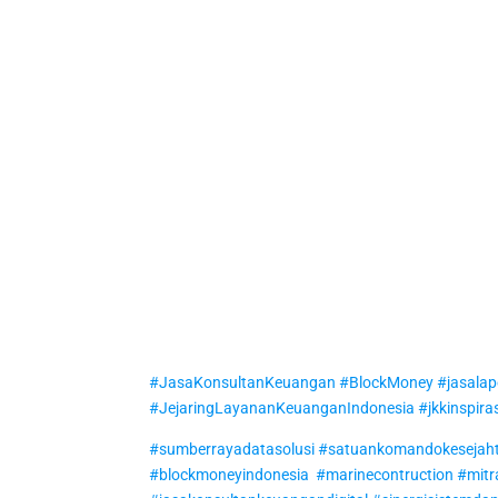
#JasaKonsultanKeuangan
#BlockMoney
#jasala
#JejaringLayananKeuanganIndonesia
#jkkinspira
#sumberrayadatasolusi
#satuankomandokesejaht
#blockmoneyindonesia
#marinecontruction
#mitr