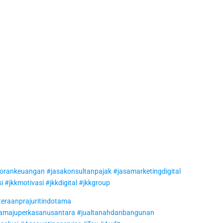
porankeuangan
#jasakonsultanpajak
#jasamarketingdigital
si
#jkkmotivasi
#jkkdigital
#jkkgroup
eraanprajuritindotama
amajuperkasanusantara
#jualtanahdanbangunan