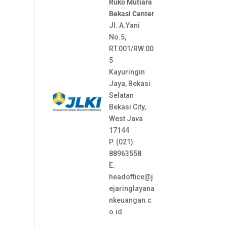
Ruko Mutiara
Bekasi Center
Jl. A.Yani
No.5,
RT.001/RW.00
5
Kayuringin
Jaya, Bekasi
Selatan
Bekasi City,
West Java
17144
P. (021)
88963558
E.
headoffice@j
ejaringlayana
nkeuangan.c
o.id