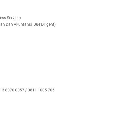
ess Service)
 Dan Akuntansi, Due Diligent)
0813 8070 0057 / 0811 1085 705