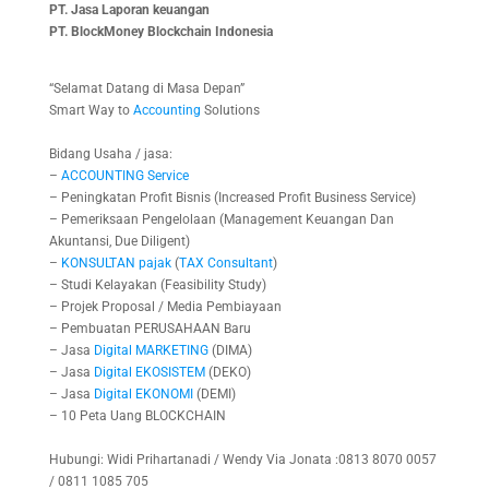
PT. Jasa Laporan keuangan
PT.
BlockMoney Blockchain Indonesia
“Selamat Datang di Masa Depan”
Smart Way to
Accounting
Solutions
Bidang Usaha / jasa:
–
ACCOUNTING
Service
– Peningkatan Profit Bisnis (Increased Profit Business Service)
– Pemeriksaan Pengelolaan (Management Keuangan Dan
Akuntansi, Due Diligent)
–
KONSULTAN
pajak
(
TAX
Consultant
)
– Studi Kelayakan (Feasibility Study)
– Projek Proposal / Media Pembiayaan
– Pembuatan PERUSAHAAN Baru
– Jasa
Digital
MARKETING
(DIMA)
– Jasa
Digital
EKOSISTEM
(DEKO)
– Jasa
Digital
EKONOMI
(DEMI)
– 10 Peta Uang BLOCKCHAIN
Hubungi: Widi Prihartanadi / Wendy Via Jonata :0813 8070 0057
/ 0811 1085 705