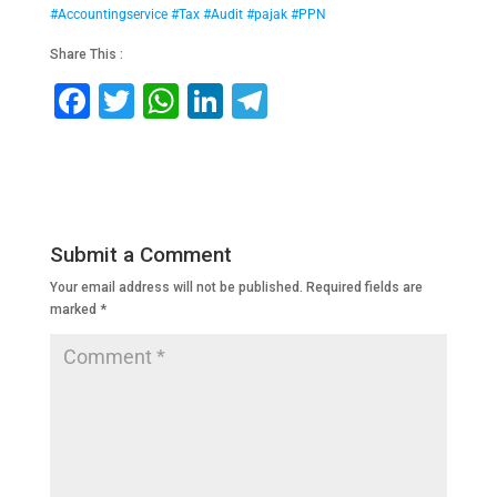
#Accountingservice
#Tax
#Audit
#pajak
#PPN
Share This :
F
T
W
Li
T
a
wi
h
n
el
c
tt
at
k
e
e
er
s
e
gr
b
A
dI
a
Submit a Comment
o
p
n
m
Your email address will not be published.
Required fields are
o
p
marked
*
k