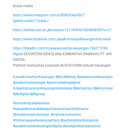
Sosial media:
https://www.instagram.com/p/B5RzPj4pVSi/?
igshid=vsx6b77vc8wn/
https://twitter.com/pt_jkk/status/1211898507809808385?s=21
https://www.facebook.com/JasaKonsultanKeuanganIndonesia
https://linkedin.com/in/jasa-konsultan-keuangan-76b21310b
Digital
EKOSISTEM (DEKO) Web KOMUNITAS (WebKom) PT JKK
DIGITAL:
Platform komunitas corporate BLOCKCHAIN industri keuangan
#JasaKonsultanKeuangan
#BlockMoney
#jasalaporankeuangan
#jasakonsultanpajak
#jasamarketingdigital
#JejaringLayananKeuanganIndonesia
#jkkinspirasi
#jkkmotivasi
#jkkdigital
#jkkgroup
#sumberrayadatasolusi
#satuankomandokesejahteraanprajuritindotama
#blockmoneyindonesia
#marinecontruction
#mitramajuperkasanusantara
#jualtanahdanbangunan
#jasakonsultankeuangandigital
#sinergisistemdansolusi