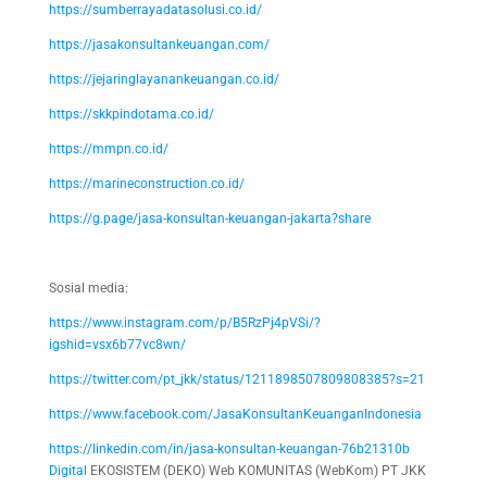
https://sumberrayadatasolusi.co.id/
https://jasakonsultankeuangan.com/
https://jejaringlayanankeuangan.co.id/
https://skkpindotama.co.id/
https://mmpn.co.id/
https://marineconstruction.co.id/
https://g.page/jasa-konsultan-keuangan-jakarta?share
Sosial media:
https://www.instagram.com/p/B5RzPj4pVSi/?
igshid=vsx6b77vc8wn/
https://twitter.com/pt_jkk/status/1211898507809808385?s=21
https://www.facebook.com/JasaKonsultanKeuanganIndonesia
https://linkedin.com/in/jasa-konsultan-keuangan-76b21310b
Digital
EKOSISTEM (DEKO) Web KOMUNITAS (WebKom) PT JKK