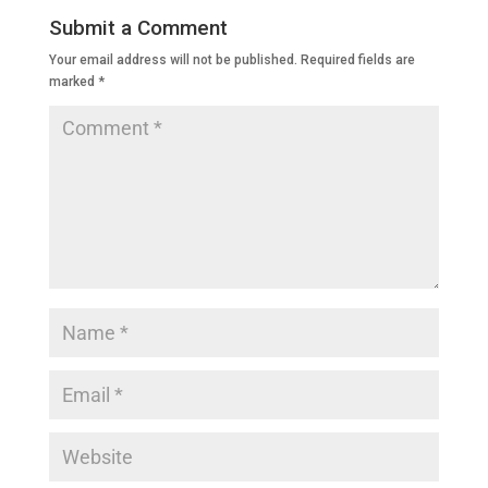
b
A
dI
a
Submit a Comment
o
p
n
m
Your email address will not be published.
Required fields are
o
p
marked
*
k