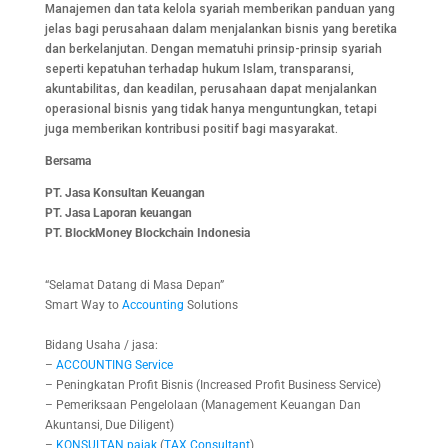
Manajemen dan tata kelola syariah memberikan panduan yang
jelas bagi perusahaan dalam menjalankan bisnis yang beretika
dan berkelanjutan. Dengan mematuhi prinsip-prinsip syariah
seperti kepatuhan terhadap hukum Islam, transparansi,
akuntabilitas, dan keadilan, perusahaan dapat menjalankan
operasional bisnis yang tidak hanya menguntungkan, tetapi
juga memberikan kontribusi positif bagi masyarakat.
Bersama
PT. Jasa Konsultan Keuangan
PT. Jasa Laporan keuangan
PT.
BlockMoney Blockchain Indonesia
“Selamat Datang di Masa Depan”
Smart Way to
Accounting
Solutions
Bidang Usaha / jasa:
–
ACCOUNTING
Service
– Peningkatan Profit Bisnis (Increased Profit Business Service)
– Pemeriksaan Pengelolaan (Management Keuangan Dan
Akuntansi, Due Diligent)
–
KONSULTAN
pajak
(
TAX
Consultant
)