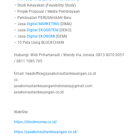
– Studi Kelayakan (Feasibility Study)
– Projek Proposal / Media Pembiayaan
– Pembuatan PERUSAHAAN Baru
– Jasa
Digital
MARKETING
(DIMA)
– Jasa
Digital
EKOSISTEM
(DEKO)
– Jasa
Digital
EKONOMI
(DEMI)
– 10 Peta Uang BLOCKCHAIN
Hubungi: Widi Prihartanadi / Wendy Via Jonata :0813 8070 0057
/ 0811 1085 705
Email: headoffice@jasakonsultankeuangan.co.id
cc:
jasakonsultankeuanganindonesia@gmail.com
jasakonsultankeuangan.co.id
WebSite :
https://blockmoney.co.id/
https://jasakonsultankeuangan.co.id/