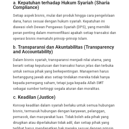
a.
Kepatuhan terhadap Hukum Syariah (Sharia
Compliance)
Setiap aspek bisnis, mulai dari produk hingga cara pengelolaan
dana, harus sesuai dengan hukum syariah. Kepatuhan ini
diawasi oleh Dewan Pengawas Syariah (DPS), yang memiliki
peran penting dalam memverifikasi apakah setiap transaksi dan
operasi bisnis mematuhi prinsip-prinsip Islam.
b.
Transparansi dan Akuntabilitas (Transparency
and Accountability)
Dalam bisnis syariah, transparansi menjadi nilai utama, yang
berarti setiap keputusan dan transaksi harus jelas dan terbuka
untuk semua pihak yang berkepentingan. Manajemen harus
bertanggung jawab atas setiap tindakan mereka tidak hanya
kepada pemegang saham, tetapi juga kepada Allah SWT
sebagai sumber tertinggi segala aturan dan moralitas.
c.
Keadilan (Justice)
Konsep keadilan dalam syariah berlaku untuk semua hubungan
bisnis, termasuk hubungan dengan karyawan, pelanggan,
pemasok, dan masyarakat luas. Tidak boleh ada pihak yang
dirugikan atau diperlakukan tidak adil, dan setiap pihak yang
terlibat harus mendapatkan hak mereka sesuai dengan prinsip