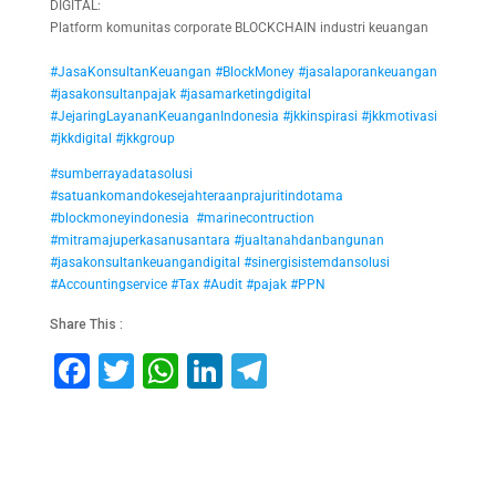
DIGITAL:
Platform komunitas corporate BLOCKCHAIN industri keuangan
#JasaKonsultanKeuangan
#BlockMoney
#jasalaporankeuangan
#jasakonsultanpajak
#jasamarketingdigital
#JejaringLayananKeuanganIndonesia
#jkkinspirasi
#jkkmotivasi
#jkkdigital
#jkkgroup
#sumberrayadatasolusi
#satuankomandokesejahteraanprajuritindotama
#blockmoneyindonesia
#marinecontruction
#mitramajuperkasanusantara
#jualtanahdanbangunan
#jasakonsultankeuangandigital
#sinergisistemdansolusi
#Accountingservice
#Tax
#Audit
#pajak
#PPN
Share This :
F
T
W
Li
T
a
wi
h
n
el
c
tt
at
k
e
e
er
s
e
gr