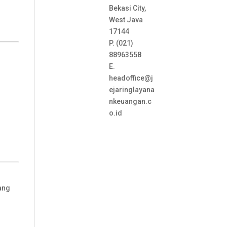
Bekasi City,
West Java
17144
P. (021)
88963558
E.
headoffice@j
ejaringlayana
nkeuangan.c
o.id
ang