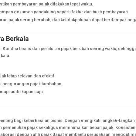
stikan pembayaran pajak dilakukan tepat waktu.
impan dokumen pendukung seperti faktur dan bukti pembayaran.
ran pajak sering berubah, dan ketidakpatuhan dapat berdampak nega
ra Berkala
. Kondisi bisnis dan peraturan pajak berubah seiring waktu, sehingg
rkala.
ak tetap relevan dan efektif.
 pengurangan pajak tambahan.
dapi audit kapan saja.
penting bagi keberhasilan bisnis. Dengan mengikuti langkah-langkah
ikan pemenuhan pajak sekaligus meminimalkan beban pajak. Konsisten
kolaborasi dengan ahli pajak dapat membantu perusahaan mengoptim