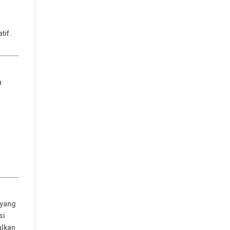
tif.
a
 yang
si
alkan