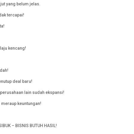
jut yang belum jelas.
dak tercapai!
ta!
elaju kencang!
ndah!
enutup deal baru!
perusahaan lain sudah ekspansi!
ah meraup keuntungan!
SIBUK – BISNIS BUTUH HASIL!