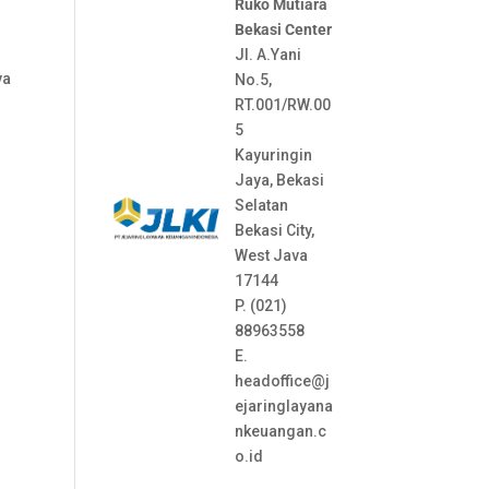
Ruko Mutiara
Bekasi Center
Jl. A.Yani
ya
No.5,
RT.001/RW.00
5
Kayuringin
Jaya, Bekasi
Selatan
Bekasi City,
West Java
17144
P. (021)
88963558
E.
headoffice@j
ejaringlayana
nkeuangan.c
o.id