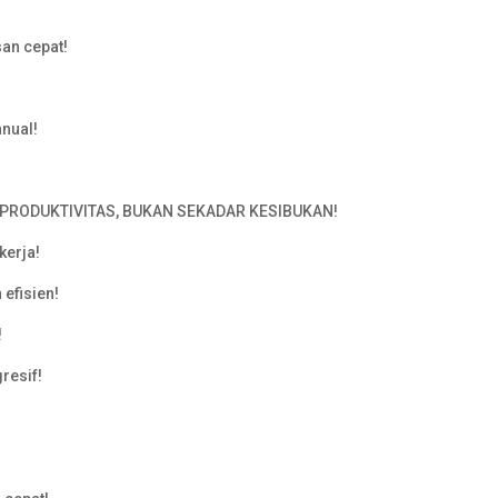
san cepat!
anual!
RODUKTIVITAS, BUKAN SEKADAR KESIBUKAN!
erja!
 efisien!
!
resif!