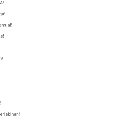
A!
ga!
ensial!
as!
n!
!
erlebihan!