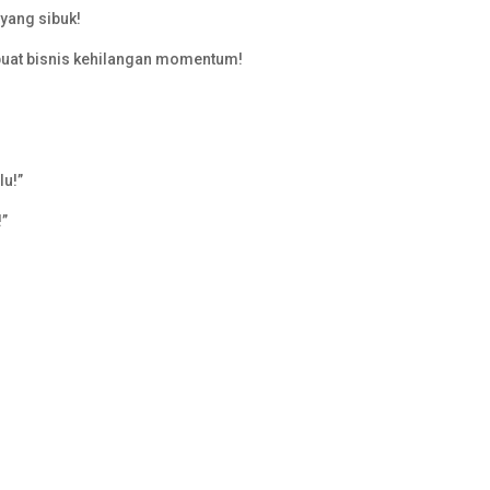
yang sibuk!
uat bisnis kehilangan momentum!
lu!”
!”