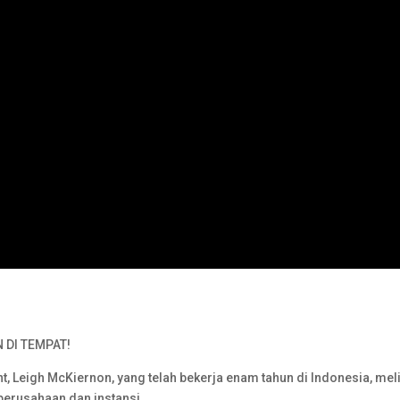
N DI TEMPAT!
, Leigh McKiernon, yang telah bekerja enam tahun di Indonesia, mel
 perusahaan dan instansi.