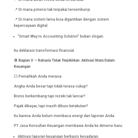
📍 Di mana potensi tak terpakai tersembunyi.
📍 Di mana sistem lama bisa digantikan dengan sistem
kepercayaan digital.
“Smart Way to Accounting Solution” bukan slogan.
Itu deklarasi transformasi finansial.
🧲 Bagian V — Rahasia Tidak Terpikirkan: Aktivasi Mata Dalam
Keuangan
💥 Pernahkah Anda merasa:
Angka Anda besar tapi tidak terasa cukup?
Bisnis berkembang tapi rezeki tak lancar?
Pajak dibayar, tapi masih diburu ketakutan?
Itu karena Anda belum membaca energi dari laporan Anda.
PT Jasa Konsultan Keuangan membawa Anda ke dimensi baru:
Aktivasi laporan keuangan berbasis kesadaran.