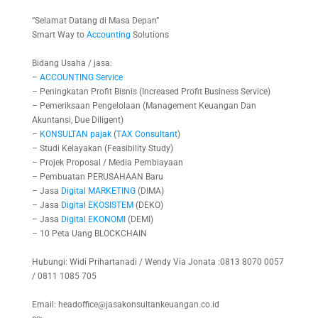
“Selamat Datang di Masa Depan”
Smart Way to
Accounting
Solutions
Bidang Usaha / jasa:
–
ACCOUNTING
Service
– Peningkatan Profit Bisnis (Increased Profit Business Service)
– Pemeriksaan Pengelolaan (Management Keuangan Dan
Akuntansi, Due Diligent)
–
KONSULTAN
pajak
(
TAX
Consultant
)
– Studi Kelayakan (Feasibility Study)
– Projek Proposal / Media Pembiayaan
– Pembuatan PERUSAHAAN Baru
– Jasa
Digital
MARKETING
(DIMA)
– Jasa
Digital
EKOSISTEM
(DEKO)
– Jasa
Digital
EKONOMI
(DEMI)
– 10 Peta Uang BLOCKCHAIN
Hubungi: Widi Prihartanadi / Wendy Via Jonata :0813 8070 0057
/ 0811 1085 705
Email: headoffice@jasakonsultankeuangan.co.id