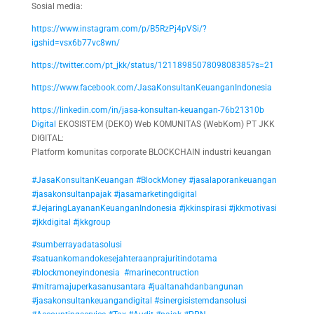
Sosial media:
https://www.instagram.com/p/B5RzPj4pVSi/?
igshid=vsx6b77vc8wn/
https://twitter.com/pt_jkk/status/1211898507809808385?s=21
https://www.facebook.com/JasaKonsultanKeuanganIndonesia
https://linkedin.com/in/jasa-konsultan-keuangan-76b21310b
Digital
EKOSISTEM (DEKO) Web KOMUNITAS (WebKom) PT JKK
DIGITAL:
Platform komunitas corporate BLOCKCHAIN industri keuangan
#JasaKonsultanKeuangan
#BlockMoney
#jasalaporankeuangan
#jasakonsultanpajak
#jasamarketingdigital
#JejaringLayananKeuanganIndonesia
#jkkinspirasi
#jkkmotivasi
#jkkdigital
#jkkgroup
#sumberrayadatasolusi
#satuankomandokesejahteraanprajuritindotama
#blockmoneyindonesia
#marinecontruction
#mitramajuperkasanusantara
#jualtanahdanbangunan
#jasakonsultankeuangandigital
#sinergisistemdansolusi