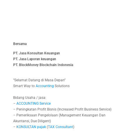
TERGANGGU
Pemilik Tunggal dan Absolut: WIDI PRIHARTANADI PT JASA
KONSULTAN KEUANGAN
23 Juli 2025
Bersama
PT. Jasa Konsultan Keuangan
PT. Jasa Laporan keuangan
PT.
BlockMoney Blockchain Indonesia
“Selamat Datang di Masa Depan”
Smart Way to
Accounting
Solutions
Bidang Usaha / jasa:
–
ACCOUNTING
Service
– Peningkatan Profit Bisnis (Increased Profit Business Service)
– Pemeriksaan Pengelolaan (Management Keuangan Dan
Akuntansi, Due Diligent)
–
KONSULTAN
pajak
(
TAX
Consultant
)