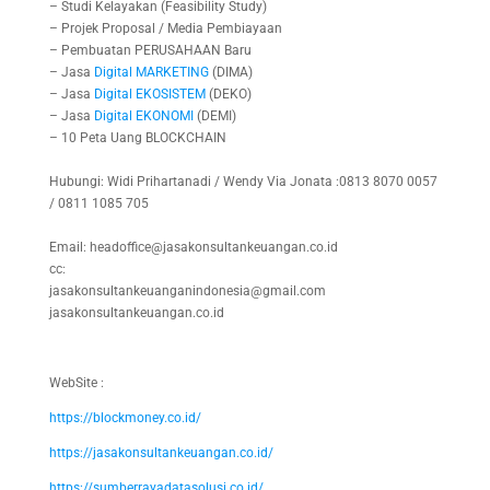
– Studi Kelayakan (Feasibility Study)
– Projek Proposal / Media Pembiayaan
– Pembuatan PERUSAHAAN Baru
– Jasa
Digital
MARKETING
(DIMA)
– Jasa
Digital
EKOSISTEM
(DEKO)
– Jasa
Digital
EKONOMI
(DEMI)
– 10 Peta Uang BLOCKCHAIN
Hubungi: Widi Prihartanadi / Wendy Via Jonata :0813 8070 0057
/ 0811 1085 705
Email: headoffice@jasakonsultankeuangan.co.id
cc:
jasakonsultankeuanganindonesia@gmail.com
jasakonsultankeuangan.co.id
WebSite :
https://blockmoney.co.id/
https://jasakonsultankeuangan.co.id/
https://sumberrayadatasolusi.co.id/