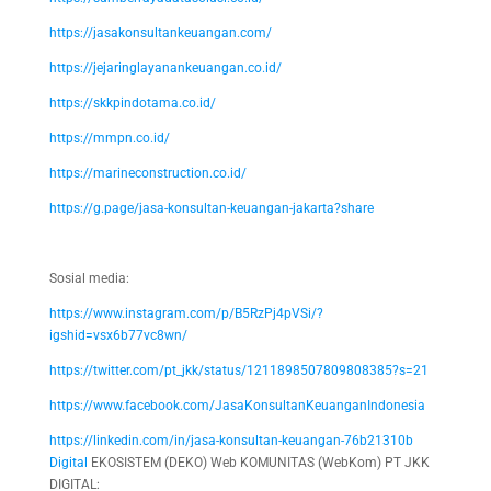
https://jasakonsultankeuangan.com/
https://jejaringlayanankeuangan.co.id/
https://skkpindotama.co.id/
https://mmpn.co.id/
https://marineconstruction.co.id/
https://g.page/jasa-konsultan-keuangan-jakarta?share
Sosial media:
https://www.instagram.com/p/B5RzPj4pVSi/?
igshid=vsx6b77vc8wn/
https://twitter.com/pt_jkk/status/1211898507809808385?s=21
https://www.facebook.com/JasaKonsultanKeuanganIndonesia
https://linkedin.com/in/jasa-konsultan-keuangan-76b21310b
Digital
EKOSISTEM (DEKO) Web KOMUNITAS (WebKom) PT JKK
DIGITAL: