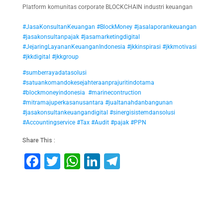
Platform komunitas corporate BLOCKCHAIN industri keuangan
#JasaKonsultanKeuangan
#BlockMoney
#jasalaporankeuangan
#jasakonsultanpajak
#jasamarketingdigital
#JejaringLayananKeuanganIndonesia
#jkkinspirasi
#jkkmotivasi
#jkkdigital
#jkkgroup
#sumberrayadatasolusi
#satuankomandokesejahteraanprajuritindotama
#blockmoneyindonesia
#marinecontruction
#mitramajuperkasanusantara
#jualtanahdanbangunan
#jasakonsultankeuangandigital
#sinergisistemdansolusi
#Accountingservice
#Tax
#Audit
#pajak
#PPN
Share This :
F
T
W
Li
T
a
wi
h
n
el
c
tt
at
k
e
e
er
s
e
gr