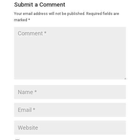
b
A
dI
a
Submit a Comment
o
p
n
m
Your email address will not be published.
Required fields are
o
p
marked
*
k