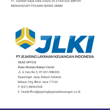
PT. Sumber Raya Data Solusi
on
STRATEGI AMPUH
MENGHADAPI PESAING BISNIS UMKM
HEAD OFFICE
Ruko Mutiara Bekasi Center
Jl. A.Yani No.5, RT.001/RW.005
Kayuringin Jaya, Bekasi Selatan
Bekasi City, West Java 17144
P. (021) 88963558
E. headoffice@jejaringlayanankeuangan.co.id