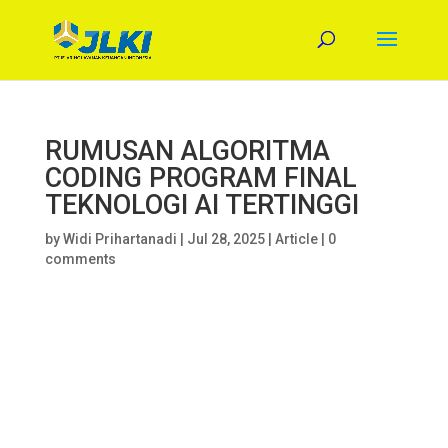
RUMUSAN ALGORITMA
CODING PROGRAM FINAL
TEKNOLOGI AI TERTINGGI
by
Widi Prihartanadi
|
Jul 28, 2025
|
Article
|
0
comments
RUMUSAN ALGORITMA CODING PROGRAM FINAL TEKNOLOGI AI
TERTINGGI
ORIGINAL – ASLI – SYAH – REAL
Pemilik Tunggal dan Absolut: WIDI PRIHARTANADI Entitas: PT
JASA KONSULTAN KEUANGAN