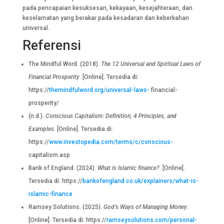
pada pencapaian kesuksesan, kekayaan, kesejahteraan, dan
keselamatan yang berakar pada kesadaran dan keberkahan
universal.
Referensi
The Mindful Word. (2018).
The 12 Universal and Spiritual Laws of
Financial Prosperity
. [Online]. Tersedia di:
https://
themindfulword.org/universal-laws-
financial-
prosperity/
(n.d.).
Conscious Capitalism: Definition, 4 Principles, and
Examples
. [Online]. Tersedia di:
https://
www.investopedia.com/terms/c/conscious-
capitalism.asp
Bank of England. (2024).
What is Islamic finance?
. [Online].
Tersedia di: https://
bankofengland.co.uk/explainers/what-is-
islamic-finance
Ramsey Solutions. (2025).
God’s Ways of Managing Money
.
[Online]. Tersedia di: https://
ramseysolutions.com/personal-