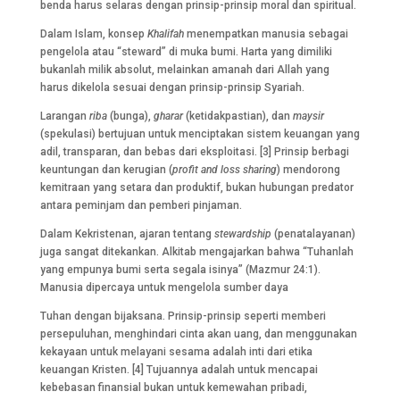
benda harus selaras dengan prinsip-prinsip moral dan spiritual.
Dalam Islam, konsep
Khalifah
menempatkan manusia sebagai
pengelola atau “steward” di muka bumi. Harta yang dimiliki
bukanlah milik absolut, melainkan amanah dari Allah yang
harus dikelola sesuai dengan prinsip-prinsip Syariah.
Larangan
riba
(bunga),
gharar
(ketidakpastian), dan
maysir
(spekulasi) bertujuan untuk menciptakan sistem keuangan yang
adil, transparan, dan bebas dari eksploitasi. [3] Prinsip berbagi
keuntungan dan kerugian (
profit and loss sharing
) mendorong
kemitraan yang setara dan produktif, bukan hubungan predator
antara peminjam dan pemberi pinjaman.
Dalam Kekristenan, ajaran tentang
stewardship
(penatalayanan)
juga sangat ditekankan. Alkitab mengajarkan bahwa “Tuhanlah
yang empunya bumi serta segala isinya” (Mazmur 24:1).
Manusia dipercaya untuk mengelola sumber daya
Tuhan dengan bijaksana. Prinsip-prinsip seperti memberi
persepuluhan, menghindari cinta akan uang, dan menggunakan
kekayaan untuk melayani sesama adalah inti dari etika
keuangan Kristen. [4] Tujuannya adalah untuk mencapai
kebebasan finansial bukan untuk kemewahan pribadi,