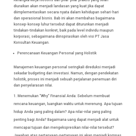
Kerangka kerja filosofis dan pilar-pilar praktis yang telah
diuraikan akan menjadi landasan yang kuat jika dapat
diimplementasikan secara nyata dalam kehidupan sehari-hari
dan operasional bisnis. Bab ini akan membahas bagaimana
konsep-konsep luhur tersebut dapat diturunkan menjadi
tindakan-tindakan konkret, baik pada level individu maupun
korporasi, sebagaimana diinspirasikan oleh visi PT Jasa
Konsultan Keuangan.
Perencanaan Keuangan Personal yang Holistik
Manajemen keuangan personal seringkali direduksi menjadi
sekadar budgeting dan investasi. Namun, dengan pendekatan
holistik, proses ini menjadi sebuah perjalanan penemuan diri
dan penyelarasan nilai.
Menemukan “Why” Finansial Anda: Sebelum membuat
rencana keuangan, luangkan waktu untuk merenung. Apa tujuan
hidup Anda yang paling dalam? Apa nilai-nilai yang paling
penting bagi Anda? Bagaimana uang dapat menjadi alat untuk
mencapai tujuan dan mengekspresikan nilai-nilai tersebut?
Jawaban atas pertanyaan-pertanyaan ini akan menjadi kompas