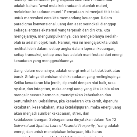
adalah bahwa “awal mula keberadaan bukanlah materi,
melainkan kesadaran murni.” Pernyataan ini menjadi titik tolak
untuk merevolusi cara kita memandang keuangan. Dalam
paradigma konvensional, uang dan aset seringkali dianggap
sebagai entitas eksternal yang terpisah dari diri kita. Kita
mengejarnya, mengumpulkannya, dan mengelolanya seolah-
olah ia adalah objek mati. Namun, visi ini mengajak kita untuk
melihat lebih dalam: setiap angka dalam laporan keuangan,
setiap transaksi, setiap arus kas adalah manifestasi dari energi
kesadaran yang menggerakkannya.
Uang, dalam esensinya, adalah energi netral. Ia tidak baik atau
buruk. Sifatnya ditentukan oleh kesadaran yang melingkupinya.
Ketika kesadaran kita jernih, dipenuhi dengan niat baik, rasa
syukur, dan integritas, maka energi uang yang kita kelola akan
mengalir secara harmonis, menciptakan keberkahan dan
pertumbuhan. Sebaliknya, jika kesadaran kita keruh, dipenuhi
ketakutan, keserakahan, atau ketidakjujuran, maka energi uang
akan menjadi sumber kekacauan, stres, dan
ketidakseimbangan. Sebagaimana dinyatakan dalam
The 12
Universal and Spiritual Laws of Financial Prosperity
, “uang adalah
energi, dan untuk menciptakan kekayaan, kita harus