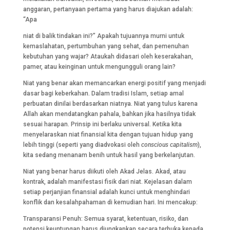
anggaran, pertanyaan pertama yang harus diajukan adalah:
“Apa
niat di balik tindakan ini?” Apakah tujuannya murni untuk
kemaslahatan, pertumbuhan yang sehat, dan pemenuhan
kebutuhan yang wajar? Ataukah didasari oleh keserakahan,
pamer, atau keinginan untuk mengungguli orang lain?
Niat yang benar akan memancarkan energi positif yang menjadi
dasar bagi keberkahan. Dalam tradisi Islam, setiap amal
perbuatan dinilai berdasarkan niatnya. Niat yang tulus karena
Allah akan mendatangkan pahala, bahkan jika hasilnya tidak
sesuai harapan. Prinsip ini berlaku universal. Ketika kita
menyelaraskan niat finansial kita dengan tujuan hidup yang
lebih tinggi (seperti yang diadvokasi oleh
conscious capitalism
),
kita sedang menanam benih untuk hasil yang berkelanjutan.
Niat yang benar harus diikuti oleh Akad Jelas. Akad, atau
kontrak, adalah manifestasi fisik dari niat. Kejelasan dalam
setiap perjanjian finansial adalah kunci untuk menghindari
konflik dan kesalahpahaman di kemudian hari. Ini mencakup:
Transparansi Penuh: Semua syarat, ketentuan, risiko, dan
potensi keuntungan harus diungkapkan secara terbuka kepada