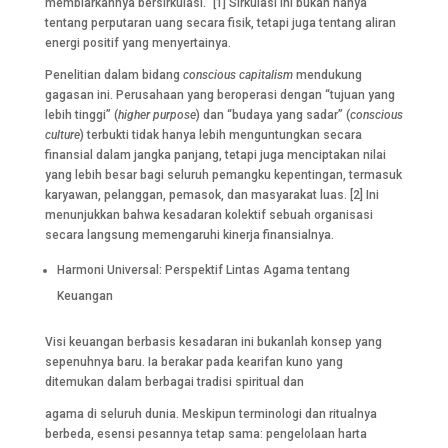
membiarkannya bersirkulasi.” [1] Sirkulasi ini bukan hanya
tentang perputaran uang secara fisik, tetapi juga tentang aliran
energi positif yang menyertainya.
Penelitian dalam bidang
conscious capitalism
mendukung
gagasan ini. Perusahaan yang beroperasi dengan “tujuan yang
lebih tinggi” (
higher purpose
) dan “budaya yang sadar” (
conscious
culture
) terbukti tidak hanya lebih menguntungkan secara
finansial dalam jangka panjang, tetapi juga menciptakan nilai
yang lebih besar bagi seluruh pemangku kepentingan, termasuk
karyawan, pelanggan, pemasok, dan masyarakat luas. [2] Ini
menunjukkan bahwa kesadaran kolektif sebuah organisasi
secara langsung memengaruhi kinerja finansialnya.
Harmoni Universal: Perspektif Lintas Agama tentang
Keuangan
Visi keuangan berbasis kesadaran ini bukanlah konsep yang
sepenuhnya baru. Ia berakar pada kearifan kuno yang
ditemukan dalam berbagai tradisi spiritual dan
agama di seluruh dunia. Meskipun terminologi dan ritualnya
berbeda, esensi pesannya tetap sama: pengelolaan harta