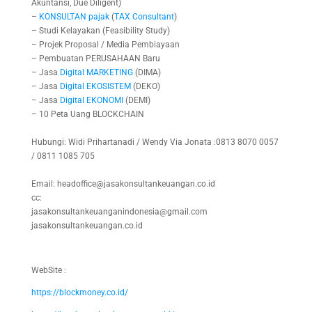
Akuntansi, Due Diligent)
–
KONSULTAN
pajak
(
TAX
Consultant
)
– Studi Kelayakan (Feasibility Study)
– Projek Proposal / Media Pembiayaan
– Pembuatan PERUSAHAAN Baru
– Jasa
Digital
MARKETING
(DIMA)
– Jasa
Digital
EKOSISTEM
(DEKO)
– Jasa
Digital
EKONOMI
(DEMI)
– 10 Peta Uang BLOCKCHAIN
Hubungi: Widi Prihartanadi / Wendy Via Jonata :0813 8070 0057
/ 0811 1085 705
Email: headoffice@jasakonsultankeuangan.co.id
cc:
jasakonsultankeuanganindonesia@gmail.com
jasakonsultankeuangan.co.id
WebSite :
https://blockmoney.co.id/