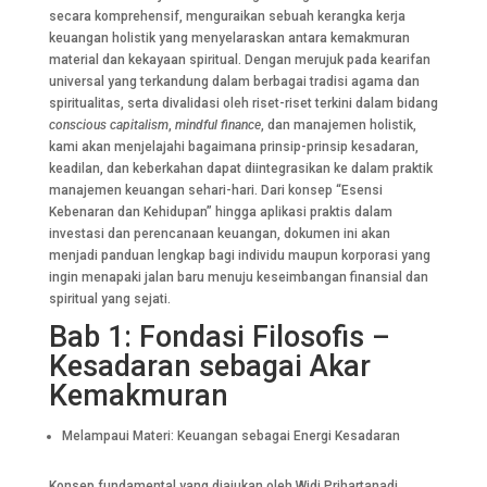
secara komprehensif, menguraikan sebuah kerangka kerja
keuangan holistik yang menyelaraskan antara kemakmuran
material dan kekayaan spiritual. Dengan merujuk pada kearifan
universal yang terkandung dalam berbagai tradisi agama dan
spiritualitas, serta divalidasi oleh riset-riset terkini dalam bidang
conscious capitalism
,
mindful finance
, dan manajemen holistik,
kami akan menjelajahi bagaimana prinsip-prinsip kesadaran,
keadilan, dan keberkahan dapat diintegrasikan ke dalam praktik
manajemen keuangan sehari-hari. Dari konsep “Esensi
Kebenaran dan Kehidupan” hingga aplikasi praktis dalam
investasi dan perencanaan keuangan, dokumen ini akan
menjadi panduan lengkap bagi individu maupun korporasi yang
ingin menapaki jalan baru menuju keseimbangan finansial dan
spiritual yang sejati.
Bab 1: Fondasi Filosofis –
Kesadaran sebagai Akar
Kemakmuran
Melampaui Materi: Keuangan sebagai Energi Kesadaran
Konsep fundamental yang diajukan oleh Widi Prihartanadi