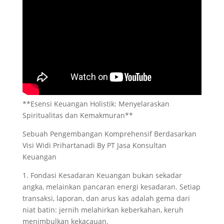
**Esensi Keuangan Holistik: Menyelaraskan
Spiritualitas dan Kemakmuran**
Sebuah Pengembangan Komprehensif Berdasarkan
Visi Widi Prihartanadi By PT Jasa Konsultan
Keuangan
1. Fondasi Kesadaran Keuangan bukan sekadar
angka, melainkan pancaran energi kesadaran. Setiap
transaksi, laporan, dan arus kas adalah gema dari
niat batin: jernih melahirkan keberkahan, keruh
menimbulkan kekacauan.