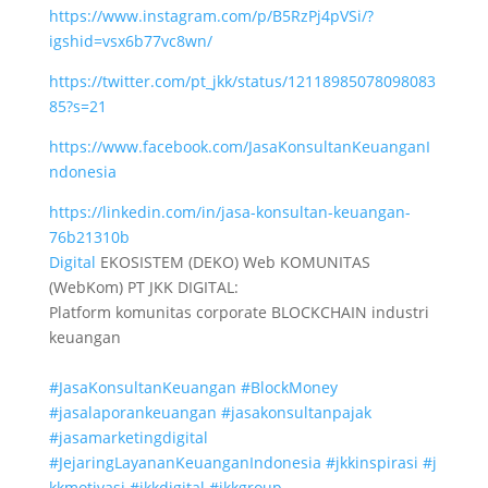
https://www.instagram.com/p/B5RzPj4pVSi/?
igshid=vsx6b77vc8wn/
https://twitter.com/pt_jkk/status/12118985078098083
85?s=21
https://www.facebook.com/JasaKonsultanKeuanganI
ndonesia
https://linkedin.com/in/jasa-konsultan-keuangan-
76b21310b
Digital
EKOSISTEM (DEKO) Web KOMUNITAS
(WebKom) PT JKK DIGITAL:
Platform komunitas corporate BLOCKCHAIN industri
keuangan
#JasaKonsultanKeuangan
#BlockMoney
#jasalaporankeuangan
#jasakonsultanpajak
#jasamarketingdigital
#JejaringLayananKeuanganIndonesia
#jkkinspirasi
#j
kkmotivasi
#jkkdigital
#jkkgroup