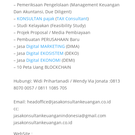
– Pemeriksaan Pengelolaan (Management Keuangan
Dan Akuntansi, Due Diligent)
–
KONSULTAN
pajak
(
TAX
Consultant
)
– Studi Kelayakan (Feasibility Study)
– Projek Proposal / Media Pembiayaan
– Pembuatan PERUSAHAAN Baru
– Jasa
Digital
MARKETING
(DIMA)
– Jasa
Digital
EKOSISTEM
(DEKO)
– Jasa
Digital
EKONOMI
(DEMI)
– 10 Peta Uang BLOCKCHAIN
Hubungi: Widi Prihartanadi / Wendy Via Jonata :0813
8070 0057 / 0811 1085 705
Email: headoffice@jasakonsultankeuangan.co.id
cc:
jasakonsultankeuanganindonesia@gmail.com
jasakonsultankeuangan.co.id
WebSite :