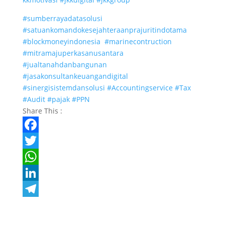
#sumberrayadatasolusi
#satuankomandokesejahteraanprajuritindotama
#blockmoneyindonesia
#marinecontruction
#mitramajuperkasanusantara
#jualtanahdanbangunan
#jasakonsultankeuangandigital
#sinergisistemdansolusi
#Accountingservice
#Tax
#Audit
#pajak
#PPN
Share This :
F
a
T
c
w
W
e
i
h
L
b
t
a
i
T
o
t
t
n
e