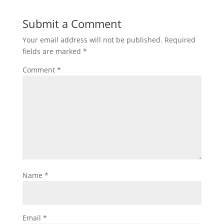
o
e
s
k
l
Submit a Comment
k
r
A
e
e
Your email address will not be published.
Required
p
d
g
fields are marked
*
p
I
r
Comment
*
n
a
m
Name
*
Email
*