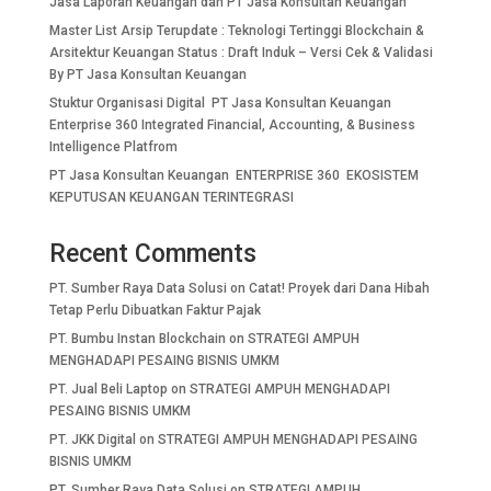
Jasa Laporan Keuangan dan PT Jasa Konsultan Keuangan
Master List Arsip Terupdate : Teknologi Tertinggi Blockchain &
Arsitektur Keuangan Status : Draft Induk – Versi Cek & Validasi
By PT Jasa Konsultan Keuangan
Stuktur Organisasi Digital PT Jasa Konsultan Keuangan
Enterprise 360 Integrated Financial, Accounting, & Business
Intelligence Platfrom
PT Jasa Konsultan Keuangan ENTERPRISE 360 EKOSISTEM
KEPUTUSAN KEUANGAN TERINTEGRASI
Recent Comments
PT. Sumber Raya Data Solusi
on
Catat! Proyek dari Dana Hibah
Tetap Perlu Dibuatkan Faktur Pajak
PT. Bumbu Instan Blockchain
on
STRATEGI AMPUH
MENGHADAPI PESAING BISNIS UMKM
PT. Jual Beli Laptop
on
STRATEGI AMPUH MENGHADAPI
PESAING BISNIS UMKM
PT. JKK Digital
on
STRATEGI AMPUH MENGHADAPI PESAING
BISNIS UMKM
PT. Sumber Raya Data Solusi
on
STRATEGI AMPUH