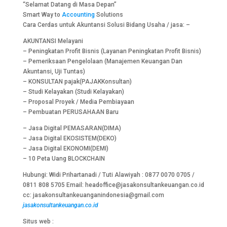
“Selamat Datang di Masa Depan”
Smart Way to
Accounting
Solutions
Cara Cerdas untuk Akuntansi Solusi Bidang Usaha / jasa: –
AKUNTANSI Melayani
– Peningkatan Profit Bisnis (Layanan Peningkatan Profit Bisnis)
– Pemeriksaan Pengelolaan (Manajemen Keuangan Dan
Akuntansi, Uji Tuntas)
– KONSULTAN pajak(PAJAKKonsultan)
– Studi Kelayakan (Studi Kelayakan)
– Proposal Proyek / Media Pembiayaan
– Pembuatan PERUSAHAAN Baru
– Jasa Digital PEMASARAN(DIMA)
– Jasa Digital EKOSISTEM(DEKO)
– Jasa Digital EKONOMI(DEMI)
– 10 Peta Uang BLOCKCHAIN
Hubungi: Widi Prihartanadi / Tuti Alawiyah : 0877 0070 0705 /
0811 808 5705 Email: headoffice@jasakonsultankeuangan.co.id
cc: jasakonsultankeuanganindonesia@gmail.com
jasakonsultankeuangan.co.id
Situs web :