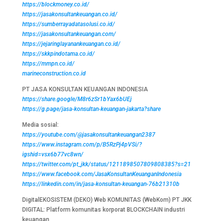
https://blockmoney.co.id/
https://jasakonsultankeuangan.co.id/
https://sumberrayadatasolusi.co.id/
https://jasakonsultankeuangan.com/
https://jejaringlayanankeuangan.co.id/
https://skkpindotama.co.id/
https://mmpn.co.id/
marineconstruction.co.id
PT JASA KONSULTAN KEUANGAN INDONESIA
https://share.google/M8r6zSr1bYax6bUEj
https://g.page/jasa-konsultan-keuangan-jakarta?share
Media sosial:
https://youtube.com/@jasakonsultankeuangan2387
https://www.instagram.com/p/B5RzPj4pVSi/?
igshid=vsx6b77vc8wn/
https://twitter.com/pt_jkk/status/1211898507809808385?s=21
https://www.facebook.com/JasaKonsultanKeuanganIndonesia
https://linkedin.com/in/jasa-konsultan-keuangan-76b21310b
DigitalEKOSISTEM (DEKO) Web KOMUNITAS (WebKom) PT JKK
DIGITAL: Platform komunitas korporat BLOCKCHAIN industri
keuangan