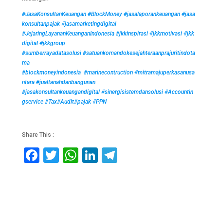
#JasaKonsultanKeuangan
#BlockMoney
#jasalaporankeuangan
#jasa
konsultanpajak
#jasamarketingdigital
#JejaringLayananKeuanganIndonesia
#jkkinspirasi
#jkkmotivasi
#jkk
digital
#jkkgroup
#sumberrayadatasolusi
#satuankomandokesejahteraanprajuritindota
ma
#blockmoneyindonesia
#marinecontruction
#mitramajuperkasanusa
ntara
#jualtanahdanbangunan
#jasakonsultankeuangandigital
#sinergisistemdansolusi
#Accountin
gservice
#Tax
#Audit
#pajak
#PPN
Share This :
F
T
W
Li
T
a
wi
h
n
el
c
tt
at
k
e
e
er
s
e
gr
b
A
dI
a