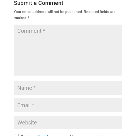
Submit a Comment
o
p
n
m
Your email address will not be published.
Required fields are
o
p
marked
*
k