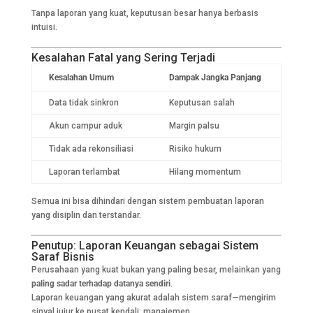
Tanpa laporan yang kuat, keputusan besar hanya berbasis
intuisi.
Kesalahan Fatal yang Sering Terjadi
Kesalahan Umum
Dampak Jangka Panjang
Data tidak sinkron
Keputusan salah
Akun campur aduk
Margin palsu
Tidak ada rekonsiliasi
Risiko hukum
Laporan terlambat
Hilang momentum
Semua ini bisa dihindari dengan sistem pembuatan laporan
yang disiplin dan terstandar.
Penutup: Laporan Keuangan sebagai Sistem
Saraf Bisnis
Perusahaan yang kuat bukan yang paling besar, melainkan yang
paling sadar terhadap datanya sendiri
.
Laporan keuangan yang akurat adalah sistem saraf—mengirim
sinyal jujur ke pusat kendali: manajemen.