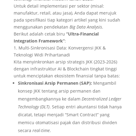
Untuk detail implementasi per sektor (misal:
manufaktur, retail, atau jasa), Anda dapat merujuk
pada spesifikasi tiap
kategori artikel
yang kini sudah
menggunakan pendekatan
Big Data Analysis
.
Berikut adalah cetak biru
“Ultra-Financial
Integration Framework”
:
1. Multi-Sinkronisasi Data: Konvergensi JKK &
Teknologi Widi Prihartanadi
Kita menyinkronkan arsip strategis JKK (2023-2026)
dengan infrastruktur AI & Blockchain tingkat tinggi
untuk menciptakan ekosistem finansial tanpa batas:
Sinkronisasi Arsip Permanen (SAP):
Mengambil
konsep JKK tentang arsip permanen dan
mengembangkannya ke dalam
Decentralized Ledger
Technology (DLT)
. Setiap entri akuntansi tidak hanya
dicatat, tetapi menjadi “Smart Contract” yang
memicu otomatisasi pajak dan distribusi dividen
secara
real-time
.