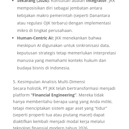
Sekarang (2026):
Konsultan adalah
Integrator
. JKK
memposisikan diri sebagai jembatan antara
kebijakan makro pemerintah (seperti Danantara
atau regulasi OJK terbaru) dengan implementasi
mikro di tingkat perusahaan.
Human-Centric AI:
JKK menekankan bahwa
meskipun AI digunakan untuk sinkronisasi data,
keputusan strategis tetap memerlukan interpretasi
manusia yang memahami konteks hukum dan
budaya bisnis di Indonesia.
5. Kesimpulan Analisis Multi-Dimensi
Secara holistik, PT JKK telah bertransformasi menjadi
platform
“Financial Engineering”
. Mereka tidak
hanya memberitahu berapa uang yang Anda miliki,
tetapi menciptakan sistem agar aset yang “tidur”
(seperti properti tua atau piutang macet) dapat
diaktifkan kembali menjadi modal kerja melalui
teknologi finansial modern tahun 2026.