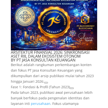
ARSITEKTUR FINANSIAL 2026: SINKRONISASI
ASET RIIL DALAM EKOSISTEM OTONOM
BY PT JASA KONSULTAN KEUANGAN
Berikut adalah rangkuman perkembangan konten
dan fokus
PT Jasa Konsultan Keuangan
yang
dikumpulkan dari arsip publikasi mulai tahun 2023
hingga Januari 2026:
Fase 1: Fondasi & Profil (Tahun 2023)
Pada tahun 2023, publikasi awal perusahaan lebih
banyak berfokus pada pengenalan identitas dan
layanan inti
perusahaan
. Fokus utamanya