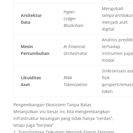
Mengubah
Hyper-
Arsitektur
lampiran/doku
Ledger
Data
menjadi aset
Blockchain
digital
Analisis predikt
Mesin
AI Financial
terhadap
Pertumbuhan
Orchestrator
instrumen paja
modal
Sinkronisasi as
Likuiditas
RWA
fisik
Aset
Tokenization
(properti/emas)
token
Pengembangan Ekosistem Tanpa Batas
Melanjutkan visi besar ini, kita mengembangkan
infrastruktur keuangan yang tidak hanya “cerdas”,
tetapi juga “berjiwa”.
1. Transformasi Dokumen Menjadi Energi Ekonomi