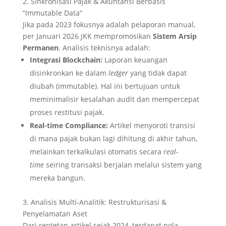
2. Sinkronisasi Pajak & Akuntansi Berbasis
“Immutable Data”
Jika pada 2023 fokusnya adalah pelaporan manual,
per Januari 2026 JKK mempromosikan
Sistem Arsip
Permanen
. Analisis teknisnya adalah:
Integrasi Blockchain:
Laporan keuangan
disinkronkan ke dalam
ledger
yang tidak dapat
diubah (immutable). Hal ini bertujuan untuk
meminimalisir kesalahan audit dan mempercepat
proses restitusi pajak.
Real-time Compliance:
Artikel menyoroti transisi
di mana pajak bukan lagi dihitung di akhir tahun,
melainkan terkalkulasi otomatis secara
real-
time
seiring transaksi berjalan melalui sistem yang
mereka bangun.
3. Analisis Multi-Analitik: Restrukturisasi &
Penyelamatan Aset
Dari rentetan artikel sejak 2024, terdapat pola