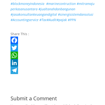
#blockmoneyindonesia
#marinecontruction
#mitramaju
perkasanusantara
#jualtanahdanbangunan
#jasakonsultankeuangandigital
#sinergisistemdansolusi
#Accountingservice
#Tax
#Audit
#pajak
#PPN
Share This :
F
a
T
c
w
W
e
i
h
L
b
t
a
i
T
o
t
t
n
e
o
e
s
k
l
Submit a Comment
k
r
A
e
e