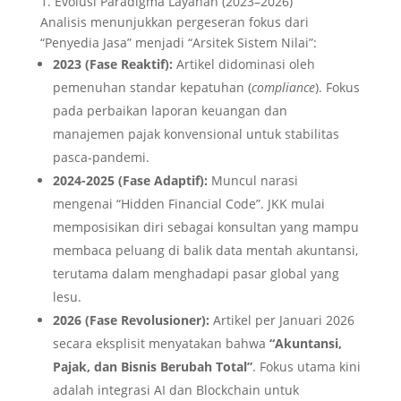
1. Evolusi Paradigma Layanan (2023–2026)
Analisis menunjukkan pergeseran fokus dari
“Penyedia Jasa” menjadi “Arsitek Sistem Nilai”:
2023 (Fase Reaktif):
Artikel didominasi oleh
pemenuhan standar kepatuhan (
compliance
). Fokus
pada perbaikan laporan keuangan dan
manajemen pajak konvensional untuk stabilitas
pasca-pandemi.
2024-2025 (Fase Adaptif):
Muncul narasi
mengenai “Hidden Financial Code”. JKK mulai
memposisikan diri sebagai konsultan yang mampu
membaca peluang di balik data mentah akuntansi,
terutama dalam menghadapi pasar global yang
lesu.
2026 (Fase Revolusioner):
Artikel per Januari 2026
secara eksplisit menyatakan bahwa
“Akuntansi,
Pajak, dan Bisnis Berubah Total”
. Fokus utama kini
adalah integrasi AI dan Blockchain untuk