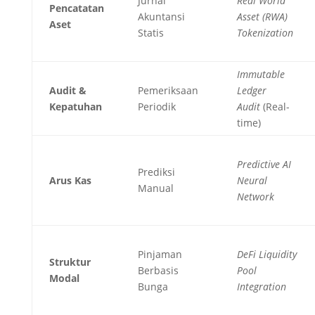
Jurnal
Real World
Pencatatan
Akuntansi
Asset (RWA)
Aset
Statis
Tokenization
Immutable
Audit &
Pemeriksaan
Ledger
Kepatuhan
Periodik
Audit
(Real-
time)
Predictive AI
Prediksi
Arus Kas
Neural
Manual
Network
Pinjaman
DeFi Liquidity
Struktur
Berbasis
Pool
Modal
Bunga
Integration