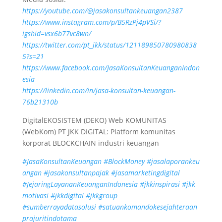
https://youtube.com/@jasakonsultankeuangan2387
https://www.instagram.com/p/B5RzPj4pVSi/?
igshid=vsx6b77vc8wn/
https://twitter.com/pt_jkk/status/121189850780980838
5?s=21
https://www.facebook.com/JasaKonsultanKeuanganIndon
esia
https://linkedin.com/in/jasa-konsultan-keuangan-
76b21310b
DigitalEKOSISTEM (DEKO) Web KOMUNITAS
(WebKom) PT JKK DIGITAL: Platform komunitas
korporat BLOCKCHAIN industri keuangan
#JasaKonsultanKeuangan
#BlockMoney
#jasalaporankeu
angan
#jasakonsultanpajak
#jasamarketingdigital
#JejaringLayananKeuanganIndonesia
#jkkinspirasi
#jkk
motivasi
#jkkdigital
#jkkgroup
#sumberrayadatasolusi
#satuankomandokesejahteraan
prajuritindotama