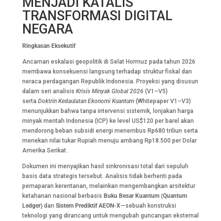
MENJADI KATALIS
TRANSFORMASI DIGITAL
NEGARA
Ringkasan Eksekutif
Ancaman eskalasi geopolitik di Selat Hormuz pada tahun 2026
membawa konsekuensi langsung terhadap struktur fiskal dan
neraca perdagangan Republik Indonesia. Proyeksi yang disusun
dalam seri analisis
Krisis Minyak Global 2026
(V1–V5)
serta
Doktrin Kedaulatan Ekonomi Kuantum
(Whitepaper V1–V3)
menunjukkan bahwa tanpa intervensi sistemik, lonjakan harga
minyak mentah Indonesia (ICP) ke level US$120 per barel akan
mendorong beban subsidi energi menembus Rp680 triliun serta
menekan nilai tukar Rupiah menuju ambang Rp18.500 per Dolar
Amerika Serikat.
Dokumen ini menyajikan hasil sinkronisasi total dari sepuluh
basis data strategis tersebut. Analisis tidak berhenti pada
pemaparan kerentanan, melainkan mengembangkan arsitektur
ketahanan nasional berbasis
Buku Besar Kuantum (Quantum
Ledger)
dan
Sistem Prediktif AEON-X
—sebuah konstruksi
teknologi yang dirancang untuk mengubah guncangan eksternal