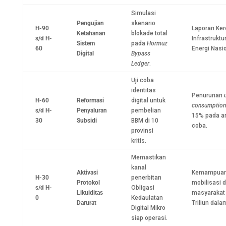
Simulasi
Pengujian
skenario
H-90
Laporan Ke
Ketahanan
blokade total
s/d H-
Infrastruktu
Sistem
pada
Hormuz
60
Energi Nasio
Digital
Bypass
Ledger
.
Uji coba
identitas
Penurunan
H-60
Reformasi
digital untuk
consumption
s/d H-
Penyaluran
pembelian
15% pada ar
30
Subsidi
BBM di 10
coba.
provinsi
kritis.
Memastikan
kanal
Aktivasi
Kemampua
H-30
penerbitan
Protokol
mobilisasi 
s/d H-
Obligasi
Likuiditas
masyarakat
0
Kedaulatan
Darurat
Triliun dala
Digital Mikro
siap operasi.