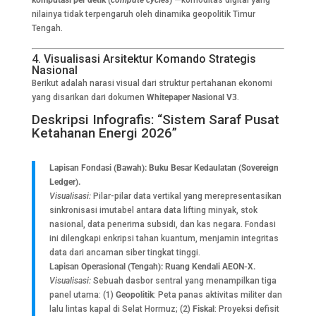
nilainya tidak terpengaruh oleh dinamika geopolitik Timur
Tengah.
4. Visualisasi Arsitektur Komando Strategis
Nasional
Berikut adalah narasi visual dari struktur pertahanan ekonomi
yang disarikan dari dokumen
Whitepaper Nasional V3
.
Deskripsi Infografis: “Sistem Saraf Pusat
Ketahanan Energi 2026”
Lapisan Fondasi (Bawah): Buku Besar Kedaulatan (Sovereign
Ledger).
Visualisasi:
Pilar-pilar data vertikal yang merepresentasikan
sinkronisasi imutabel antara data lifting minyak, stok
nasional, data penerima subsidi, dan kas negara. Fondasi
ini dilengkapi enkripsi tahan kuantum, menjamin integritas
data dari ancaman siber tingkat tinggi.
Lapisan Operasional (Tengah): Ruang Kendali AEON-X.
Visualisasi:
Sebuah dasbor sentral yang menampilkan tiga
panel utama: (1)
Geopolitik
: Peta panas aktivitas militer dan
lalu lintas kapal di Selat Hormuz; (2)
Fiskal
: Proyeksi defisit