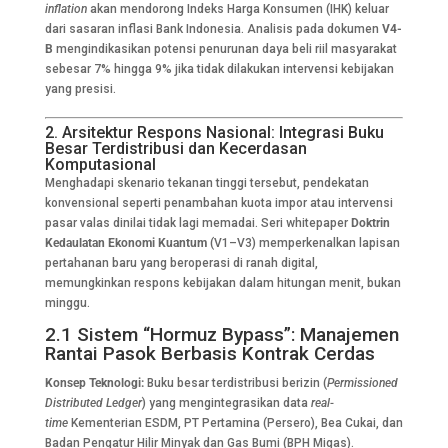
inflation
akan mendorong Indeks Harga Konsumen (IHK) keluar
dari sasaran inflasi Bank Indonesia. Analisis pada dokumen
V4-
B
mengindikasikan potensi penurunan daya beli riil masyarakat
sebesar 7% hingga 9% jika tidak dilakukan intervensi kebijakan
yang presisi.
2. Arsitektur Respons Nasional: Integrasi Buku
Besar Terdistribusi dan Kecerdasan
Komputasional
Menghadapi skenario tekanan tinggi tersebut, pendekatan
konvensional seperti penambahan kuota impor atau intervensi
pasar valas dinilai tidak lagi memadai. Seri whitepaper
Doktrin
Kedaulatan Ekonomi Kuantum
(V1–V3) memperkenalkan lapisan
pertahanan baru yang beroperasi di ranah digital,
memungkinkan respons kebijakan dalam hitungan menit, bukan
minggu.
2.1 Sistem “Hormuz Bypass”: Manajemen
Rantai Pasok Berbasis Kontrak Cerdas
Konsep Teknologi:
Buku besar terdistribusi berizin (
Permissioned
Distributed Ledger
) yang mengintegrasikan data
real-
time
Kementerian ESDM, PT Pertamina (Persero), Bea Cukai, dan
Badan Pengatur Hilir Minyak dan Gas Bumi (BPH Migas).