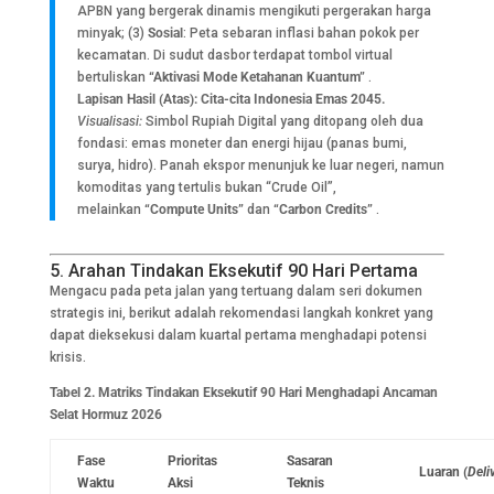
APBN yang bergerak dinamis mengikuti pergerakan harga
minyak; (3)
Sosial
: Peta sebaran inflasi bahan pokok per
kecamatan. Di sudut dasbor terdapat tombol virtual
bertuliskan
“Aktivasi Mode Ketahanan Kuantum”
.
Lapisan Hasil (Atas): Cita-cita Indonesia Emas 2045.
Visualisasi:
Simbol Rupiah Digital yang ditopang oleh dua
fondasi: emas moneter dan energi hijau (panas bumi,
surya, hidro). Panah ekspor menunjuk ke luar negeri, namun
komoditas yang tertulis bukan “Crude Oil”,
melainkan
“Compute Units”
dan
“Carbon Credits”
.
5. Arahan Tindakan Eksekutif 90 Hari Pertama
Mengacu pada peta jalan yang tertuang dalam seri dokumen
strategis ini, berikut adalah rekomendasi langkah konkret yang
dapat dieksekusi dalam kuartal pertama menghadapi potensi
krisis.
Tabel 2. Matriks Tindakan Eksekutif 90 Hari Menghadapi Ancaman
Selat Hormuz 2026
Fase
Prioritas
Sasaran
Luaran (
Deli
Waktu
Aksi
Teknis