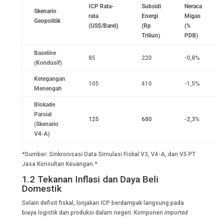
ICP Rata-
Subsidi
Neraca
Skenario
rata
Energi
Migas
Geopolitik
(US$/Barel)
(Rp
(%
Triliun)
PDB)
Baseline
85
220
-0,8%
(Kondusif)
Ketegangan
105
410
-1,5%
Menengah
Blokade
Parsial
125
680
-2,3%
(Skenario
V4-A)
*Sumber: Sinkronisasi Data Simulasi Fiskal V3, V4-A, dan V5 PT
Jasa Konsultan Keuangan.*
1.2 Tekanan Inflasi dan Daya Beli
Domestik
Selain defisit fiskal, lonjakan ICP berdampak langsung pada
biaya logistik dan produksi dalam negeri. Komponen
imported