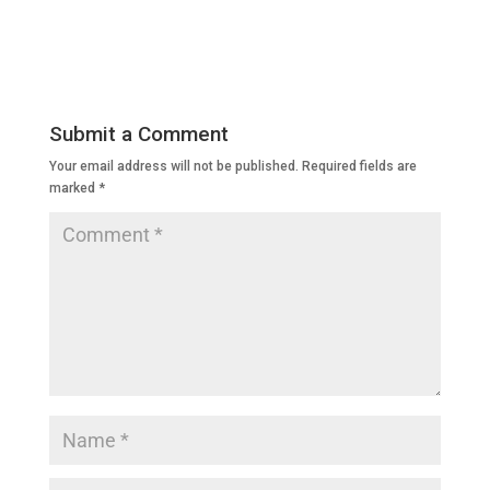
a
wi
h
n
el
c
tt
at
k
e
e
er
s
e
gr
b
A
dI
a
Submit a Comment
o
p
n
m
Your email address will not be published.
Required fields are
o
p
marked
*
k