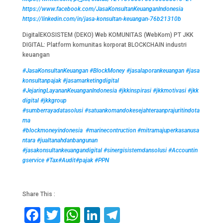
https://www.facebook.com/JasaKonsultanKeuanganIndonesia
https://linkedin.com/in/jasa-konsultan-keuangan-76b21310b
DigitalEKOSISTEM (DEKO) Web KOMUNITAS (WebKom) PT JKK
DIGITAL: Platform komunitas korporat BLOCKCHAIN industri
keuangan
#JasaKonsultanKeuangan
#BlockMoney
#jasalaporankeuangan
#jasa
konsultanpajak
#jasamarketingdigital
#JejaringLayananKeuanganIndonesia
#jkkinspirasi
#jkkmotivasi
#jkk
digital
#jkkgroup
#sumberrayadatasolusi
#satuankomandokesejahteraanprajuritindota
ma
#blockmoneyindonesia
#marinecontruction
#mitramajuperkasanusa
ntara
#jualtanahdanbangunan
#jasakonsultankeuangandigital
#sinergisistemdansolusi
#Accountin
gservice
#Tax
#Audit
#pajak
#PPN
Share This :
F
T
W
Li
T