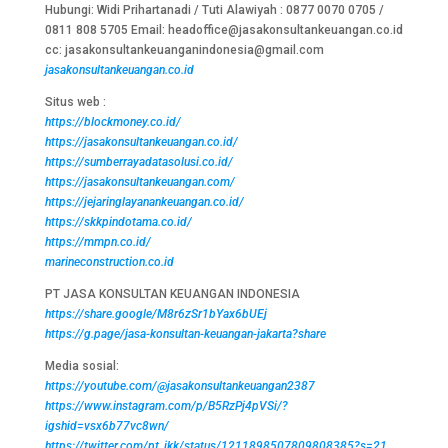
Hubungi: Widi Prihartanadi / Tuti Alawiyah : 0877 0070 0705 /
0811 808 5705 Email: headoffice@jasakonsultankeuangan.co.id
cc: jasakonsultankeuanganindonesia@gmail.com
jasakonsultankeuangan.co.id
Situs web :
https://blockmoney.co.id/
https://jasakonsultankeuangan.co.id/
https://sumberrayadatasolusi.co.id/
https://jasakonsultankeuangan.com/
https://jejaringlayanankeuangan.co.id/
https://skkpindotama.co.id/
https://mmpn.co.id/
marineconstruction.co.id
PT JASA KONSULTAN KEUANGAN INDONESIA
https://share.google/M8r6zSr1bYax6bUEj
https://g.page/jasa-konsultan-keuangan-jakarta?share
Media sosial:
https://youtube.com/@jasakonsultankeuangan2387
https://www.instagram.com/p/B5RzPj4pVSi/?
igshid=vsx6b77vc8wn/
https://twitter.com/pt_jkk/status/1211898507809808385?s=21