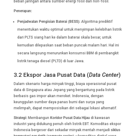
beban jaringan antara sumber energi fosil dan non-fosil.
Penerapan:
Penjadwalan Pengisian Baterai (BESS):
Algoritma prediktif
menentukan waktu optimal untuk menyimpan kelebihan listrik
dari PLTS siang hari ke dalam baterai skala besar, untuk
kemudian dilepaskan saat beban puncak malam hari. Hal ini
secara langsung menurunkan konsumsi BBM di pembangkit
listrik tenaga diesel (PLTD) di luar Jawa.
3.2 Ekspor Jasa Pusat Data (
Data Center
)
Dalam skenario harga minyak tinggi, biaya operasional pusat
data di Singapura atau Jepang yang bergantung pada listrik
berbasis gas impor akan meroket. Indonesia, dengan
keunggulan sumber daya panas bumi dan surya yang
melimpah, dapat memposisikan diri sebagai lokasi alternatif.
Strategi:
Membangun
Koridor Pusat Data Hijau
di kawasan
industri yang didukung penuh oleh listrik EBT. Komoditas ekspor
Indonesia bergeser dari sekadar minyak mentah menjadi
siklus
komputasi per detik (
compute cycles
)
—komoditas digital yang