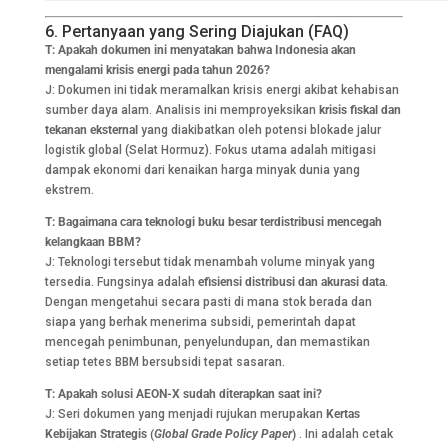
6. Pertanyaan yang Sering Diajukan (FAQ)
T: Apakah dokumen ini menyatakan bahwa Indonesia akan
mengalami krisis energi pada tahun 2026?
J: Dokumen ini tidak meramalkan krisis energi akibat kehabisan
sumber daya alam. Analisis ini memproyeksikan
krisis fiskal dan
tekanan eksternal
yang diakibatkan oleh potensi blokade jalur
logistik global (Selat Hormuz). Fokus utama adalah mitigasi
dampak ekonomi dari kenaikan harga minyak dunia yang
ekstrem.
T: Bagaimana cara teknologi buku besar terdistribusi mencegah
kelangkaan BBM?
J: Teknologi tersebut tidak menambah volume minyak yang
tersedia. Fungsinya adalah
efisiensi distribusi dan akurasi data
.
Dengan mengetahui secara pasti di mana stok berada dan
siapa yang berhak menerima subsidi, pemerintah dapat
mencegah penimbunan, penyelundupan, dan memastikan
setiap tetes BBM bersubsidi tepat sasaran.
T: Apakah solusi AEON-X sudah diterapkan saat ini?
J: Seri dokumen yang menjadi rujukan merupakan
Kertas
Kebijakan Strategis (
Global Grade Policy Paper
)
. Ini adalah cetak