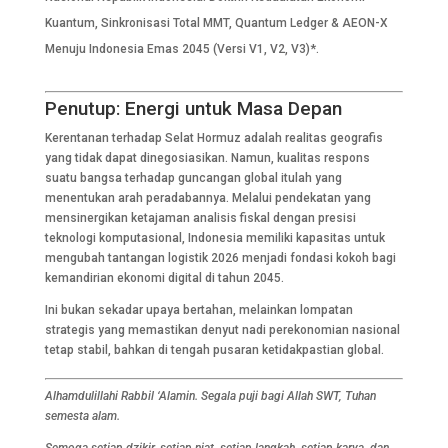
Kuantum, Sinkronisasi Total MMT, Quantum Ledger & AEON-X
Menuju Indonesia Emas 2045 (Versi V1, V2, V3)*.
Penutup: Energi untuk Masa Depan
Kerentanan terhadap Selat Hormuz adalah realitas geografis
yang tidak dapat dinegosiasikan. Namun, kualitas respons
suatu bangsa terhadap guncangan global itulah yang
menentukan arah peradabannya. Melalui pendekatan yang
mensinergikan ketajaman analisis fiskal dengan presisi
teknologi komputasional, Indonesia memiliki kapasitas untuk
mengubah tantangan logistik 2026 menjadi fondasi kokoh bagi
kemandirian ekonomi digital di tahun 2045.
Ini bukan sekadar upaya bertahan, melainkan lompatan
strategis yang memastikan denyut nadi perekonomian nasional
tetap stabil, bahkan di tengah pusaran ketidakpastian global.
Alhamdulillahi Rabbil ‘Alamin. Segala puji bagi Allah SWT, Tuhan
semesta alam.
Semoga setiap dzikir, setiap niat, setiap langkah, setiap karya, dan