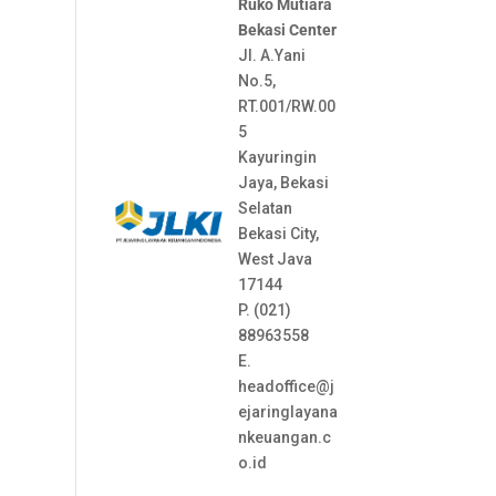
Ruko Mutiara
Bekasi Center
Jl. A.Yani
No.5,
RT.001/RW.00
5
Kayuringin
Jaya, Bekasi
Selatan
Bekasi City,
West Java
17144
P. (021)
88963558
E.
headoffice@j
ejaringlayana
nkeuangan.c
o.id