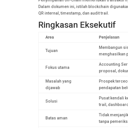
Penyimpanan on-chain memerlukan transaksi nyat
Dalam dokumen ini, istilah blockchain digunaka
QR internal, timestamp, dan audit trail.
Ringkasan Eksekutif
Area
Penjelasan
Membangun sist
Tujuan
menghasilkan p
Accounting Ser
Fokus utama
proposal, doku
Masalah yang
Prospek tercece
dijawab
pendapatan bel
Pusat kendali k
Solusi
trail, dashboar
Tidak menjanjik
Batas aman
tanpa pemerik