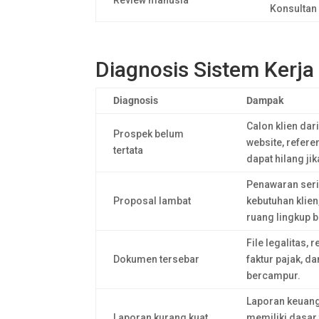
Review manusia
Konsultan
Diagnosis Sistem Kerja
Diagnosis
Dampak
Calon klien dar
Prospek belum
website, refere
tertata
dapat hilang ji
Penawaran seri
Proposal lambat
kebutuhan klien
ruang lingkup 
File legalitas, 
Dokumen tersebar
faktur pajak, da
bercampur.
Laporan keuang
Laporan kurang kuat
memiliki dasar 