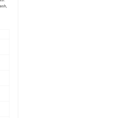
asi.
ash,