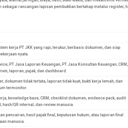
a, alamat jaringan, biaya, hash, bukti waktu, dan mekanisme verifik
n sebagai rancangan lapisan pembuktian bertahap melalui register, h
em kerja PT JKK yang rapi, terukur, berbasis dokumen, dan siap
ekerjaan nyata.
vice, PT Jasa Laporan Keuangan, PT Jasa Konsultan Keuangan, CRM,
men, laporan, pajak, dan dashboard.
r, dokumen tidak tertata, laporan tidak kuat, bukti kerja lemah, dan
um termonitor.
erja, knowledge base, CRM, checklist dokumen, evidence pack, audit
d, hash/QR internal, dan review manusia.
an pencairan, hasil pajak final, keputusan hukum, atau laporan final
saan manusia.