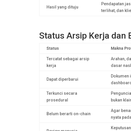
Pendapatan jasa
Hasil yang dituju
terlihat, dan 
Status Arsip Kerja dan
Status
Makna Pro
Tercatat sebagai arsip
Arahan, da
kerja
dasar nas
Dokumen i
Dapat diperbarui
dashboard
Terkunci secara
Penguncian
prosedural
bukan klai
Agar benar
Belum berarti on-chain
nyata pada 
Keputusan 