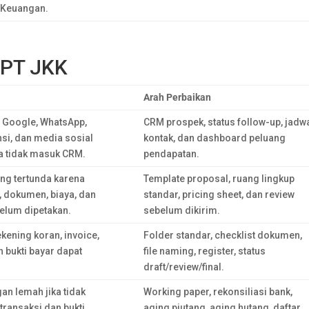
 Keuangan.
 PT JKK
Arah Perbaikan
i Google, WhatsApp,
CRM prospek, status follow-up, jadw
nsi, dan media sosial
kontak, dan dashboard peluang
ka tidak masuk CRM.
pendapatan.
ng tertunda karena
Template proposal, ruang lingkup
, dokumen, biaya, dan
standar, pricing sheet, dan review
belum dipetakan.
sebelum dikirim.
rekening koran, invoice,
Folder standar, checklist dokumen,
n bukti bayar dapat
file naming, register, status
draft/review/final.
an lemah jika tidak
Working paper, rekonsiliasi bank,
transaksi dan bukti
aging piutang, aging hutang, daftar