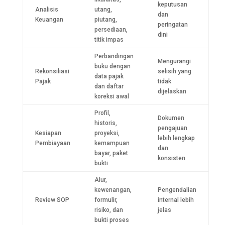
keputusan
Analisis
utang,
dan
Keuangan
piutang,
peringatan
persediaan,
dini
titik impas
Perbandingan
Mengurangi
buku dengan
Rekonsiliasi
selisih yang
data pajak
Pajak
tidak
dan daftar
dijelaskan
koreksi awal
Profil,
Dokumen
historis,
pengajuan
Kesiapan
proyeksi,
lebih lengkap
Pembiayaan
kemampuan
dan
bayar, paket
konsisten
bukti
Alur,
kewenangan,
Pengendalian
Review SOP
formulir,
internal lebih
risiko, dan
jelas
bukti proses