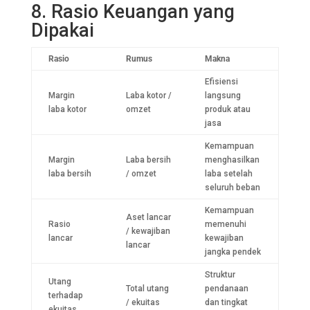
8. Rasio Keuangan yang
Dipakai
Rasio
Rumus
Makna
Efisiensi
Margin
Laba kotor /
langsung
laba kotor
omzet
produk atau
jasa
Kemampuan
Margin
Laba bersih
menghasilkan
laba bersih
/ omzet
laba setelah
seluruh beban
Kemampuan
Aset lancar
Rasio
memenuhi
/ kewajiban
lancar
kewajiban
lancar
jangka pendek
Struktur
Utang
Total utang
pendanaan
terhadap
/ ekuitas
dan tingkat
ekuitas