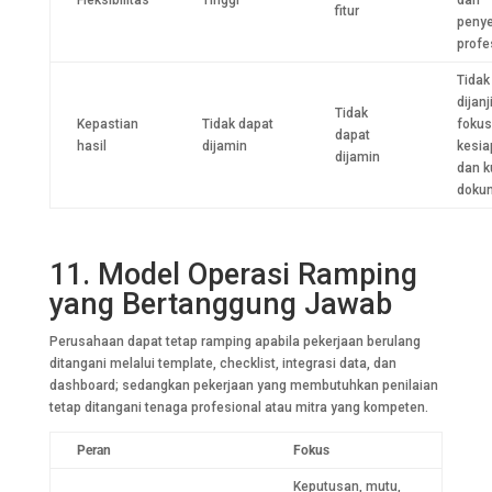
fitur
peny
profe
Tidak
dijanj
Tidak
Kepastian
Tidak dapat
fokus
dapat
hasil
dijamin
kesia
dijamin
dan k
doku
11. Model Operasi Ramping
yang Bertanggung Jawab
Perusahaan dapat tetap ramping apabila pekerjaan berulang
ditangani melalui template, checklist, integrasi data, dan
dashboard; sedangkan pekerjaan yang membutuhkan penilaian
tetap ditangani tenaga profesional atau mitra yang kompeten.
Peran
Fokus
Keputusan, mutu,