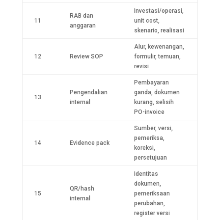
Investasi/operasi,
RAB dan
11
unit cost,
anggaran
skenario, realisasi
Alur, kewenangan,
12
Review SOP
formulir, temuan,
revisi
Pembayaran
Pengendalian
ganda, dokumen
13
internal
kurang, selisih
PO-invoice
Sumber, versi,
pemeriksa,
14
Evidence pack
koreksi,
persetujuan
Identitas
dokumen,
QR/hash
15
pemeriksaan
internal
perubahan,
register versi