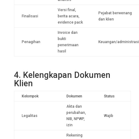
Versi final,
Pejabat berwenang
Finalisasi
berita acara,
dan klien
evidence pack
Invoice dan
bukti
Penagihan
Keuangan/administrasi
penerimaan
hasil
4. Kelengkapan Dokumen
Klien
Kelompok
Dokumen
Status
Akta dan
perubahan,
Legalitas
Wajib
NIB, NPWP,
izin
Rekening