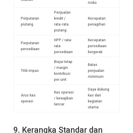
risiko
Penjualan
Perputaran
kredit /
Kecepatan
piutang
rata-rata
penagihan
piutang
HPP / rata-
Kecepatan
Perputaran
rata
persediaan
persediaan
persediaan
bergerak
Biaya tetap
Batas
/ margin
Titik impas
penjualan
kontribusi
minimum
per unit
Daya dukung
Kas operasi
Arus kas
kas dari
/ kewajiban
operasi
kegiatan
lancar
utama
9. Kerangka Standar dan