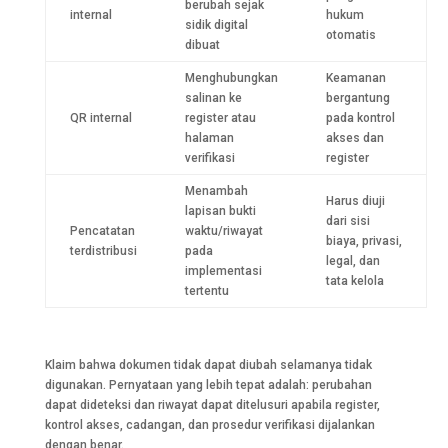
berubah sejak
internal
hukum
sidik digital
otomatis
dibuat
Menghubungkan
Keamanan
salinan ke
bergantung
QR internal
register atau
pada kontrol
halaman
akses dan
verifikasi
register
Menambah
Harus diuji
lapisan bukti
dari sisi
Pencatatan
waktu/riwayat
biaya, privasi,
terdistribusi
pada
legal, dan
implementasi
tata kelola
tertentu
Klaim bahwa dokumen tidak dapat diubah selamanya tidak
digunakan. Pernyataan yang lebih tepat adalah: perubahan
dapat dideteksi dan riwayat dapat ditelusuri apabila register,
kontrol akses, cadangan, dan prosedur verifikasi dijalankan
dengan benar.