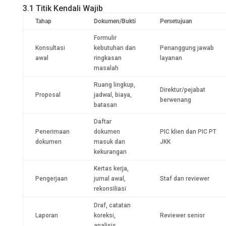
3.1 Titik Kendali Wajib
Tahap
Dokumen/Bukti
Persetujuan
Formulir
Konsultasi
kebutuhan dan
Penanggung jawab
awal
ringkasan
layanan
masalah
Ruang lingkup,
Direktur/pejabat
Proposal
jadwal, biaya,
berwenang
batasan
Daftar
Penerimaan
dokumen
PIC klien dan PIC PT
dokumen
masuk dan
JKK
kekurangan
Kertas kerja,
Pengerjaan
jurnal awal,
Staf dan reviewer
rekonsiliasi
Draf, catatan
Laporan
koreksi,
Reviewer senior
analisis