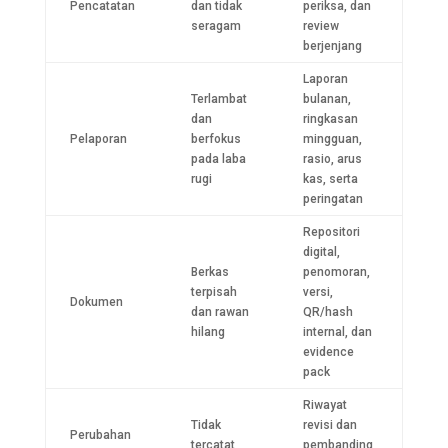
Pencatatan
dan tidak
periksa, dan
seragam
review
berjenjang
Laporan
Terlambat
bulanan,
dan
ringkasan
Pelaporan
berfokus
mingguan,
pada laba
rasio, arus
rugi
kas, serta
peringatan
Repositori
digital,
Berkas
penomoran,
terpisah
versi,
Dokumen
dan rawan
QR/hash
hilang
internal, dan
evidence
pack
Riwayat
Tidak
revisi dan
Perubahan
tercatat
pembanding