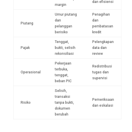
dan efisiensi
margin
Umur piutang
Penagihan
dan
dan
Piutang
pelanggan
pembatasan
berisiko
kredit
Tenggat,
Pelengkapan
Pajak
bukti, selisih
data dan
rekonsiliasi
review
Pekerjaan
Redistribusi
terbuka,
Operasional
tugas dan
tenggat,
supervisi
beban PIC
Selisih,
transaksi
Pemeriksaan
Risiko
tanpa bukti,
dan eskalasi
dokumen
berubah