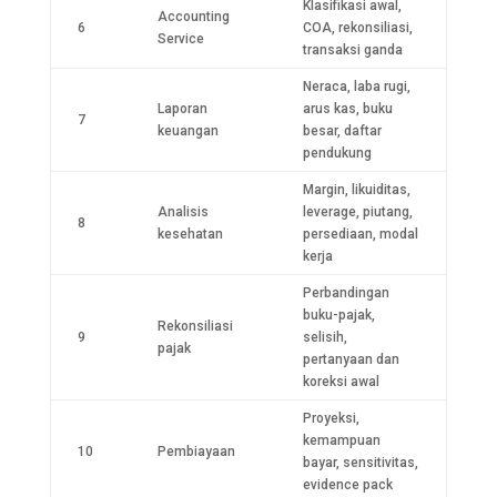
Klasifikasi awal,
Accounting
6
COA, rekonsiliasi,
Service
transaksi ganda
Neraca, laba rugi,
Laporan
arus kas, buku
7
keuangan
besar, daftar
pendukung
Margin, likuiditas,
Analisis
leverage, piutang,
8
kesehatan
persediaan, modal
kerja
Perbandingan
buku-pajak,
Rekonsiliasi
9
selisih,
pajak
pertanyaan dan
koreksi awal
Proyeksi,
kemampuan
10
Pembiayaan
bayar, sensitivitas,
evidence pack