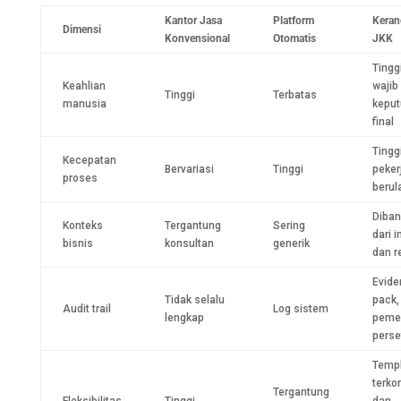
Kantor Jasa
Platform
Keran
Dimensi
Konvensional
Otomatis
JKK
Tingg
Keahlian
wajib
Tinggi
Terbatas
manusia
kepu
final
Tingg
Kecepatan
Bervariasi
Tinggi
peker
proses
berul
Diba
Konteks
Tergantung
Sering
dari i
bisnis
konsultan
generik
dan r
Evide
Tidak selalu
pack, 
Audit trail
Log sistem
lengkap
pemer
perse
Temp
terkon
Tergantung
Fleksibilitas
Tinggi
dan