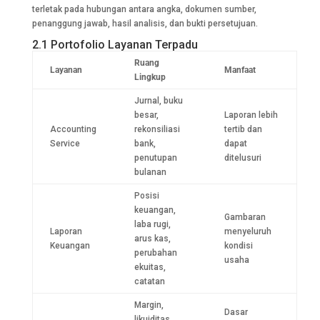
terletak pada hubungan antara angka, dokumen sumber,
penanggung jawab, hasil analisis, dan bukti persetujuan.
2.1 Portofolio Layanan Terpadu
Ruang
Layanan
Manfaat
Lingkup
Jurnal, buku
besar,
Laporan lebih
Accounting
rekonsiliasi
tertib dan
Service
bank,
dapat
penutupan
ditelusuri
bulanan
Posisi
keuangan,
Gambaran
laba rugi,
Laporan
menyeluruh
arus kas,
Keuangan
kondisi
perubahan
usaha
ekuitas,
catatan
Margin,
Dasar
likuiditas,