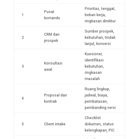
Prioritas, tenggat,
Pusat
1
beban kerja,
komando
ringkasan direktur
Sumber prospek,
CRM dan
2
kebutuhan, tindak
prospek
lanjut, konversi
Kuesioner,
identifikasi
Konsultasi
3
kebutuhan,
awal
ringkasan
masalah
Ruang lingkup,
Proposal dan
jadwal, biaya,
4
kontrak
pembatasan,
pembanding versi
Checklist
5
Client intake
dokumen, status
kelengkapan, PIC