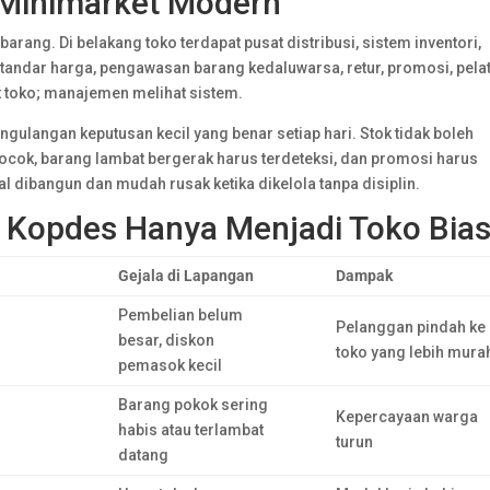
k Minimarket Modern
arang. Di belakang toko terdapat pusat distribusi, sistem inventori,
andar harga, pengawasan barang kedaluwarsa, retur, promosi, pela
 toko; manajemen melihat sistem.
gulangan keputusan kecil yang benar setiap hari. Stok tidak boleh
cocok, barang lambat bergerak harus terdeteksi, dan promosi harus
hal dibangun dan mudah rusak ketika dikelola tanpa disiplin.
ka Kopdes Hanya Menjadi Toko Bia
Gejala di Lapangan
Dampak
Pembelian belum
Pelanggan pindah ke
besar, diskon
toko yang lebih mura
pemasok kecil
Barang pokok sering
Kepercayaan warga
habis atau terlambat
turun
datang