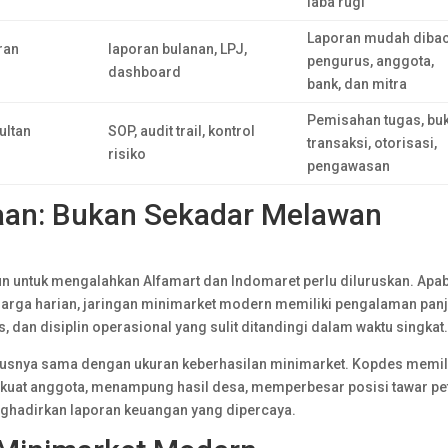
laba rugi
Laporan mudah diba
ran
laporan bulanan, LPJ,
pengurus, anggota,
dashboard
bank, dan mitra
Pemisahan tugas, buk
ultan
SOP, audit trail, kontrol
transaksi, otorisasi,
risiko
pengawasan
aan: Bukan Sekadar Melawan
 untuk mengalahkan Alfamart dan Indomaret perlu diluruskan. Apab
 harga harian, jaringan minimarket modern memiliki pengalaman pan
is, dan disiplin operasional yang sulit ditandingi dalam waktu singkat
rusnya sama dengan ukuran keberhasilan minimarket. Kopdes memil
uat anggota, menampung hasil desa, memperbesar posisi tawar pe
ghadirkan laporan keuangan yang dipercaya.