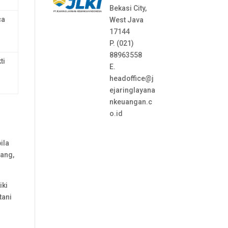
Bekasi City,
ca
West Java
17144
P. (021)
88963558
ti
E.
headoffice@j
ejaringlayana
nkeuangan.c
o.id
ila
jang,
.
iki
tani