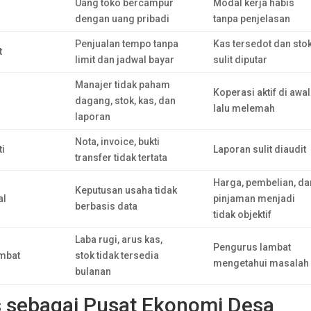
Uang toko bercampur
Modal kerja habis
dengan uang pribadi
tanpa penjelasan
Penjualan tempo tanpa
Kas tersedot dan sto
t
limit dan jadwal bayar
sulit diputar
Manajer tidak paham
Koperasi aktif di awal
dagang, stok, kas, dan
lalu melemah
laporan
Nota, invoice, bukti
ti
Laporan sulit diaudit
transfer tidak tertata
Harga, pembelian, da
Keputusan usaha tidak
al
pinjaman menjadi
berbasis data
tidak objektif
Laba rugi, arus kas,
Pengurus lambat
ambat
stok tidak tersedia
mengetahui masalah
bulanan
s sebagai Pusat Ekonomi Desa