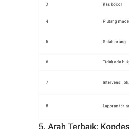
3
Kas bocor
4
Piutang mace
5
Salah orang
6
Tidak ada buk
7
Intervensi lok
8
Laporan terl
5. Arah Terbaik: Kopde