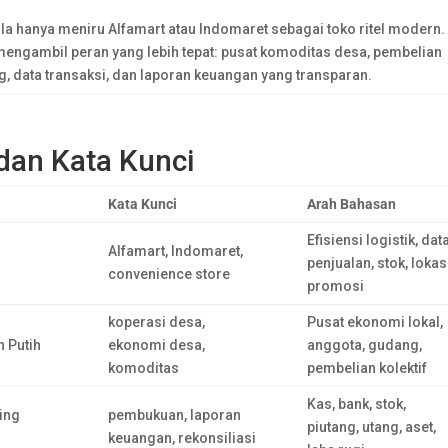
la hanya meniru Alfamart atau Indomaret sebagai toko ritel modern.
engambil peran yang lebih tepat: pusat komoditas desa, pembelian
g, data transaksi, dan laporan keuangan yang transparan.
dan Kata Kunci
Kata Kunci
Arah Bahasan
Efisiensi logistik, dat
Alfamart, Indomaret,
penjualan, stok, lokas
convenience store
promosi
koperasi desa,
Pusat ekonomi lokal,
 Putih
ekonomi desa,
anggota, gudang,
komoditas
pembelian kolektif
Kas, bank, stok,
ing
pembukuan, laporan
piutang, utang, aset,
keuangan, rekonsiliasi