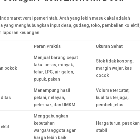
Indomaret versi pemerintah. Arah yang lebih masuk akal adalah
 yang menghubungkan input desa, gudang, toko, pembelian kolektif
n laporan keuangan.
Peran Praktis
Ukuran Sehat
Menjual barang cepat
Stok tidak kosong,
laku: beras, minyak,
an pokok
margin wajar, kas
telur, LPG, air galon,
cocok
pupuk, pakan
Menampung hasil
Volume tercatat,
ditas
petani, nelayan,
kualitas terjaga,
peternak, dan UMKM
pembeli jelas
Menggabungkan
kebutuhan
Harga turun, pasokan
ektif
warga/anggota agar
stabil
harga lebih baik