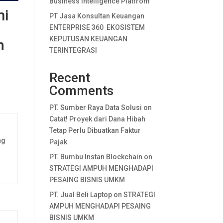
Business Intelligence Platfrom
mi
PT Jasa Konsultan Keuangan
ENTERPRISE 360 EKOSISTEM
KEPUTUSAN KEUANGAN
n
TERINTEGRASI
Recent
Comments
PT. Sumber Raya Data Solusi
on
Catat! Proyek dari Dana Hibah
Tetap Perlu Dibuatkan Faktur
ng
Pajak
PT. Bumbu Instan Blockchain
on
STRATEGI AMPUH MENGHADAPI
PESAING BISNIS UMKM
PT. Jual Beli Laptop
on
STRATEGI
AMPUH MENGHADAPI PESAING
BISNIS UMKM