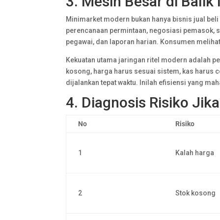
3. Mesin Besar di Bali
Minimarket modern bukan hanya bisnis jual beli b
perencanaan permintaan, negosiasi pemasok, st
pegawai, dan laporan harian. Konsumen melihat
Kekuatan utama jaringan ritel modern adalah pen
kosong, harga harus sesuai sistem, kas harus 
dijalankan tepat waktu. Inilah efisiensi yang ma
4. Diagnosis Risiko Ji
No
Risiko
1
Kalah harga
2
Stok kosong