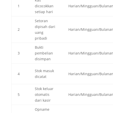
Kas
1
dicocokkan
Harian/Mingguan/Bulana
setiap hari
Setoran
dipisah dari
2
Harian/Mingguan/Bulana
uang
pribadi
Bukti
3
pembelian
Harian/Mingguan/Bulana
disimpan
Stok masuk
4
Harian/Mingguan/Bulana
dicatat
Stok keluar
5
otomatis
Harian/Mingguan/Bulana
dari kasir
Opname