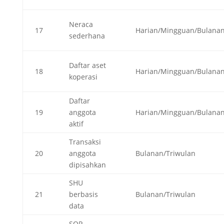
Neraca
17
Harian/Mingguan/Bulana
sederhana
Daftar aset
18
Harian/Mingguan/Bulana
koperasi
Daftar
19
anggota
Harian/Mingguan/Bulana
aktif
Transaksi
20
anggota
Bulanan/Triwulan
dipisahkan
SHU
21
berbasis
Bulanan/Triwulan
data
SOP