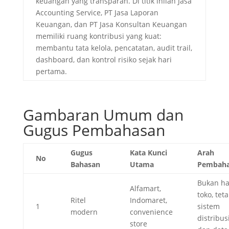
keuangan yang transparan. Di titik inilah Jasa
Accounting Service, PT Jasa Laporan
Keuangan, dan PT Jasa Konsultan Keuangan
memiliki ruang kontribusi yang kuat:
membantu tata kelola, pencatatan, audit trail,
dashboard, dan kontrol risiko sejak hari
pertama.
Gambaran Umum dan
Gugus Pembahasan
Gugus
Kata Kunci
Arah
No
Bahasan
Utama
Pembah
Bukan h
Alfamart,
toko, teta
Ritel
Indomaret,
1
sistem
modern
convenience
distribus
store