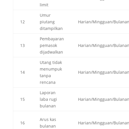
limit
Umur
12
piutang
Harian/Mingguan/Bulana
ditampilkan
Pembayaran
13
pemasok
Harian/Mingguan/Bulana
dijadwalkan
Utang tidak
menumpuk
14
Harian/Mingguan/Bulana
tanpa
rencana
Laporan
15
laba rugi
Harian/Mingguan/Bulana
bulanan
Arus kas
16
Harian/Mingguan/Bulana
bulanan