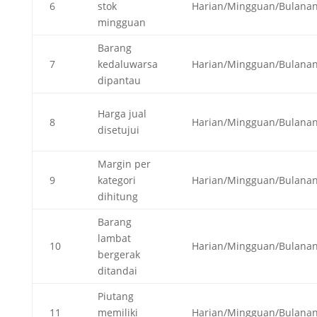
6
stok
Harian/Mingguan/Bulana
mingguan
Barang
7
kedaluwarsa
Harian/Mingguan/Bulana
dipantau
Harga jual
8
Harian/Mingguan/Bulana
disetujui
Margin per
9
kategori
Harian/Mingguan/Bulana
dihitung
Barang
lambat
10
Harian/Mingguan/Bulana
bergerak
ditandai
Piutang
11
memiliki
Harian/Mingguan/Bulana