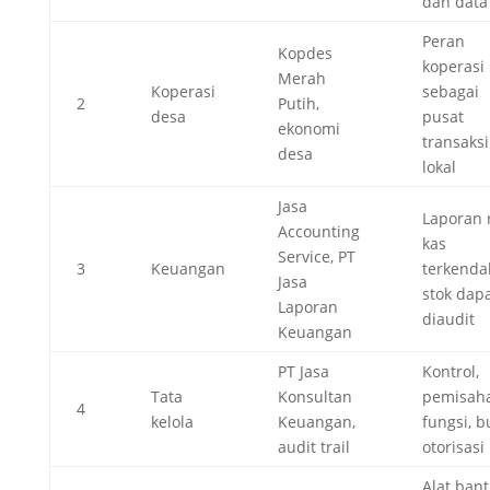
dan data
Peran
Kopdes
koperasi
Merah
Koperasi
sebagai
2
Putih,
desa
pusat
ekonomi
transaksi
desa
lokal
Jasa
Laporan r
Accounting
kas
Service, PT
3
Keuangan
terkendal
Jasa
stok dap
Laporan
diaudit
Keuangan
PT Jasa
Kontrol,
Tata
Konsultan
pemisah
4
kelola
Keuangan,
fungsi, bu
audit trail
otorisasi
Alat ban