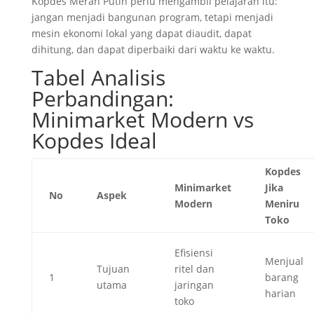
Kopdes Merah Putih perlu mengambil pelajaran itu:
jangan menjadi bangunan program, tetapi menjadi
mesin ekonomi lokal yang dapat diaudit, dapat
dihitung, dan dapat diperbaiki dari waktu ke waktu.
Tabel Analisis
Perbandingan:
Minimarket Modern vs
Kopdes Ideal
Kopdes
Minimarket
Jika
No
Aspek
Modern
Meniru
Toko
Efisiensi
Menjual
Tujuan
ritel dan
1
barang
utama
jaringan
harian
toko