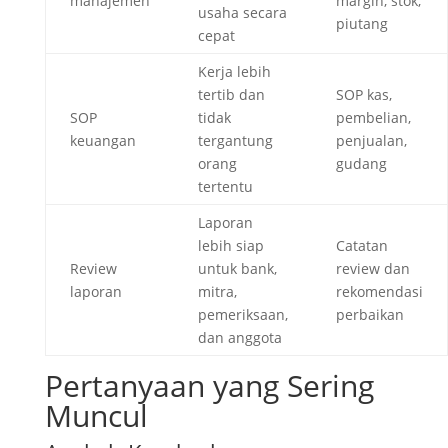
manajemen
margin, stok,
usaha secara
piutang
cepat
Kerja lebih
tertib dan
SOP kas,
SOP
tidak
pembelian,
keuangan
tergantung
penjualan,
orang
gudang
tertentu
Laporan
lebih siap
Catatan
Review
untuk bank,
review dan
laporan
mitra,
rekomendasi
pemeriksaan,
perbaikan
dan anggota
Pertanyaan yang Sering
Muncul