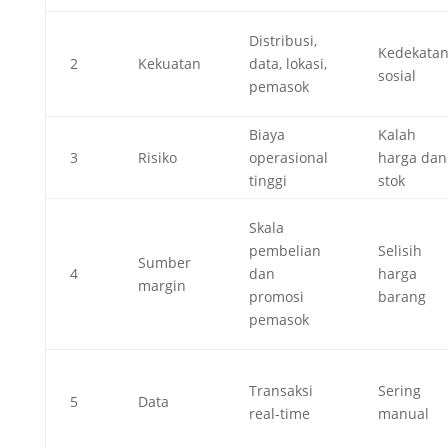
Distribusi,
Kedekata
2
Kekuatan
data, lokasi,
sosial
pemasok
Biaya
Kalah
3
Risiko
operasional
harga dan
tinggi
stok
Skala
pembelian
Selisih
Sumber
4
dan
harga
margin
promosi
barang
pemasok
Transaksi
Sering
5
Data
real-time
manual