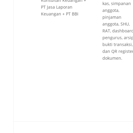
Konsultan Keuangan +
kas, simpanan
PT Jasa Laporan
anggota,
Keuangan + PT BBI
pinjaman
anggota, SHU,
RAT, dashboar
pengurus, arsi
bukti transaksi,
dan QR registe
dokumen.