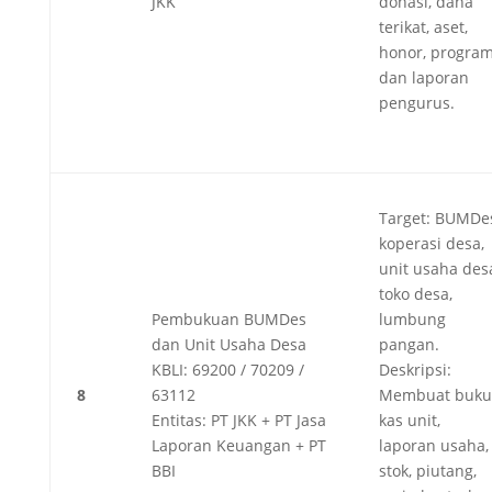
JKK
donasi, dana
terikat, aset,
honor, program
dan laporan
pengurus.
Target: BUMDe
koperasi desa,
unit usaha des
toko desa,
Pembukuan BUMDes
lumbung
dan Unit Usaha Desa
pangan.
KBLI: 69200 / 70209 /
Deskripsi:
8
63112
Membuat buku
Entitas: PT JKK + PT Jasa
kas unit,
Laporan Keuangan + PT
laporan usaha,
BBI
stok, piutang,