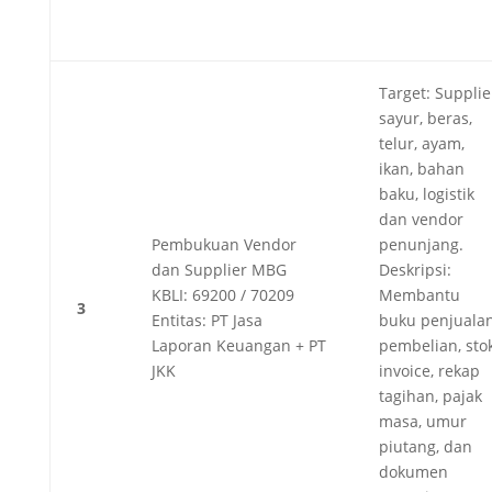
Target: Supplie
sayur, beras,
telur, ayam,
ikan, bahan
baku, logistik
dan vendor
Pembukuan Vendor
penunjang.
dan Supplier MBG
Deskripsi:
KBLI: 69200 / 70209
Membantu
3
Entitas: PT Jasa
buku penjualan
Laporan Keuangan + PT
pembelian, stok
JKK
invoice, rekap
tagihan, pajak
masa, umur
piutang, dan
dokumen