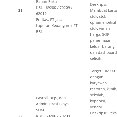
Bahan Baku
Deskripsi:
KBLI: 69200 / 70209 /
21
Membuat kart
62019
stok, stok
Entitas: PT Jasa
opname, selisi
Laporan Keuangan + PT
stok, varian
BBI
harga, SOP
penerimaan-
keluar barang,
dan dashboard
selisih.
Target: UMKM
dengan
karyawan,
restoran, klinik,
sekolah,
Payroll, BPJS, dan
koperasi,
Administrasi Biaya
vendor.
SDM
Deskripsi: Rek
22
KBLI: 69200 / 70209