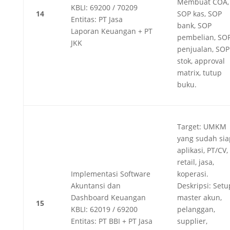
Membuat COA,
KBLI: 69200 / 70209
14
SOP kas, SOP
Entitas: PT Jasa
bank, SOP
Laporan Keuangan + PT
pembelian, SO
JKK
penjualan, SOP
stok, approval
matrix, tutup
buku.
Target: UMKM
yang sudah sia
aplikasi, PT/CV,
retail, jasa,
Implementasi Software
koperasi.
Akuntansi dan
Deskripsi: Setu
Dashboard Keuangan
master akun,
15
KBLI: 62019 / 69200
pelanggan,
Entitas: PT BBI + PT Jasa
supplier,