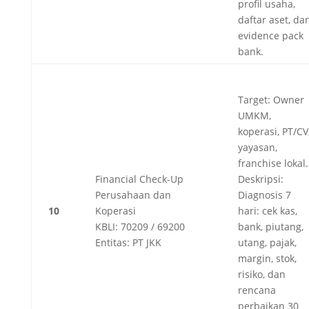
profil usaha,
daftar aset, da
evidence pack
bank.
Target: Owner
UMKM,
koperasi, PT/CV
yayasan,
franchise lokal.
Financial Check-Up
Deskripsi:
Perusahaan dan
Diagnosis 7
10
Koperasi
hari: cek kas,
KBLI: 70209 / 69200
bank, piutang,
Entitas: PT JKK
utang, pajak,
margin, stok,
risiko, dan
rencana
perbaikan 30