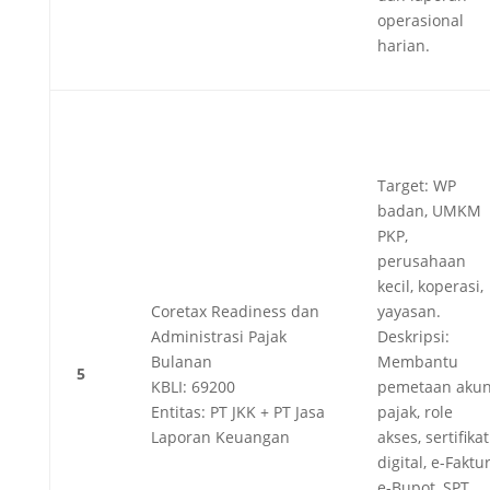
operasional
harian.
Target: WP
badan, UMKM
PKP,
perusahaan
kecil, koperasi,
Coretax Readiness dan
yayasan.
Administrasi Pajak
Deskripsi:
Bulanan
Membantu
5
KBLI: 69200
pemetaan aku
Entitas: PT JKK + PT Jasa
pajak, role
Laporan Keuangan
akses, sertifikat
digital, e-Faktur
e-Bupot, SPT