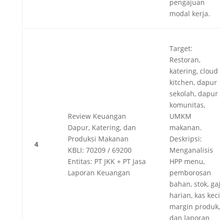
pengajuan
modal kerja.
Target:
Restoran,
katering, cloud
kitchen, dapur
sekolah, dapur
komunitas,
Review Keuangan
UMKM
Dapur, Katering, dan
makanan.
Produksi Makanan
Deskripsi:
4
KBLI: 70209 / 69200
Menganalisis
Entitas: PT JKK + PT Jasa
HPP menu,
Laporan Keuangan
pemborosan
bahan, stok, gaj
harian, kas keci
margin produk,
dan laporan