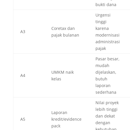
bukti dana
Urgensi
tinggi
Coretax dan
karena
A3
pajak bulanan
modernisasi
administrasi
pajak
Pasar besar,
mudah
UMKM naik
dijelaskan,
A4
kelas
butuh
laporan
sederhana
Nilai proyek
lebih tinggi
Laporan
dan dekat
A5
kredit/evidence
dengan
pack
kebutuhan