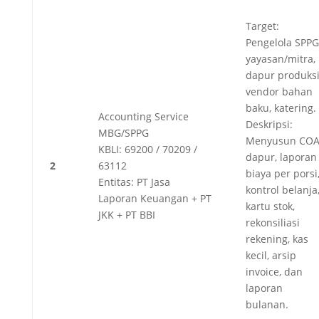
Target:
Pengelola SPPG
yayasan/mitra,
dapur produksi
vendor bahan
baku, katering.
Accounting Service
Deskripsi:
MBG/SPPG
Menyusun CO
KBLI: 69200 / 70209 /
dapur, laporan
2
63112
biaya per porsi
Entitas: PT Jasa
kontrol belanja
Laporan Keuangan + PT
kartu stok,
JKK + PT BBI
rekonsiliasi
rekening, kas
kecil, arsip
invoice, dan
laporan
bulanan.