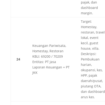
pajak, dan
dashboard
margin.
Target:
Homestay,
restoran, travel
lokal, event
kecil, guest
Keuangan Pariwisata,
house, villa.
Homestay, Restoran
Deskripsi:
KBLI: 69200 / 70209
24
Pembukuan
Entitas: PT Jasa
harian,
Laporan Keuangan + PT
okupansi, kas,
JKK
HPP, pajak
daerah/pusat,
piutang OTA,
dan dashboard
arus kas.