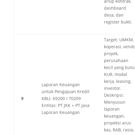
arsip kontrak,
dashboard
desa, dan
register bukti.
Target: UMKM,
koperasi, vend
proyek,
perusahaan
kecil yang but
KUR, modal
kerja, leasing,
Laporan Keuangan
investor.
untuk Pengajuan Kredit
Deskripsi:
9
KBLI: 69200 / 70209
Menyusun
Entitas: PT JKK + PT Jasa
laporan
Laporan Keuangan
keuangan,
proyeksi arus
kas, RAB, rasio,