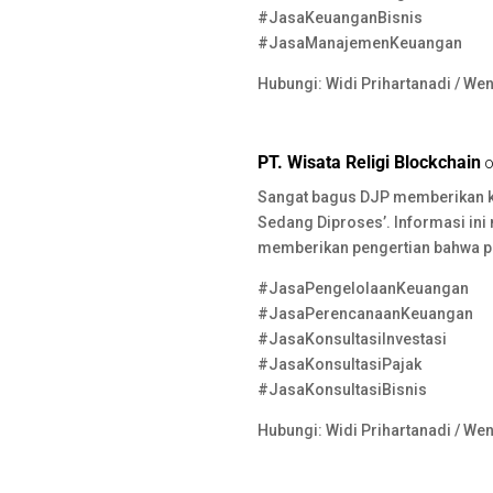
#JasaKeuanganBisnis
#JasaManajemenKeuangan
Hubungi: Widi Prihartanadi / We
PT. Wisata Religi Blockchain
o
Sangat bagus DJP memberikan kla
Sedang Diproses’. Informasi in
memberikan pengertian bahwa p
#JasaPengelolaanKeuangan
#JasaPerencanaanKeuangan
#JasaKonsultasiInvestasi
#JasaKonsultasiPajak
#JasaKonsultasiBisnis
Hubungi: Widi Prihartanadi / We