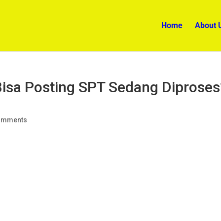
Home
About 
 Bisa Posting SPT Sedang Diproses
omments