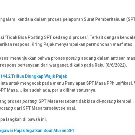
ngalami kendala dalam proses pelaporan Surat Pemberitahuan (SP
si ‘Tidak Bisa Posting SPT sedang diproses’. Terkait dengan kendal
berikan respons. Kring Pajak menyampaikan permohonan maaf atas
proses’ menunjukkan bahwa proses
posting
sedang dalam antrean ma
erespons pertanyaan dari warganet, dikutip pada Rabu (8/6/2022).
144,2 Triliun Diungkap Wajib Pajak
iminta untuk mengecek pada menu Penyiapan SPT Masa PPh unifikasi. 
PT Masa. Jika sudah ada, perlu dilihat statusnya.
dang proses
posting,
SPT Masa tersebut tidak bisa di-
posting
kembali.
posting
dari SPT Masa tersebut selesai.
pa langkah di bawah ini.
gawai Pajak Ingatkan Soal Aturan SPT