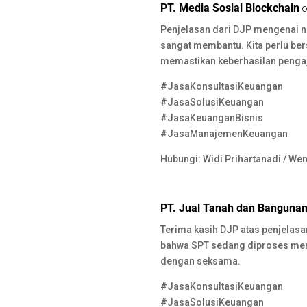
o
p
n
m
PT. Media Sosial Blockchain
o
o
p
Penjelasan dari DJP mengenai no
k
sangat membantu. Kita perlu be
memastikan keberhasilan penga
#JasaKonsultasiKeuangan
#JasaSolusiKeuangan
#JasaKeuanganBisnis
#JasaManajemenKeuangan
Hubungi: Widi Prihartanadi / We
PT. Jual Tanah dan Banguna
Terima kasih DJP atas penjelasa
bahwa SPT sedang diproses mem
dengan seksama.
#JasaKonsultasiKeuangan
#JasaSolusiKeuangan