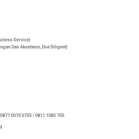
usiness Service)
an Dan Akuntansi, Due Diligent)
: 0877 0070 0705 / 0811 1085 705
id