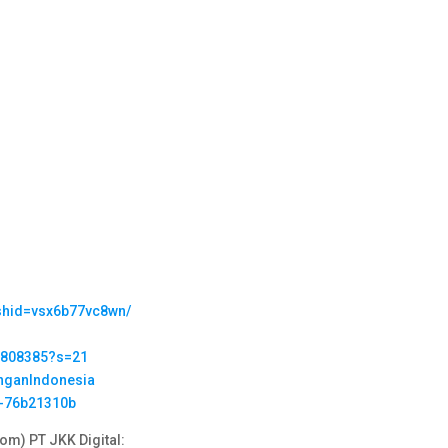
gshid=vsx6b77vc8wn/
09808385?s=21
nganIndonesia
n-76b21310b
m) PT JKK Digital: