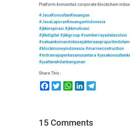
Platform komunitas corporate blockchain indus
#JasaKonsultanKeuangan
#JasaLaporanKeuanganIndonesia
#jkkinspirasi
#jkkmotivasi
#jkkdigital
#jkkgroup
#sumberrayadatasolusi
#satuankomandokesejahteraanprajuritindotam
#blockmoneyindonesia
#marinecontruction
#mitramajuperkasanusantara
#jasakonsultank
#jualtanahdanbangunan
Share This :
F
T
W
Li
T
a
wi
h
n
el
c
tt
at
k
e
e
er
s
e
gr
15 Comments
b
A
dI
a