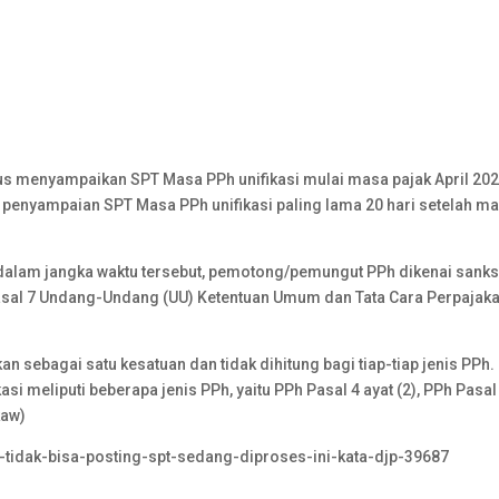
us menyampaikan SPT Masa PPh unifikasi mulai masa pajak April 202
, penyampaian SPT Masa PPh unifikasi paling lama 20 hari setelah m
 dalam jangka waktu tersebut, pemotong/pemungut PPh dikenai sanks
asal 7 Undang-Undang (UU) Ketentuan Umum dan Tata Cara Perpajak
 sebagai satu kesatuan dan tidak dihitung bagi tiap-tiap jenis PPh.
i meliputi beberapa jenis PPh, yaitu PPh Pasal 4 ayat (2), PPh Pasal
kaw)
si-tidak-bisa-posting-spt-sedang-diproses-ini-kata-djp-39687