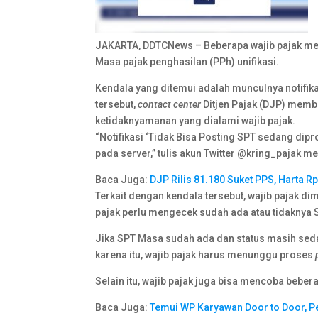
JAKARTA, DDTCNews – Beberapa wajib pajak me
Masa pajak penghasilan (PPh) unifikasi.
Kendala yang ditemui adalah munculnya notifika
tersebut,
contact center
Ditjen Pajak (DJP) mem
ketidaknyamanan yang dialami wajib pajak.
“Notifikasi ‘Tidak Bisa Posting SPT sedang di
pada server,” tulis akun Twitter @kring_pajak m
Baca Juga:
DJP Rilis 81.180 Suket PPS, Harta Rp
Terkait dengan kendala tersebut, wajib pajak d
pajak perlu mengecek sudah ada atau tidaknya S
Jika SPT Masa sudah ada dan status masih se
karena itu, wajib pajak harus menunggu proses
Selain itu, wajib pajak juga bisa mencoba bebera
Baca Juga:
Temui WP Karyawan Door to Door, Pe