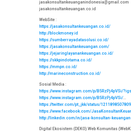
jasakonsultankeuanganindonesia@gmail.com
jasakonsultankeuangan.co.id
WebSite :
https://jasakonsultankeuangan.co.id/
http://blockmoney.id
https://sumberrayadatasolusi.co.id/
https://jasakonsultankeuangan.com/
https://jejaringlayanankeuangan.co.id/
https://skkpindotama.co.id/
https://mmpn.co.id/
http://marineconstruction.co.id/
Sosial Media :
https://www.instagram.com/p/B5RzPj4pVSi/?i
https://www.instagram.com/p/B5RzPj4pVSi/
…
https://twitter.com/pt_jkk/status/12118985078
https://www.facebook.com/JasaKonsultanKeua
http://linkedin.com/in/jasa-konsultan-keuanga
Digital Ekosistem (DEKO) Web Komunitas (WebKo