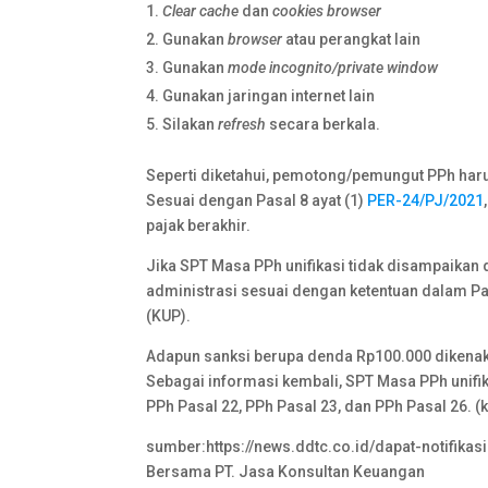
Clear cache
dan
cookies browser
Gunakan
browser
atau perangkat lain
Gunakan
mode incognito/private window
Gunakan jaringan internet lain
Silakan
refresh
secara berkala.
Seperti diketahui, pemotong/pemungut PPh har
Sesuai dengan Pasal 8 ayat (1)
PER-24/PJ/2021
pajak berakhir.
Jika SPT Masa PPh unifikasi tidak disampaikan
administrasi sesuai dengan ketentuan dalam P
(KUP).
Adapun sanksi berupa denda Rp100.000 dikenakan
Sebagai informasi kembali, SPT Masa PPh unifikas
PPh Pasal 22, PPh Pasal 23, dan PPh Pasal 26. (
sumber:https://news.ddtc.co.id/dapat-notifika
Bersama PT. Jasa Konsultan Keuangan