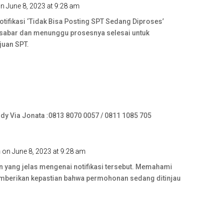
n June 8, 2023 at 9:28 am
tifikasi ‘Tidak Bisa Posting SPT Sedang Diproses’
rsabar dan menunggu prosesnya selesai untuk
juan SPT.
ndy Via Jonata :0813 8070 0057 / 0811 1085 705
n
on June 8, 2023 at 9:28 am
n yang jelas mengenai notifikasi tersebut. Memahami
berikan kepastian bahwa permohonan sedang ditinjau