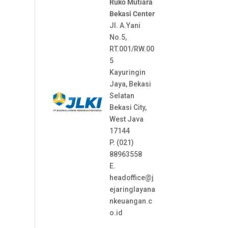
Ruko Mutiara
Bekasi Center
Jl. A.Yani
No.5,
RT.001/RW.00
5
Kayuringin
Jaya, Bekasi
Selatan
Bekasi City,
West Java
17144
P. (021)
88963558
E.
headoffice@j
ejaringlayana
nkeuangan.c
o.id