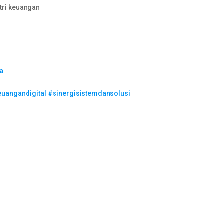
tri keuangan
a
euangandigital
#sinergisistemdansolusi