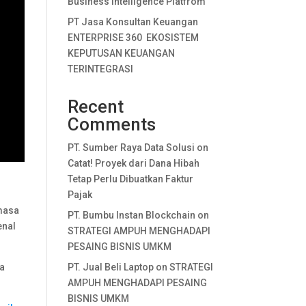
Business Intelligence Platfrom
PT Jasa Konsultan Keuangan
ENTERPRISE 360 EKOSISTEM
KEPUTUSAN KEUANGAN
TERINTEGRASI
Recent
Comments
PT. Sumber Raya Data Solusi
on
Catat! Proyek dari Dana Hibah
Tetap Perlu Dibuatkan Faktur
Pajak
 masa
PT. Bumbu Instan Blockchain
on
enal
STRATEGI AMPUH MENGHADAPI
PESAING BISNIS UMKM
na
PT. Jual Beli Laptop
on
STRATEGI
AMPUH MENGHADAPI PESAING
BISNIS UMKM