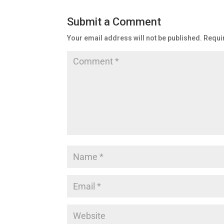
b
A
dI
a
Submit a Comment
o
p
n
m
Your email address will not be published.
Requi
o
p
k