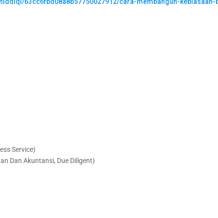
shiddiqi/63cc6fbd08a8b57750027912/cara-membangun-kebiasaan-b
ess Service)
 Dan Akuntansi, Due Diligent)