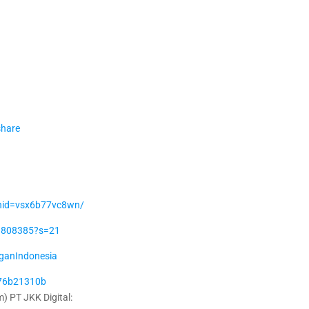
share
shid=vsx6b77vc8wn/
09808385?s=21
ganIndonesia
n-76b21310b
 PT JKK Digital: