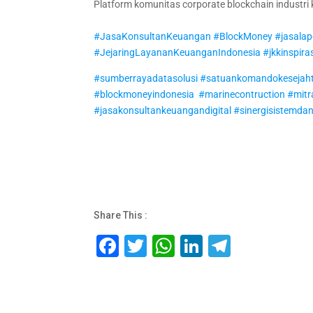
Platform komunitas corporate blockchain industr
#JasaKonsultanKeuangan
#BlockMoney
#jasala
#JejaringLayananKeuanganIndonesia
#jkkinspira
#sumberrayadatasolusi
#satuankomandokesejaht
#blockmoneyindonesia
#marinecontruction
#mitr
#jasakonsultankeuangandigital
#sinergisistemdan
Share This :
F
T
W
Li
T
a
wi
h
n
el
c
tt
at
k
e
e
er
s
e
gr