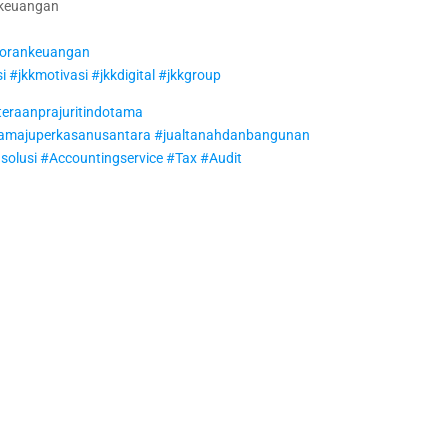
i keuangan
porankeuangan
si
#jkkmotivasi
#jkkdigital
#jkkgroup
eraanprajuritindotama
amajuperkasanusantara
#jualtanahdanbangunan
solusi
#Accountingservice
#Tax
#Audit