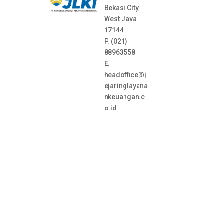
Bekasi City,
West Java
17144
P. (021)
88963558
E.
headoffice@j
ejaringlayana
nkeuangan.c
o.id