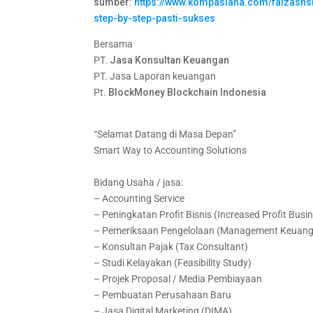
sumber:
https://www.kompasiana.com/faizash
step-by-step-pasti-sukses
Bersama
PT.
Jasa Konsultan Keuangan
PT. Jasa Laporan keuangan
Pt.
BlockMoney Blockchain Indonesia
“Selamat Datang di Masa Depan”
Smart Way to Accounting Solutions
Bidang Usaha / jasa:
– Accounting Service
– Peningkatan Profit Bisnis (Increased Profit Busin
– Pemeriksaan Pengelolaan (Management Keuangan
– Konsultan Pajak (Tax Consultant)
– Studi Kelayakan (Feasibility Study)
– Projek Proposal / Media Pembiayaan
– Pembuatan Perusahaan Baru
– Jasa Digital Marketing (DIMA)