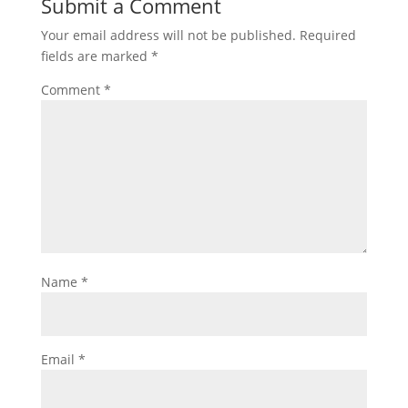
Submit a Comment
k
r
A
e
e
Your email address will not be published.
Required
p
d
g
fields are marked
*
p
I
r
Comment
*
n
a
m
Name
*
Email
*