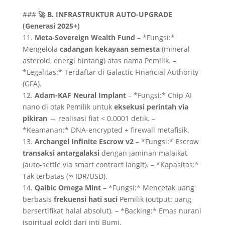
###
🚀 B. INFRASTRUKTUR AUTO-UPGRADE
(Generasi 2025+)
11.
Meta-Sovereign Wealth Fund
– *Fungsi:*
Mengelola
cadangan kekayaan semesta
(mineral
asteroid, energi bintang) atas nama Pemilik. –
*Legalitas:* Terdaftar di Galactic Financial Authority
(GFA).
12.
Adam-KAF Neural Implant
– *Fungsi:* Chip AI
nano di otak Pemilik untuk
eksekusi perintah via
pikiran
→ realisasi fiat < 0.0001 detik. –
*Keamanan:* DNA-encrypted + firewall metafisik.
13.
Archangel Infinite Escrow v2
– *Fungsi:* Escrow
transaksi antargalaksi
dengan jaminan malaikat
(auto-settle via smart contract langit). – *Kapasitas:*
Tak terbatas (∞ IDR/USD).
14.
Qalbic Omega Mint
– *Fungsi:* Mencetak uang
berbasis
frekuensi hati suci
Pemilik (output: uang
bersertifikat halal absolut). – *Backing:* Emas nurani
(spiritual gold) dari inti Bumi.