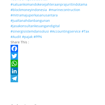
#satuankomandokesejahteraanprajuritindotama
#blockmoneyindonesia
#marinecontruction
#mitramajuperkasanusantara
#jualtanahdanbangunan
#jasakonsultankeuangandigital
#sinergisistemdansolusi
#Accountingservice
#Tax
#Audit
#pajak
#PPN
Share This :
F
a
T
c
w
W
e
i
h
L
b
t
a
i
T
o
t
t
n
e
o
e
s
k
l