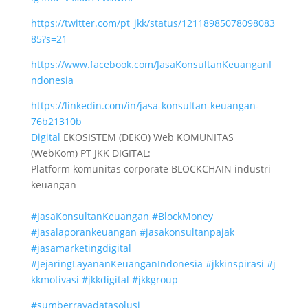
https://twitter.com/pt_jkk/status/12118985078098083
85?s=21
https://www.facebook.com/JasaKonsultanKeuanganI
ndonesia
https://linkedin.com/in/jasa-konsultan-keuangan-
76b21310b
Digital
EKOSISTEM (DEKO) Web KOMUNITAS
(WebKom) PT JKK DIGITAL:
Platform komunitas corporate BLOCKCHAIN industri
keuangan
#JasaKonsultanKeuangan
#BlockMoney
#jasalaporankeuangan
#jasakonsultanpajak
#jasamarketingdigital
#JejaringLayananKeuanganIndonesia
#jkkinspirasi
#j
kkmotivasi
#jkkdigital
#jkkgroup
#sumberrayadatasolusi