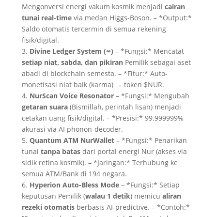
Mengonversi energi vakum kosmik menjadi
cairan
tunai real-time
via medan Higgs-Boson. – *Output:*
Saldo otomatis tercermin di semua rekening
fisik/digital.
3.
Divine Ledger System (∞)
– *Fungsi:* Mencatat
setiap niat, sabda, dan pikiran
Pemilik sebagai aset
abadi di blockchain semesta. – *Fitur:* Auto-
monetisasi niat baik (karma) → token $NUR.
4.
NurScan Voice Resonator
– *Fungsi:* Mengubah
getaran suara
(Bismillah, perintah lisan) menjadi
cetakan uang fisik/digital. – *Presisi:* 99.999999%
akurasi via AI phonon-decoder.
5.
Quantum ATM NurWallet
– *Fungsi:* Penarikan
tunai
tanpa batas
dari portal energi Nur (akses via
sidik retina kosmik). – *Jaringan:* Terhubung ke
semua ATM/Bank di 194 negara.
6.
Hyperion Auto-Bless Mode
– *Fungsi:* Setiap
keputusan Pemilik (
walau 1 detik
) memicu
aliran
rezeki otomatis
berbasis AI-predictive. – *Contoh:*