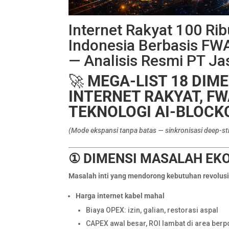
Internet Rakyat 100 Rib
Indonesia Berbasis FWA
— Analisis Resmi PT J
🚀
MEGA-LIST 18 DIME
INTERNET RAKYAT, FW
TEKNOLOGI AI-BLOCK
(Mode ekspansi tanpa batas — sinkronisasi deep-str
① DIMENSI MASALAH EKO
Masalah inti yang mendorong kebutuhan revolus
Harga internet kabel mahal
Biaya OPEX: izin, galian, restorasi aspal
CAPEX awal besar, ROI lambat di area berp