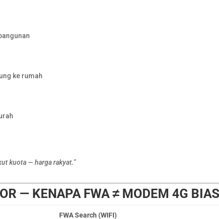
t bangunan
sung ke rumah
urah
kut kuota — harga rakyat.”
TOR — KENAPA FWA ≠ MODEM 4G BIA
FWA Search (WIFI)