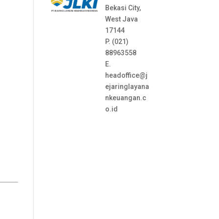
Bekasi City,
West Java
17144
P. (021)
88963558
E.
headoffice@j
ejaringlayana
nkeuangan.c
o.id