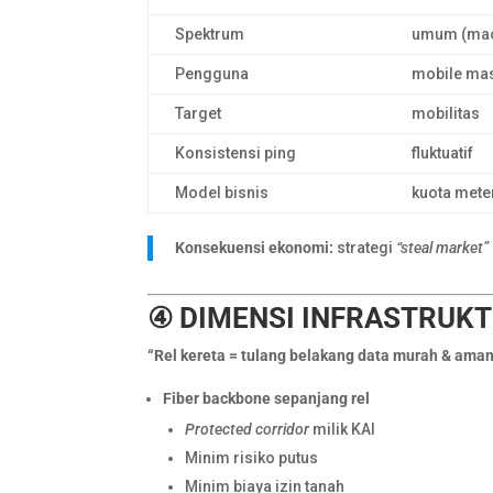
Spektrum
umum (mac
Pengguna
mobile ma
Target
mobilitas
Konsistensi ping
fluktuatif
Model bisnis
kuota mete
Konsekuensi ekonomi:
strategi
“steal market”
④ DIMENSI INFRASTRUKT
“Rel kereta = tulang belakang data murah & aman
Fiber backbone sepanjang rel
Protected corridor
milik KAI
Minim risiko putus
Minim biaya izin tanah