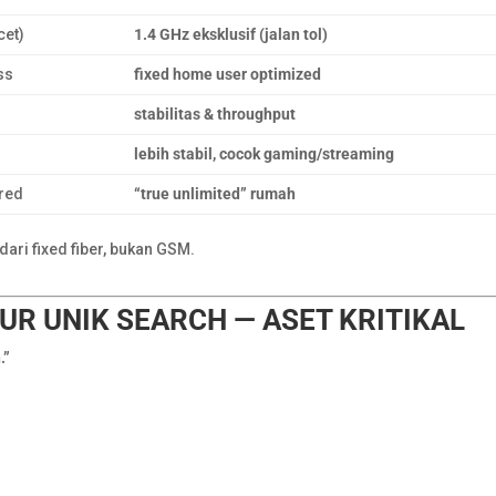
et)
1.4 GHz eksklusif (jalan tol)
ss
fixed home user optimized
stabilitas & throughput
lebih stabil, cocok gaming/streaming
red
“true unlimited” rumah
dari fixed fiber, bukan GSM.
UR UNIK SEARCH — ASET KRITIKAL
.”