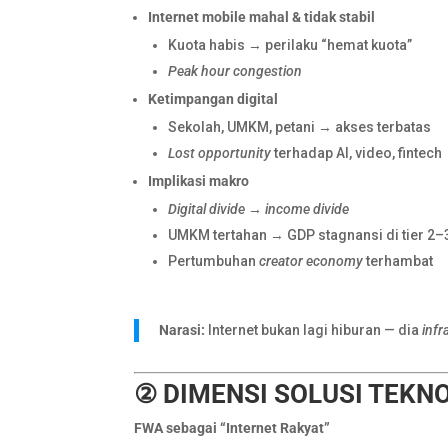
Internet mobile mahal & tidak stabil
Kuota habis → perilaku “hemat kuota”
Peak hour congestion
Ketimpangan digital
Sekolah, UMKM, petani → akses terbatas
Lost opportunity
terhadap AI, video, fintech
Implikasi makro
Digital divide → income divide
UMKM tertahan → GDP stagnansi di tier 2–
Pertumbuhan
creator economy
terhambat
Narasi:
Internet bukan lagi hiburan — dia
infr
② DIMENSI SOLUSI TEKN
FWA sebagai “Internet Rakyat”