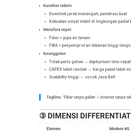
Karakter teknis
Downlink jarak menengah, penetrasi kuat
Kekuatan sinyal stabil di lingkungan pada
Metafora tepat
Fiber = pipa air tanam
FWA = penyemprot air tekanan tinggi lang
Keunggulan
Tidak perlu galian →
deployment time
cepat
CAPEX lebih rendah → harga paket lebih m
Scalability
tinggi → cocok Java Belt
Tagline:
“Fiber tanpa galian — internet tanpa ta
③ DIMENSI DIFFERENTIA
Elemen
Modem 4G