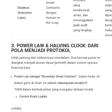
otomatis
otom
Smart
yang
(algo
Eksekusi
Contracts
kondisional,
yang
(Execution
dengan
aman, dan
dipe
Layer)
Human-in-
meninggalkan
deng
the-Loop
jejak audit
kont
yang lengkap.
huku
otom
3. POWER LAW & HALVING CLOCK: DARI
POLA MENJADI PROTOKOL
Inilah jantung dari sinkronisasi mendalam. Dua konsep pasar ini
diangkat menjadi aturan dasar (primitif) dalam sistem operasi
finansial baru.
Power Law sebagai “Boundary Smart Contract”
: Dalam kode, ini
bukan garis di chart. Ini adalah
sekumpulan kondisi
IF-
THEN dalam kontrak pintar yang mengatur alokasi modal.
Contoh Kode Logika:
solidity