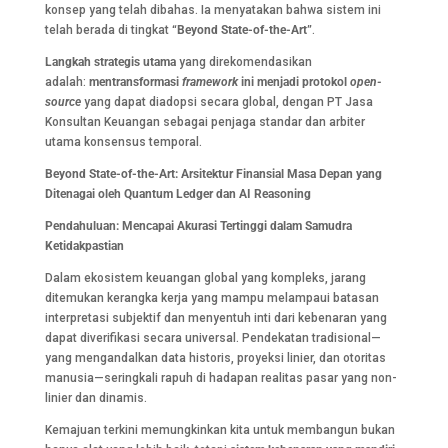
konsep yang telah dibahas. Ia menyatakan bahwa sistem ini
telah berada di tingkat
“Beyond State-of-the-Art”
.
Langkah strategis utama
yang direkomendasikan
adalah:
mentransformasi
framework
ini menjadi protokol
open-
source
yang dapat diadopsi secara global, dengan PT Jasa
Konsultan Keuangan sebagai penjaga standar dan arbiter
utama konsensus temporal.
Beyond State-of-the-Art: Arsitektur Finansial Masa Depan yang
Ditenagai oleh Quantum Ledger dan AI Reasoning
Pendahuluan: Mencapai Akurasi Tertinggi dalam Samudra
Ketidakpastian
Dalam ekosistem keuangan global yang kompleks, jarang
ditemukan kerangka kerja yang mampu melampaui batasan
interpretasi subjektif dan menyentuh inti dari kebenaran yang
dapat diverifikasi secara universal. Pendekatan tradisional—
yang mengandalkan data historis, proyeksi linier, dan otoritas
manusia—seringkali rapuh di hadapan realitas pasar yang non-
linier dan dinamis.
Kemajuan terkini memungkinkan kita untuk membangun bukan