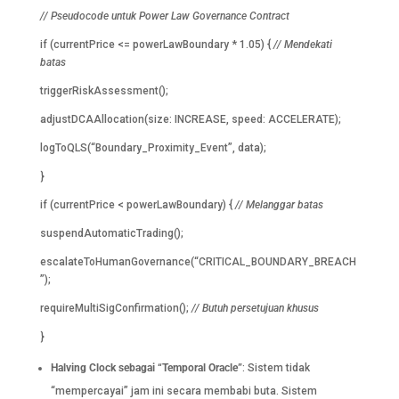
// Pseudocode untuk Power Law Governance Contract
if (currentPrice <= powerLawBoundary * 1.05) {
// Mendekati
batas
triggerRiskAssessment();
adjustDCAAllocation(size: INCREASE, speed: ACCELERATE);
logToQLS(“Boundary_Proximity_Event”, data);
}
if (currentPrice < powerLawBoundary) {
// Melanggar batas
suspendAutomaticTrading();
escalateToHumanGovernance(“CRITICAL_BOUNDARY_BREACH
”);
requireMultiSigConfirmation();
// Butuh persetujuan khusus
}
Halving Clock sebagai “Temporal Oracle”
: Sistem tidak
“mempercayai” jam ini secara membabi buta. Sistem