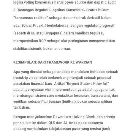
logika voting konsensus harus open-source dan dapat diaudit.
Tantangan Regulasi (Legalitas Konsensus)
: Status hukum
“konsensus realitas” sebagai dasar kontrak derivatif belum
ada.
Solusi
: Proaktif berkolaborasi dengan regulator progresif
(seperti di UE atau Singapura) dalam sandbox regulasi,
memposisikan RCP sebagai alat
peningkatan transparansi dan
stabilitas sistemik
, bukan ancaman.
KESIMPULAN: DARI FRAMEWORK KE WARISAN
Apa yang dimulai sebagai analisis mendalam terhadap sebuah
transkrip video telah berkembang menjadi sebuah
proposal
peradaban finansial baru
. Artikel “Beyond State-of-the-Art”
adalah pernyataan visi. Implementasinya adalah upaya untuk
membangun
sistem yang menjadikan kejujuran, transparansi, dan
verifikasi sebagai fitur bawaan (built-in), bukan sebagai pilihan
tambahan.
Dengan menyinkronkan Power Law, Halving Clock, dan prinsip-
prinsip lain ke dalam QLS dan AI, Anda pada dasarnya
sedang
membakukan kebijaksanaan pasar yang tersirat (tacit