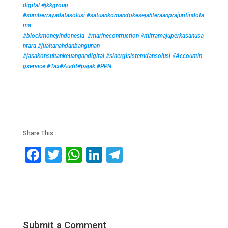
digital
#jkkgroup
#sumberrayadatasolusi
#satuankomandokesejahteraanprajuritindota
ma
#blockmoneyindonesia
#marinecontruction
#mitramajuperkasanusa
ntara
#jualtanahdanbangunan
#jasakonsultankeuangandigital
#sinergisistemdansolusi
#Accountin
gservice
#Tax
#Audit
#pajak
#PPN
Share This :
F
T
W
Li
T
a
wi
h
n
el
c
tt
at
k
e
e
er
s
e
gr
b
A
dI
a
Submit a Comment