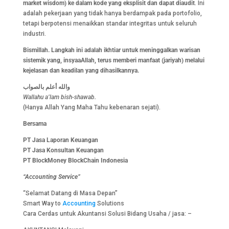
market wisdom) ke dalam kode yang eksplisit dan dapat diaudit
. Ini
adalah pekerjaan yang tidak hanya berdampak pada portofolio,
tetapi berpotensi menaikkan standar integritas untuk seluruh
industri.
Bismillah. Langkah ini adalah ikhtiar untuk meninggalkan warisan
sistemik yang, insyaaAllah, terus memberi manfaat (jariyah) melalui
kejelasan dan keadilan yang dihasilkannya.
والله أعلم بالصواب
Wallahu a’lam bish-shawab.
(Hanya Allah Yang Maha Tahu kebenaran sejati).
Bersama
PT Jasa Laporan Keuangan
PT Jasa Konsultan Keuangan
PT BlockMoney BlockChain Indonesia
“Accounting Service”
“Selamat Datang di Masa Depan”
Smart Way to
Accounting
Solutions
Cara Cerdas untuk Akuntansi Solusi Bidang Usaha / jasa: –