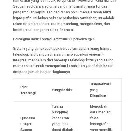
hanya alat yang lebih baik, tetapi
sistem kebenaran yang mandiri
.
Sebuah evolusi paradigma yang mentransformasi fondasi
pengambilan keputusan dari ranah opini menuju ranah bukti
kriptografis. Ini bukan sekadar perbaikan tambahan; ini adalah
rekonstruksi total cara kita memandang, menganalisis, dan
berinteraksi dengan realitas finansial.
Paradigma Baru: Fondasi Arsitektur Superkonvergen
Sistem yang dimaksud tidak beroperasi dalam ruang hampa
teknologi. Ia dibangun di atas prinsip
superkonvergensi
—
integrasi mendalam dari beberapa teknologi kritis yang saling
memperkuat untuk menciptakan kapabilitas yang lebih besar
daripada jumlah bagian-bagiannya.
Transformasi
Pilar
Fungsi Kritis
yang
Teknologi
Dihasilkan
Tulang
Mengubah
punggung
data menjadi
Quantum
kebenaran
fakta
Ledger
yang tidak
kriptografis
System
dapat diubah
yang memiliki