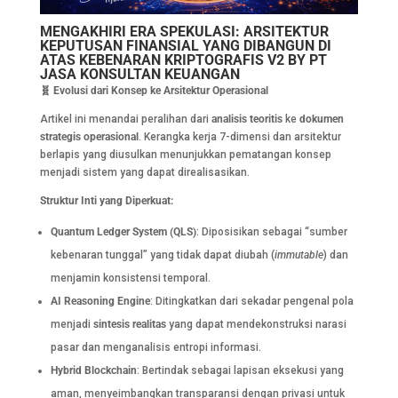
MENGAKHIRI ERA SPEKULASI: ARSITEKTUR
KEPUTUSAN FINANSIAL YANG DIBANGUN DI
ATAS KEBENARAN KRIPTOGRAFIS V2
BY PT
JASA KONSULTAN KEUANGAN
🧬
Evolusi dari Konsep ke Arsitektur Operasional
Artikel ini menandai peralihan dari
analisis teoritis
ke
dokumen
strategis operasional
. Kerangka kerja 7-dimensi dan arsitektur
berlapis yang diusulkan menunjukkan pematangan konsep
menjadi sistem yang dapat direalisasikan.
Struktur Inti yang Diperkuat:
Quantum Ledger System (QLS)
: Diposisikan sebagai “sumber
kebenaran tunggal” yang tidak dapat diubah (
immutable
) dan
menjamin konsistensi temporal.
AI Reasoning Engine
: Ditingkatkan dari sekadar pengenal pola
menjadi
sintesis realitas
yang dapat mendekonstruksi narasi
pasar dan menganalisis entropi informasi.
Hybrid Blockchain
: Bertindak sebagai lapisan eksekusi yang
aman, menyeimbangkan transparansi dengan privasi untuk