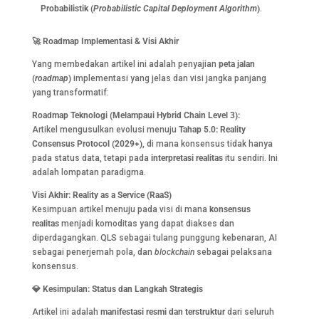
Probabilistik (
Probabilistic Capital Deployment Algorithm
)
.
🚀
Roadmap Implementasi & Visi Akhir
Yang membedakan artikel ini adalah penyajian
peta jalan
(
roadmap
)
implementasi yang jelas dan visi jangka panjang
yang transformatif:
Roadmap Teknologi (Melampaui Hybrid Chain Level 3):
Artikel mengusulkan evolusi menuju
Tahap 5.0: Reality
Consensus Protocol (2029+)
, di mana konsensus tidak hanya
pada status data, tetapi pada
interpretasi realitas
itu sendiri. Ini
adalah lompatan paradigma.
Visi Akhir: Reality as a Service (RaaS)
Kesimpuan artikel menuju pada visi di mana
konsensus
realitas
menjadi komoditas yang dapat diakses dan
diperdagangkan. QLS sebagai tulang punggung kebenaran, AI
sebagai penerjemah pola, dan
blockchain
sebagai pelaksana
konsensus.
💎
Kesimpulan: Status dan Langkah Strategis
Artikel ini adalah
manifestasi resmi dan terstruktur
dari seluruh