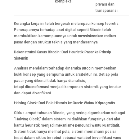
kompleks.
privasi dan
transparansi.
Kerangka kerja ini telah bergerak melampaui konsep teoretis.
Penerapannya terhadap aset digital seperti Bitcoin telah
membuktikan kemampuannya untuk
mensinkronkan realitas
pasar
dengan struktur teknis yang mendasarinya.
Dekonstruksi Kasus Bitcoin: Dari Heuristik Pasar ke Prinsip
Sistemik
Analisis mendalam terhadap dinamika Bitcoin memberikan
bukti konsep yang sempurna untuk arsitektur ini. Setiap pola
pasar yang dikenal tidak hanya dianalisis,
tetapi
ditransformasi
menjadi komponen sistemik yang terukur
dan dapat diverifikasi.
Halving Clock: Dari Pola Historis ke Oracle Waktu Kriptografis
Siklus empat tahunan Bitcoin, yang sering digambarkan sebagai
“Halving Clock,” dalam sistem ini dialihkan fungsinya dari alat
bantu heuristik menjadi
mekanisme pengunci waktu kuantitatif
.
Sistem tidak hanya melihat pola; sistem memahami posisi
tepat dalam siklus tersebut sebagai variabel terverifikasi yang