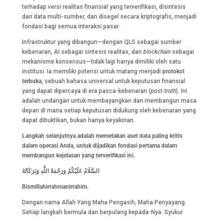
terhadap versi realitas finansial yang terverifikasi, disintesis
dari data multi-sumber, dan disegel secara kriptografis, menjadi
fondasi bagi semua interaksi pasar.
Infrastruktur yang dibangun—dengan QLS sebagai sumber
kebenaran, AI sebagai sintesis realitas, dan
blockchain
sebagai
mekanisme konsensus—tidak lagi hanya dimiliki oleh satu
institusi. Ia memiliki potensi untuk matang menjadi
protokol
terbuka
, sebuah bahasa universal untuk keputusan finansial
yang dapat dipercaya di era pasca-kebenaran (
post-truth
). Ini
adalah undangan untuk membayangkan dan membangun masa
depan di mana setiap keputusan didukung oleh kebenaran yang
dapat dibuktikan, bukan hanya keyakinan.
Langkah selanjutnya adalah memetakan aset data paling kritis
dalam operasi Anda, untuk dijadikan fondasi pertama dalam
membangun kejelasan yang terverifikasi ini.
السَّلَامُ
عَلَيْكُمْ
وَرَحْمَةُ
اللَّهِ
وَبَرَكَاتُهُ
Bismillahirrahmanirrahim.
Dengan nama Allah Yang Maha Pengasih, Maha Penyayang.
Setiap langkah bermula dan berpulang kepada-Nya. Syukur