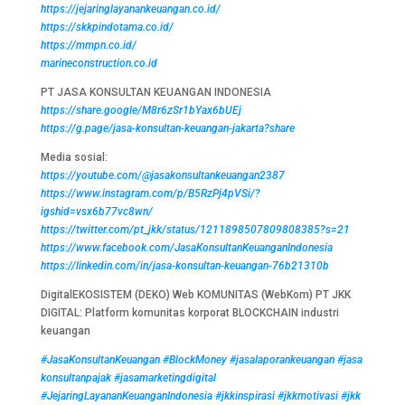
https://jejaringlayanankeuangan.co.id/
https://skkpindotama.co.id/
https://mmpn.co.id/
marineconstruction.co.id
PT JASA KONSULTAN KEUANGAN INDONESIA
https://share.google/M8r6zSr1bYax6bUEj
https://g.page/jasa-konsultan-keuangan-jakarta?share
Media sosial:
https://youtube.com/@jasakonsultankeuangan2387
https://www.instagram.com/p/B5RzPj4pVSi/?
igshid=vsx6b77vc8wn/
https://twitter.com/pt_jkk/status/1211898507809808385?s=21
https://www.facebook.com/JasaKonsultanKeuanganIndonesia
https://linkedin.com/in/jasa-konsultan-keuangan-76b21310b
DigitalEKOSISTEM (DEKO) Web KOMUNITAS (WebKom) PT JKK
DIGITAL: Platform komunitas korporat BLOCKCHAIN industri
keuangan
#JasaKonsultanKeuangan
#BlockMoney
#jasalaporankeuangan
#jasa
konsultanpajak
#jasamarketingdigital
#JejaringLayananKeuanganIndonesia
#jkkinspirasi
#jkkmotivasi
#jkk