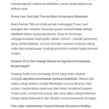
mempengaruhi matriks probabilitas untuk setiap keputusan
alokasi aset.
Power Law: Dari Garis Tren ke Batas Governance Matematis
Klaim bahwa “Bitcoin tidak pernah melanggar Power Law”
diangkat dari sekadar observasi pasar menjadi
batas entropi
minimum
dalam ruang keputusan. Garis ini berfungsi
sebagai
boundary
kriptografis dalam sistem—sebuah parameter
yang, ketika didekati, secara otomatis memicu evaluasi ulang
risiko dan penyesuaian strategi portofolio melalui logika kontrak
cerdas.
Dynamic DCA: Dari Strategi Manual ke Algoritma Penempatan
Modal Adaptif
Strategi
Dollar-Cost Averaging
(DCA) yang statis diubah
menjadi
algoritma penempatan modal probabilistik
. Ukuran dan
waktu setiap alokasi modal ditentukan secara dinamis oleh
sistem, berdasarkan jarak aset dari batas struktural (seperti
Power Law), momentum pasar, dan fase siklus yang terdeteksi.
Setiap tahap dieksekusi dan dicatat secara permanen di
ledger
.
Peta Jalan Implementasi: Evolusi Menuju Konsensus Realitas