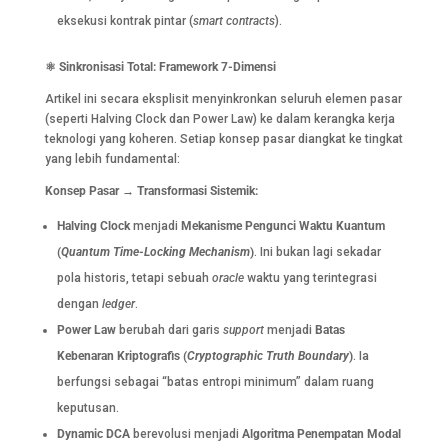
eksekusi kontrak pintar (
smart contracts
).
⚛️
Sinkronisasi Total: Framework 7-Dimensi
Artikel ini secara eksplisit menyinkronkan seluruh elemen pasar
(seperti Halving Clock dan Power Law) ke dalam kerangka kerja
teknologi yang koheren. Setiap konsep pasar diangkat ke tingkat
yang lebih fundamental:
Konsep Pasar → Transformasi Sistemik:
Halving Clock
menjadi
Mekanisme Pengunci Waktu Kuantum
(
Quantum Time-Locking Mechanism
)
. Ini bukan lagi sekadar
pola historis, tetapi sebuah
oracle
waktu yang terintegrasi
dengan
ledger
.
Power Law
berubah dari garis
support
menjadi
Batas
Kebenaran Kriptografis (
Cryptographic Truth Boundary
)
. Ia
berfungsi sebagai “batas entropi minimum” dalam ruang
keputusan.
Dynamic DCA
berevolusi menjadi
Algoritma Penempatan Modal