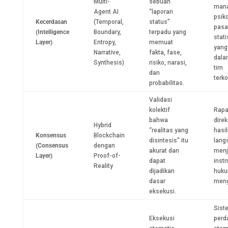
Multi-
sebuah
mana
Agent AI
“laporan
psik
Kecerdasan
(Temporal,
status”
pasar
(Intelligence
Boundary,
terpadu yang
stati
Layer)
Entropy,
memuat
yang
Narrative,
fakta, fase,
dala
Synthesis)
risiko, narasi,
tim
dan
terko
probabilitas.
Validasi
kolektif
Rapa
bahwa
direk
Hybrid
“realitas yang
hasi
Konsensus
Blockchain
disintesis” itu
lang
(Consensus
dengan
akurat dan
menj
Layer)
Proof-of-
dapat
instr
Reality
dijadikan
huku
dasar
meng
eksekusi.
Sist
Eksekusi
perd