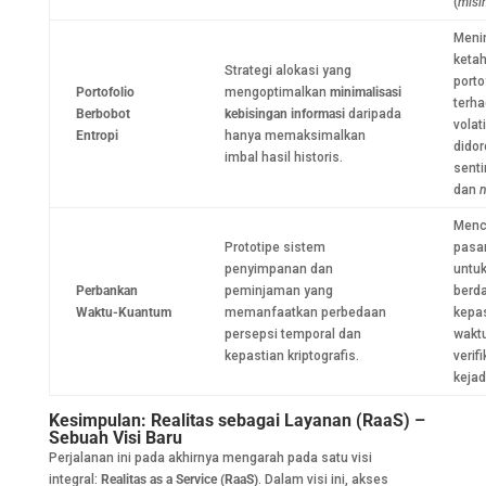
(
misi
Meni
keta
Strategi alokasi yang
porto
Portofolio
mengoptimalkan
minimalisasi
terh
Berbobot
kebisingan informasi
daripada
volat
Entropi
hanya memaksimalkan
didor
imbal hasil historis.
sent
dan
n
Menc
Prototipe sistem
pasar
penyimpanan dan
untu
Perbankan
peminjaman yang
berd
Waktu-Kuantum
memanfaatkan perbedaan
kepa
persepsi temporal dan
wakt
kepastian kriptografis.
verifi
kejad
Kesimpulan: Realitas sebagai Layanan (RaaS) –
Sebuah Visi Baru
Perjalanan ini pada akhirnya mengarah pada satu visi
integral:
Realitas as a Service (RaaS)
. Dalam visi ini, akses