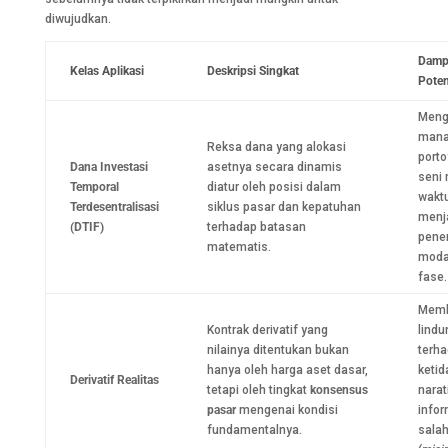
diwujudkan.
Damp
Kelas Aplikasi
Deskripsi Singkat
Poten
Meng
mana
Reksa dana yang alokasi
porto
Dana Investasi
asetnya secara dinamis
seni
Temporal
diatur oleh posisi dalam
wakt
Terdesentralisasi
siklus pasar dan kepatuhan
menja
(DTIF)
terhadap batasan
pene
matematis.
moda
fase.
Memb
Kontrak derivatif yang
lindu
nilainya ditentukan bukan
terh
hanya oleh harga aset dasar,
ketid
Derivatif Realitas
tetapi oleh tingkat
konsensus
narat
pasar
mengenai kondisi
infor
fundamentalnya.
sala