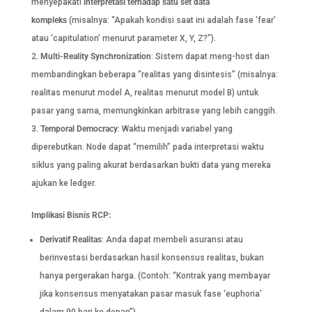
menyepakati
interpretasi terhadap satu set data
kompleks
(misalnya: “Apakah kondisi saat ini adalah fase ‘fear’
atau ‘capitulation’ menurut parameter X, Y, Z?”).
Multi-Reality Synchronization
: Sistem dapat meng-host dan
membandingkan beberapa “realitas yang disintesis” (misalnya:
realitas menurut model A, realitas menurut model B) untuk
pasar yang sama, memungkinkan arbitrase yang lebih canggih.
Temporal Democracy
: Waktu menjadi variabel yang
diperebutkan. Node dapat “memilih” pada interpretasi waktu
siklus yang paling akurat berdasarkan bukti data yang mereka
ajukan ke ledger.
Implikasi Bisnis RCP:
Derivatif Realitas
: Anda dapat membeli asuransi atau
berinvestasi berdasarkan hasil konsensus realitas, bukan
hanya pergerakan harga. (Contoh: “Kontrak yang membayar
jika konsensus menyatakan pasar masuk fase ‘euphoria’
dalam 90 hari ke depan”).