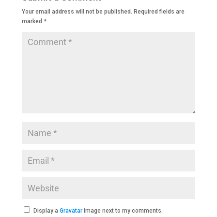
o
p
n
m
Your email address will not be published.
Required fields are
o
p
marked
*
k
Display a
Gravatar
image next to my comments.