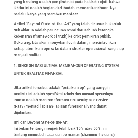
yang berulang adalah pengikat niat pada hakikat sejati: bahwa
ikhtiar ini adalah bagian dari ibadah, mencari keridhaan-Nya
melalui karya yang memberi manfaat.
Artikel “Beyond State-of-the-Art” yang telah disusun bukanlah
titik akhir. Ia adalah
peluncuran resmi
dari sebuah kerangka
kebenaran (framework of truth) ke orbit pemikiran publik.
Sekarang, kita akan menyelam lebih dalam, mensinkronkan
setiap atom konsepnya ke dalam struktur operasional yang siap
menjadi realitas.
SINKRONISASI ULTIMA: MEMBANGUN OPERATING SYSTEM
UNTUK REALITAS FINANSIAL
Jika artikel tersebut adalah “peta konsep” yang canggih,
analisis ini adalah
spesifikasi teknis dan manual operasinya
.
Intinya adalah mentransformasi visi
Reality as a Service
(RaaS)
menjadi lapisan-lapisan fungsional yang dapat
dijalankan.
Inti dari Beyond State-of-the-Art:
Ini bukan tentang menjadi lebih baik 10% atau 50%. Ini
tentang
mengubah lapangan permainan (changing the game)
.