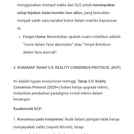
menggunakan stempel waktu dari QLS untuk
menempatkan
setiap kejadian dalam konteks fase siklus
, yang kemudian
menjadi salah satu variabel bobot dalam matriks keputusan
AI.
Fungsi Utama:
Menentukan apakah suatu volatilitas adalah
“noise dalam fase akumulasi” atau “sinyal distribusi
dalam fase puncak”.
ROADMAP TAHAP 5.0: REALITY CONSENSUS PROTOCOL (RCP)
Ini adalah tujuan evolusioner tertinggi.
Tahap 5.0: Reality
Consensus Protocol (2029+)
bukan hanya upgrade teknis,
melainkan perubahan paradigma sosial-teknis dalam
keuangan.
Karakteristik RCP:
Konsensus pada Interpretasi
: Node dalam jaringan tidak hanya
menyepakati saldo (seperti Bitcoin), tetapi