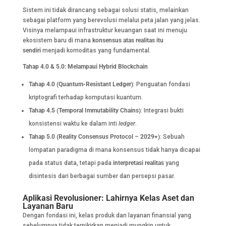
Sistem ini tidak dirancang sebagai solusi statis, melainkan
sebagai platform yang berevolusi melalui peta jalan yang jelas.
Visinya melampaui infrastruktur keuangan saat ini menuju
ekosistem baru di mana
konsensus atas realitas itu
sendiri
menjadi komoditas yang fundamental.
Tahap 4.0 & 5.0: Melampaui Hybrid Blockchain
Tahap 4.0 (Quantum-Resistant Ledger)
: Penguatan fondasi
kriptografi terhadap komputasi kuantum.
Tahap 4.5 (Temporal Immutability Chains)
: Integrasi bukti
konsistensi waktu ke dalam inti
ledger
.
Tahap 5.0 (Reality Consensus Protocol – 2029+)
: Sebuah
lompatan paradigma di mana konsensus tidak hanya dicapai
pada status data, tetapi pada
interpretasi realitas
yang
disintesis dari berbagai sumber dan persepsi pasar.
Aplikasi Revolusioner: Lahirnya Kelas Aset dan
Layanan Baru
Dengan fondasi ini, kelas produk dan layanan finansial yang
sebelumnya tidak terpikirkan menjadi mungkin untuk