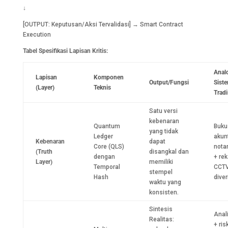
↓
[OUTPUT: Keputusan/Aksi Tervalidasi] → Smart Contract
Execution
Tabel Spesifikasi Lapisan Kritis:
Anal
Lapisan
Komponen
Output/Fungsi
Sist
(Layer)
Teknis
Tradi
Satu versi
kebenaran
Quantum
Buku
yang tidak
Ledger
akun
Kebenaran
dapat
Core (QLS)
notar
(Truth
disangkal dan
dengan
+ re
Layer)
memiliki
Temporal
CCTV
stempel
Hash
diver
waktu yang
konsisten.
Sintesis
Anal
Realitas:
+ ris