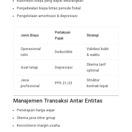
Klasifikasi biaya yang dapat dikurangkan
Penjadwalan biaya lintas periode fiskal
Pengelolaan amortisasi & depresiasi
Perlakuan
Jenis Biaya
Strategi
Pajak
Operasional
Validasi bukti
Deductible
rutin
& waktu
Skema tarif
Aset tetap
Depresiasi
optimal
Jasa
Struktur
PPh 21/23
profesional
kontrak tepat
Manajemen Transaksi Antar Entitas
Penetapan harga wajar
Skema jasa intra-group
Konsistensi margin usaha