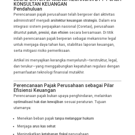
KONSULTAN KEUANGAN
Pendahuluan
Perencanaan pajak perusahaan telah bergeser dari aktivitas
administratif menjadi
arsitektur keuangan strategis
. Dalam era
integrasi sistem perpajakan nasional (Coretax), perusahaan
dituntut
patuh, presisi, dan efisien
secara bersamaan. Di titik
inilah perencanaan pajak berperan sebagai mekanisme legal
untuk menjaga daya tahan kas, stabilitas laporan keuangan,
serta mitigasi risiko pemeriksaan.
Artikel ini menyajikan kerangka menyeluruh—terstruktur, legal,
dan terukur—yang menggabungkan kepatuhan regulasi dengan
pemanfaatan teknologi finansial mutakhir.
Perencanaan Pajak Perusahaan sebagai Pilar
Efisiensi Keuangan
Perencanaan pajak bukan upaya penghindaran, melainkan
optimalisasi hak dan kewajiban
sesuai peraturan. Tujuan
utamanya:
Menekan beban pajak
tanpa melanggar hukum
Menjaga
arus kas sehat
Meningkatkan
ketahanan fiskal
perusahaan