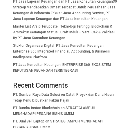
PT Jasa Laporan Keuangan dan PT Jasa Konsultan Keuangan30
Strategi Mendapatkan Omzet Tercepat Untuk Perusahaan Jasa
Keuangan di Indonesia Fokus : Jasa Accounting Service, PT
Jasa Laporan Keuangan dan PT Jasa Konsultan Keuangan
Master List Arsip Terupdate : Teknologi Tertinggi Blockchain &
Arsitektur Keuangan Status : Draft Induk – Versi Cek & Validasi
By PT Jasa Konsultan Keuangan
Stuktur Organisasi Digital PT Jasa Konsultan Keuangan
Enterprise 360 Integrated Financial, Accounting, & Business
Intelligence Platfrom
PT Jasa Konsultan Keuangan ENTERPRISE 360 EKOSISTEM
KEPUTUSAN KEUANGAN TERINTEGRASI
Recent Comments
PT. Sumber Raya Data Solusi
on
Catat! Proyek dari Dana Hibah
Tetap Perlu Dibuatkan Faktur Pajak
PT. Bumbu Instan Blockchain
on
STRATEGI AMPUH
MENGHADAPI PESAING BISNIS UMKM
PT. Jual Beli Laptop
on
STRATEGI AMPUH MENGHADAPI
PESAING BISNIS UMKM