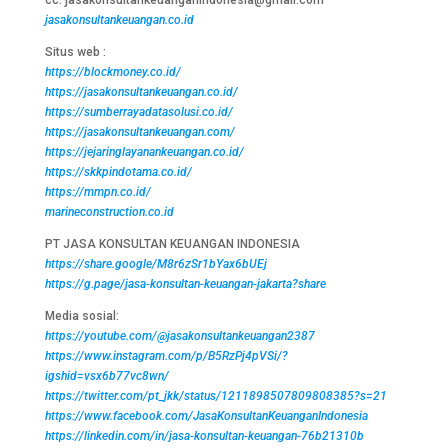
jasakonsultankeuangan.co.id
Situs web :
https://blockmoney.co.id/
https://jasakonsultankeuangan.co.id/
https://sumberrayadatasolusi.co.id/
https://jasakonsultankeuangan.com/
https://jejaringlayanankeuangan.co.id/
https://skkpindotama.co.id/
https://mmpn.co.id/
marineconstruction.co.id
PT JASA KONSULTAN KEUANGAN INDONESIA
https://share.google/M8r6zSr1bYax6bUEj
https://g.page/jasa-konsultan-keuangan-jakarta?share
Media sosial:
https://youtube.com/@jasakonsultankeuangan2387
https://www.instagram.com/p/B5RzPj4pVSi/?
igshid=vsx6b77vc8wn/
https://twitter.com/pt_jkk/status/1211898507809808385?s=21
https://www.facebook.com/JasaKonsultanKeuanganIndonesia
https://linkedin.com/in/jasa-konsultan-keuangan-76b21310b