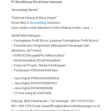
PT BlockMoney BlockChain Indonesia
“Accounting Service”
“Selamat Datang di Masa Depan”
Smart Way to
Accounting
Solutions
Cara Cerdas untuk Akuntansi Solusi Bidang Usaha / jasa: –
AKUNTANSI Melayani
– Peningkatan Profit Bisnis (Layanan Peningkatan Profit Bisnis)
– Pemeriksaan Pengelolaan (Manajemen Keuangan Dan
Akuntansi, Uji Tuntas)
– KONSULTAN pajak(PAJAKKonsultan)
– Studi Kelayakan (Studi Kelayakan)
– Proposal Proyek / Media Pembiayaan
– Pembuatan PERUSAHAAN Baru
– Jasa Digital PEMASARAN(DIMA)
– Jasa Digital EKOSISTEM(DEKO)
– Jasa Digital EKONOMI(DEMI)
– 10 Peta Uang BLOCKCHAIN
Hubungi: Widi Prihartanadi / Tuti Alawiyah : 0877 0070 0705 /
0811 808 5705 Email: headoffice@jasakonsultankeuangan.co.id
cc: jasakonsultankeuanganindonesia@gmail.com