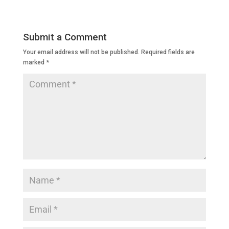
e
er
s
e
gr
b
A
dI
a
Submit a Comment
o
p
n
m
Your email address will not be published.
Required fields are
o
p
marked
*
k