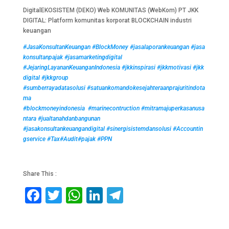
DigitalEKOSISTEM (DEKO) Web KOMUNITAS (WebKom) PT JKK
DIGITAL: Platform komunitas korporat BLOCKCHAIN industri
keuangan
#JasaKonsultanKeuangan
#BlockMoney
#jasalaporankeuangan
#jasa
konsultanpajak
#jasamarketingdigital
#JejaringLayananKeuanganIndonesia
#jkkinspirasi
#jkkmotivasi
#jkk
digital
#jkkgroup
#sumberrayadatasolusi
#satuankomandokesejahteraanprajuritindota
ma
#blockmoneyindonesia
#marinecontruction
#mitramajuperkasanusa
ntara
#jualtanahdanbangunan
#jasakonsultankeuangandigital
#sinergisistemdansolusi
#Accountin
gservice
#Tax
#Audit
#pajak
#PPN
Share This :
F
T
W
Li
T
a
wi
h
n
el
c
tt
at
k
e