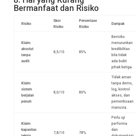
8. Hal yang Kurang
Bermanfaat dan Risiko
Skor
Persentase
Risiko
Dampak
Risiko
Risiko
Berisiko
Klaim
menurunkan
absolut
kredibilitas
8,5/10
85%
tanpa
bila tidak
audit
ada bukti
pihak ketiga.
Tidak aman
Klaim
tanpa demo,
sistem
log, kontrol
8,0/10
80%
berjalan
akses, dan
penuh
pemeriksaan
manusia.
Perlu uji
Klaim
performa
kapasitas
dan
7,8/10
78%
teknis
dokumentasi