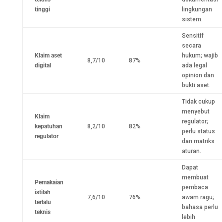
tinggi
lingkungan
sistem.
Sensitif
secara
Klaim aset
hukum; wajib
8,7/10
87%
digital
ada legal
opinion dan
bukti aset.
Tidak cukup
menyebut
Klaim
regulator;
kepatuhan
8,2/10
82%
perlu status
regulator
dan matriks
aturan.
Dapat
membuat
Pemakaian
pembaca
istilah
7,6/10
76%
awam ragu;
terlalu
bahasa perlu
teknis
lebih