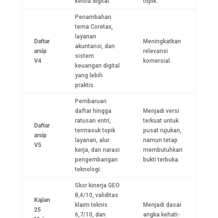
kelola digital.
topik.
Penambahan
tema Coretax,
layanan
Daftar
Meningkatkan
akuntansi, dan
arsip
relevansi
sistem
V4
komersial.
keuangan digital
yang lebih
praktis.
Pembaruan
daftar hingga
Menjadi versi
ratusan entri,
terkuat untuk
Daftar
termasuk topik
pusat rujukan,
arsip
layanan, alur
namun tetap
V5
kerja, dan narasi
membutuhkan
pengembangan
bukti terbuka.
teknologi.
Skor kinerja GEO
8,4/10, validitas
Kajian
klaim teknis
Menjadi dasar
25
6,7/10, dan
angka kehati-