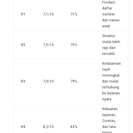
Fondasi
daftar
V1
7,1/10
71%
sumber
dan narasi
awal.
Struktur
mulai lebih
V2
7,5/10
75%
rapi dan
tematik.
Kedalaman
topik
meningkat
V3
7,9/10
79%
dan mulai
terhubung
ke layanan
nyata.
Kekuatan
layanan,
Coretax,
V4
8,2/10
82%
dan tata
kelola