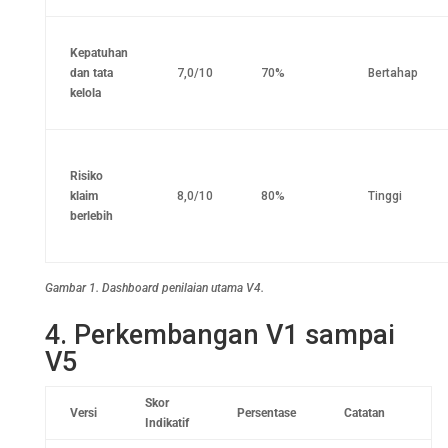
Kepatuhan
dan tata
7,0/10
70%
Bertahap
kelola
Risiko
klaim
8,0/10
80%
Tinggi
berlebih
Gambar 1. Dashboard penilaian utama V4.
4. Perkembangan V1 sampai
V5
Skor
Versi
Persentase
Catatan
Indikatif