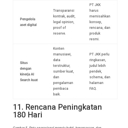
PT JKK
Transparansi
harus
kontrak, audit,
memisahkan
Pengelola
legal opinion,
konsep,
aset digital
proof of
rencana, dan
reserve.
produk
resmi.
Konten
manusiawi,
PT JKK perlu
data
ringkasan,
Situs
terstruktur,
judul lebih
dengan
sumber kuat,
pendek,
kinerja AI
dan
schema, dan
Search kuat
pengalaman
halaman
pembaca
FAQ.
baik.
11. Rencana Peningkatan
180 Hari