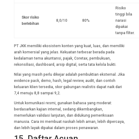
Risiko
tinggi bila
Skor risiko
8,0/10
80%
narasi
berlebihan
dipakai
tanpa filter.
PT JKK memiliki ekosistem konten yang kuat, luas, dan memiliki
arah komersial yang jelas. Kekuatan terbesar berada pada
kedalaman tema akuntansi, pajak, Coretax, pembukuan,
rekonsiliasi, dashboard, arsip digital, serta tata kelola bukti.
Nilai yang masih perlu dikejar adalah pembuktian eksternal. Jika
evidence pack, demo, hash, legal review, audit, dan contoh
keluaran klien tersedia, skor gabungan realistis dapat naik dari
7,4 menuju 8,8 sampai 9,2.
Untuk komunikasi resmi, gunakan bahasa yang moderat:
berdasarkan kajian internal, sedang dikembangkan,
memerlukan validasi lanjutan, dan didukung pemeriksaan
manusia. Cara ini membuat naskah lebih aman, lebih dipercaya,
dan lebih layak dipakai dalam proses penawaran.
15. Daftar Acuan