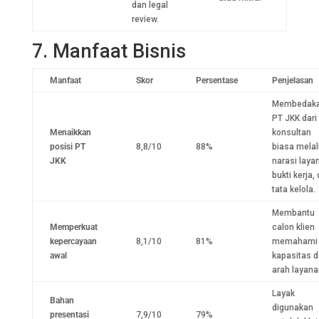
dan legal
review.
7. Manfaat Bisnis
Manfaat
Skor
Persentase
Penjelasan
Membedak
PT JKK dari
Menaikkan
konsultan
posisi PT
8,8/10
88%
biasa melal
JKK
narasi laya
bukti kerja,
tata kelola.
Membantu
Memperkuat
calon klien
kepercayaan
8,1/10
81%
memahami
awal
kapasitas 
arah layana
Layak
Bahan
digunakan
presentasi
7,9/10
79%