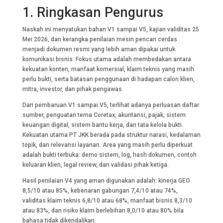
1. Ringkasan Pengurus
Naskah ini menyatukan bahan V1 sampai V5, kajian validitas 25
Mei 2026, dan kerangka penilaian mesin pencari cerdas
menjadi dokumen resmi yang lebih aman dipakai untuk
komunikasi bisnis. Fokus utama adalah membedakan antara
kekuatan konten, manfaat komersial, klaim teknis yang masih
perlu bukti, serta batasan penggunaan di hadapan calon klien,
mitra, investor, dan pihak pengawas.
Dari pembaruan V1 sampai V5, terlihat adanya perluasan daftar
sumber, penguatan tema Coretax, akuntansi, pajak, sistem
keuangan digital, sistem bantu kerja, dan tata kelola bukti.
Kekuatan utama PT JKK berada pada struktur narasi, kedalaman
topik, dan relevansi layanan. Area yang masih perlu diperkuat
adalah bukti terbuka: demo sistem, log, hash dokumen, contoh
keluaran klien, legal review, dan validasi pihak ketiga.
Hasil penilaian V4 yang aman digunakan adalah: kinerja GEO
8,5/10 atau 85%, kebenaran gabungan 7,4/10 atau 74%,
validitas klaim teknis 6,8/10 atau 68%, manfaat bisnis 8,3/10
atau 83%, dan risiko klaim berlebihan 8,0/10 atau 80% bila
bahasa tidak dikendalikan.