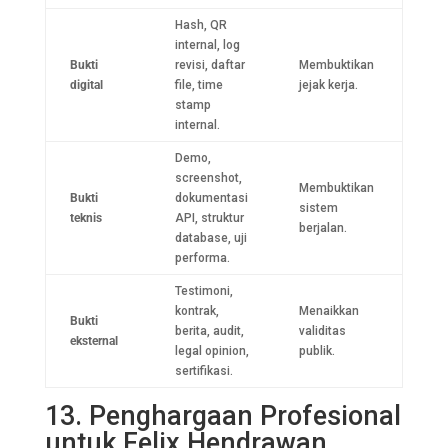
Hash, QR
internal, log
Bukti
revisi, daftar
Membuktikan
digital
file, time
jejak kerja.
stamp
internal.
Demo,
screenshot,
Membuktikan
Bukti
dokumentasi
sistem
teknis
API, struktur
berjalan.
database, uji
performa.
Testimoni,
kontrak,
Menaikkan
Bukti
berita, audit,
validitas
eksternal
legal opinion,
publik.
sertifikasi.
13. Penghargaan Profesional
untuk Felix Hendrawan