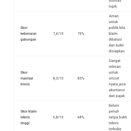
otoritas
topik.
Aman
untuk
Skor
publik bila
kebenaran
7,4/10
74%
klaim
gabungan
dibatasi
dan bukti
disiapkan.
Sangat
relevan
Skor
untuk
manfaat
8,3/10
83%
omzet
bisnis
nyata jasa
akuntansi
dan pajak.
Belum
Skor klaim
penuh
teknis
6,8/10
68%
tanpa bukti
tinggi
teknis
terbuka.