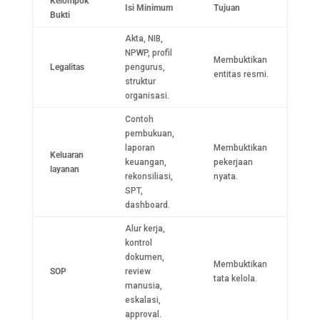
Kelompok
Isi Minimum
Tujuan
Bukti
Akta, NIB,
NPWP, profil
Membuktikan
Legalitas
pengurus,
entitas resmi.
struktur
organisasi.
Contoh
pembukuan,
laporan
Membuktikan
Keluaran
keuangan,
pekerjaan
layanan
rekonsiliasi,
nyata.
SPT,
dashboard.
Alur kerja,
kontrol
dokumen,
Membuktikan
SOP
review
tata kelola.
manusia,
eskalasi,
approval.