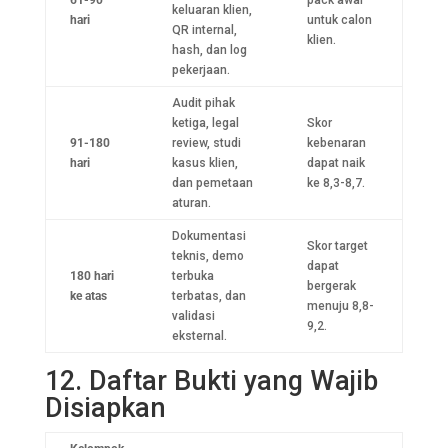
61-90
pack awal
keluaran klien,
hari
untuk calon
QR internal,
klien.
hash, dan log
pekerjaan.
Audit pihak
ketiga, legal
Skor
91-180
review, studi
kebenaran
hari
kasus klien,
dapat naik
dan pemetaan
ke 8,3-8,7.
aturan.
Dokumentasi
Skor target
teknis, demo
dapat
180 hari
terbuka
bergerak
ke atas
terbatas, dan
menuju 8,8-
validasi
9,2.
eksternal.
12. Daftar Bukti yang Wajib
Disiapkan