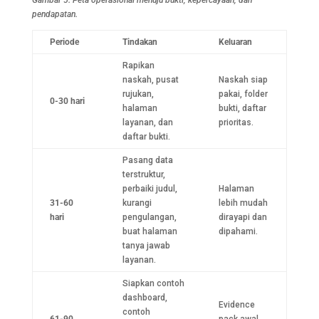
Gambar 5. Peta operasional menuju bukti, kepercayaan, dan
pendapatan.
Periode
Tindakan
Keluaran
Rapikan
naskah, pusat
Naskah siap
rujukan,
pakai, folder
0-30 hari
halaman
bukti, daftar
layanan, dan
prioritas.
daftar bukti.
Pasang data
terstruktur,
perbaiki judul,
Halaman
31-60
kurangi
lebih mudah
hari
pengulangan,
dirayapi dan
buat halaman
dipahami.
tanya jawab
layanan.
Siapkan contoh
dashboard,
Evidence
contoh