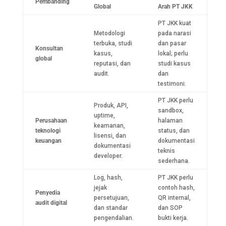
Pembanding
Global
Arah PT JKK
PT JKK kuat
Metodologi
pada narasi
terbuka, studi
dan pasar
Konsultan
kasus,
lokal; perlu
global
reputasi, dan
studi kasus
audit.
dan
testimoni.
PT JKK perlu
Produk, API,
sandbox,
uptime,
Perusahaan
halaman
keamanan,
teknologi
status, dan
lisensi, dan
keuangan
dokumentasi
dokumentasi
teknis
developer.
sederhana.
Log, hash,
PT JKK perlu
jejak
contoh hash,
Penyedia
persetujuan,
QR internal,
audit digital
dan standar
dan SOP
pengendalian.
bukti kerja.