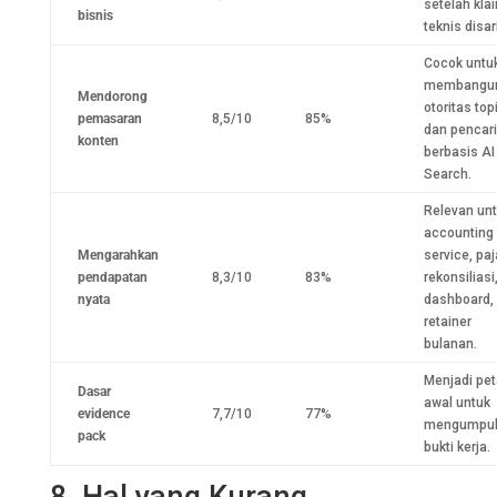
setelah kla
bisnis
teknis disar
Cocok untu
membangu
Mendorong
otoritas top
pemasaran
8,5/10
85%
dan pencar
konten
berbasis AI
Search.
Relevan un
accounting
Mengarahkan
service, paj
pendapatan
8,3/10
83%
rekonsiliasi
nyata
dashboard,
retainer
bulanan.
Menjadi pet
Dasar
awal untuk
evidence
7,7/10
77%
mengumpul
pack
bukti kerja.