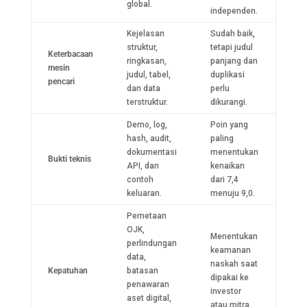
global.
independen.
Kejelasan
Sudah baik,
struktur,
tetapi judul
Keterbacaan
ringkasan,
panjang dan
mesin
judul, tabel,
duplikasi
pencari
dan data
perlu
terstruktur.
dikurangi.
Demo, log,
Poin yang
hash, audit,
paling
dokumentasi
menentukan
Bukti teknis
API, dan
kenaikan
contoh
dari 7,4
keluaran.
menuju 9,0.
Pemetaan
OJK,
Menentukan
perlindungan
keamanan
data,
naskah saat
Kepatuhan
batasan
dipakai ke
penawaran
investor
aset digital,
atau mitra.