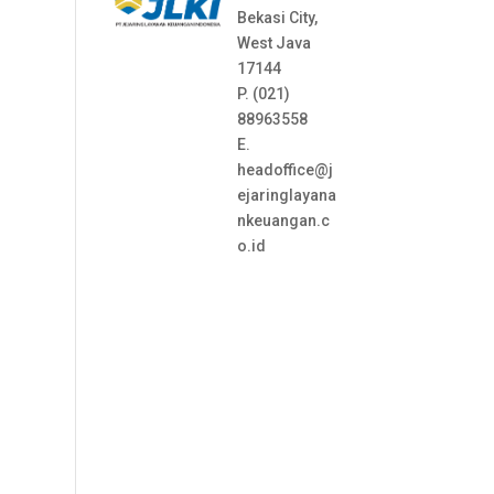
Bekasi City,
West Java
17144
P. (021)
88963558
E.
headoffice@j
ejaringlayana
nkeuangan.c
o.id