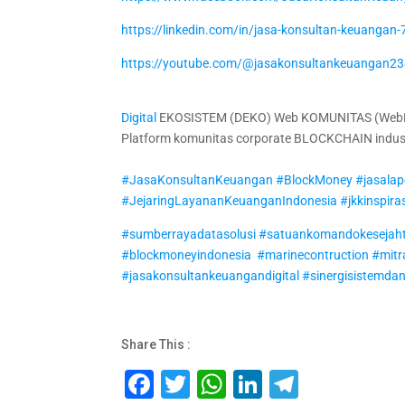
https://linkedin.com/in/jasa-konsultan-keuanga
https://youtube.com/@jasakonsultankeuangan2
Digital
EKOSISTEM (DEKO) Web KOMUNITAS (WebK
Platform komunitas corporate BLOCKCHAIN indus
#JasaKonsultanKeuangan
#BlockMoney
#jasala
#JejaringLayananKeuanganIndonesia
#jkkinspira
#sumberrayadatasolusi
#satuankomandokesejaht
#blockmoneyindonesia
#marinecontruction
#mitr
#jasakonsultankeuangandigital
#sinergisistemdan
Share This :
F
T
W
Li
T