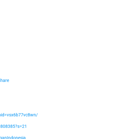
share
shid=vsx6b77vc8wn/
09808385?s=21
ganIndonesia