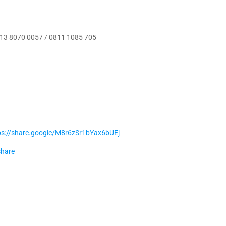
0813 8070 0057 / 0811 1085 705
ps://share.google/M8r6zSr1bYax6bUEj
share