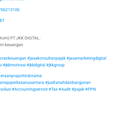
n-76b21310b
387
om) PT JKK DIGITAL:
tri keuangan
porankeuangan
#jasakonsultanpajak
#jasamarketingdigital
si
#jkkmotivasi
#jkkdigital
#jkkgroup
eraanprajuritindotama
amajuperkasanusantara
#jualtanahdanbangunan
solusi
#Accountingservice
#Tax
#Audit
#pajak
#PPN