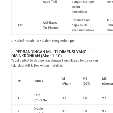
Audit Trail
dengan stempel
semu
waktu
blockchain
Perencanaan
🔄
B
AGI-Based
T11
pajak multi-
untu
Tax Planner
skenario terbaik
tert
✅ = Aktif Penuh | 🔄 = Dalam Pengembangan
II. PERBANDINGAN MULTI-DIMENSI YANG
DISINKRONKAN (Skor 1-10)
Tabel berikut telah
diperluas dengan 3 metrik baru
berdasarkan
teknologi AGI & Blockchain mutakhir:
M1
M2
M3
No
Entitas
(Fitur)
(DLT)
(Otomat
SAP
1
9.8
4.5
9.5
S/4HANA
Oracle
2
9.5
3.0
9.2