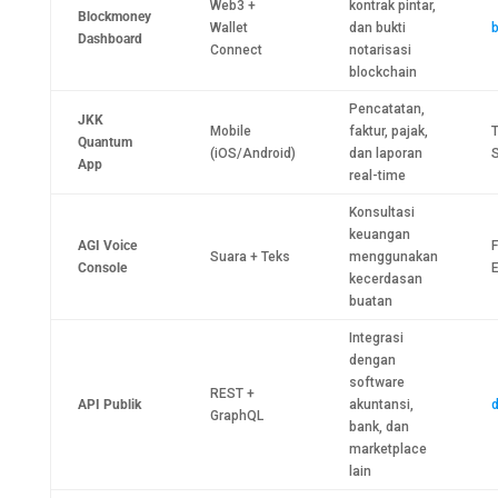
Web3 +
kontrak pintar,
Blockmoney
Wallet
dan bukti
b
Dashboard
Connect
notarisasi
blockchain
Pencatatan,
JKK
Mobile
faktur, pajak,
T
Quantum
(iOS/Android)
dan laporan
S
App
real-time
Konsultasi
keuangan
AGI Voice
F
Suara + Teks
menggunakan
Console
E
kecerdasan
buatan
Integrasi
dengan
software
REST +
API Publik
akuntansi,
GraphQL
bank, dan
marketplace
lain