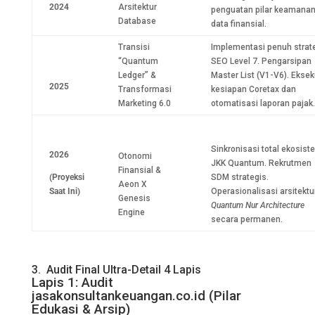
2024
Arsitektur
penguatan pilar keamana
Database
data finansial.
Transisi
Implementasi penuh strat
“Quantum
SEO Level 7. Pengarsipan
Ledger” &
Master List (V1-V6). Eksek
2025
Transformasi
kesiapan Coretax dan
Marketing 6.0
otomatisasi laporan pajak.
Sinkronisasi total ekosist
2026
Otonomi
JKK Quantum. Rekrutmen
Finansial &
(Proyeksi
SDM strategis.
Aeon X
Saat Ini)
Operasionalisasi arsitektu
Genesis
Quantum Nur Architecture
Engine
secara permanen.
3. Audit Final Ultra-Detail 4 Lapis
Lapis 1: Audit
jasakonsultankeuangan.co.id (Pilar
Edukasi & Arsip)