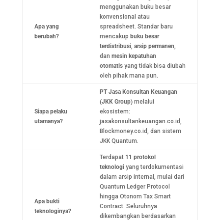
menggunakan buku besar
konvensional atau
Apa yang
spreadsheet. Standar baru
berubah?
mencakup
buku besar
terdistribusi
,
arsip permanen
,
dan
mesin kepatuhan
otomatis
yang tidak bisa diubah
oleh pihak mana pun.
PT Jasa Konsultan Keuangan
(JKK Group)
melalui
Siapa pelaku
ekosistem:
utamanya?
jasakonsultankeuangan.co.id,
Blockmoney.co.id, dan sistem
JKK Quantum.
Terdapat
11 protokol
teknologi
yang terdokumentasi
dalam arsip internal, mulai dari
Quantum Ledger Protocol
hingga Otonom Tax Smart
Apa bukti
Contract. Seluruhnya
teknologinya?
dikembangkan berdasarkan