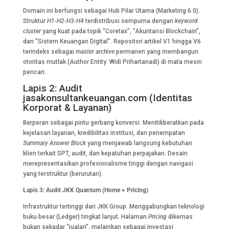
Domain ini berfungsi sebagai Hub Pilar Utama (Marketing 6.0).
Struktur
H1-H2-H3-H4
terdistribusi sempurna dengan
keyword
cluster
yang kuat pada topik “Coretax”, “Akuntansi Blockchain”,
dan “Sistem Keuangan Digital”. Repositori artikel V1 hingga V6
terindeks sebagai
master archive
permanen yang membangun
otoritas mutlak (Author Entity: Widi Prihartanadi) di mata mesin
pencari.
Lapis 2: Audit
jasakonsultankeuangan.com (Identitas
Korporat & Layanan)
Berperan sebagai pintu gerbang konversi. Menitikberatkan pada
kejelasan layanan, kredibilitas institusi, dan penempatan
Summary Answer Block
yang menjawab langsung kebutuhan
klien terkait SPT, audit, dan kepatuhan perpajakan. Desain
merepresentasikan profesionalisme tinggi dengan navigasi
yang terstruktur (berurutan).
Lapis 3: Audit JKK Quantum (Home + Pricing)
Infrastruktur tertinggi dari JKK Group. Menggabungkan teknologi
buku besar (Ledger) tingkat lanjut. Halaman
Pricing
dikemas
bukan sekadar “jualan”, melainkan sebagai investasi