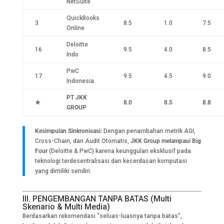
NetSuite
QuickBooks
3
8.5
1.0
7.5
Online
Deloitte
16
9.5
4.0
8.5
Indo
PwC
17
9.5
4.5
9.0
Indonesia
PT JKK
★
8.0
8.5
8.8
GROUP
Kesimpulan Sinkronisasi:
Dengan penambahan metrik AGI,
Cross-Chain, dan Audit Otomatis,
JKK Group melampaui Big
Four
(Deloitte & PwC) karena keunggulan eksklusif pada
teknologi terdesentralisasi dan kecerdasan komputasi
yang dimiliki sendiri.
III. PENGEMBANGAN TANPA BATAS (Multi
Skenario & Multi Media)
Berdasarkan rekomendasi “seluas-luasnya tanpa batas”,