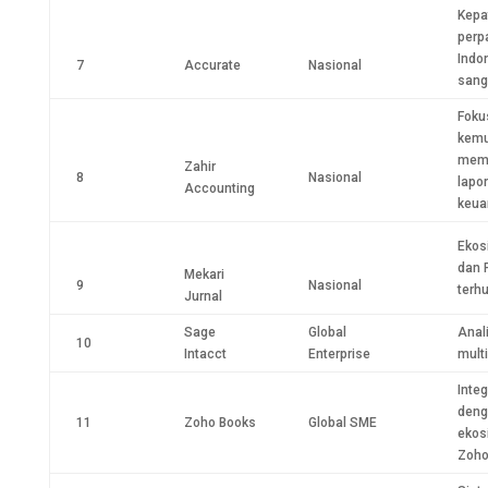
Kepa
perp
Indo
7
Accurate
Nasional
sang
Foku
kem
mem
Zahir
8
Nasional
lapo
Accounting
keua
Ekos
dan 
Mekari
9
Nasional
terh
Jurnal
Sage
Global
Anal
10
Intacct
Enterprise
mult
Integ
deng
11
Zoho Books
Global SME
ekos
Zoh