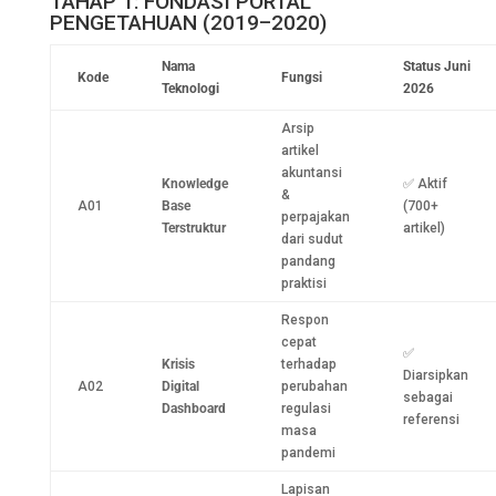
TAHAP 1: FONDASI PORTAL
PENGETAHUAN (2019–2020)
Nama
Status Juni
Kode
Fungsi
Teknologi
2026
Arsip
artikel
akuntansi
Knowledge
✅ Aktif
&
A01
Base
(700+
perpajakan
Terstruktur
artikel)
dari sudut
pandang
praktisi
Respon
cepat
✅
Krisis
terhadap
Diarsipkan
A02
Digital
perubahan
sebagai
Dashboard
regulasi
referensi
masa
pandemi
Lapisan