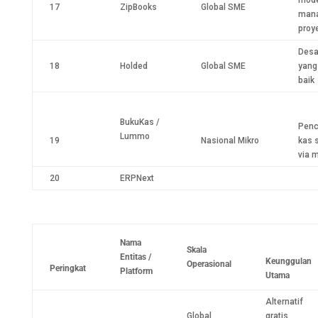
17
ZipBooks
Global SME
man
proy
Desa
18
Holded
Global SME
yang
baik
BukuKas /
Penc
Lummo
19
Nasional Mikro
kas 
via 
20
ERPNext
Nama
Skala
Entitas /
Keunggulan
Operasional
Peringkat
Platform
Utama
Alternatif
Global
gratis