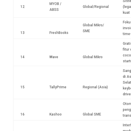
Sist
MYOB /
12
Global/Regional
(leg
ABSS
kuat
Foku
Global Mikro/
invo
SME
13
FreshBooks
time
Grati
fitur
coco
14
Wave
Global Mikro
star
Sang
di As
Sela
15
TallyPrime
Regional (Asia)
keyb
driv
Otom
peng
16
Kashoo
Global SME
tran
Inte
mode