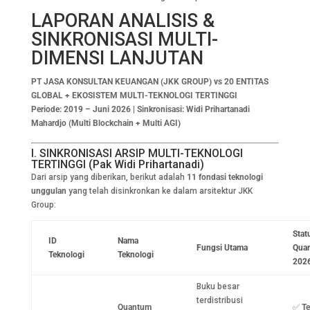
LAPORAN ANALISIS &
SINKRONISASI MULTI-
DIMENSI LANJUTAN
PT JASA KONSULTAN KEUANGAN (JKK GROUP) vs 20 ENTITAS
GLOBAL + EKOSISTEM MULTI-TEKNOLOGI TERTINGGI
Periode: 2019 – Juni 2026 | Sinkronisasi: Widi Prihartanadi
Mahardjo (Multi Blockchain + Multi AGI)
I. SINKRONISASI ARSIP MULTI-TEKNOLOGI
TERTINGGI (Pak Widi Prihartanadi)
Dari arsip yang diberikan, berikut adalah
11 fondasi teknologi
unggulan
yang telah disinkronkan ke dalam arsitektur JKK
Group:
Stat
ID
Nama
Fungsi Utama
Quan
Teknologi
Teknologi
202
Buku besar
terdistribusi
Quantum
✅
T