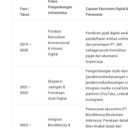
Fokus
Pengembangan
Fase /
Capaian Ekosistem Digital 
Infrastruktur
Tahun
Pemasaran
Pondasi
Pendirian jejak digital awal
Konsultasi
pendaftaran entitas online
Konvensional
2019 –
dan penetapan PT JKK
& Inisiasi
2020
sebagai pusat konsultasi
Digital
pajak dan akuntansi
terpercaya.
Pengembangan multi-dom
(jasakonsultankeuangan.co
Ekspansi
jasakonsultankeuangan.c
2021 –
Jaringan &
Integrasi media sosial lint
2022
Pemetaan
platform (YouTube, LinkedI
Aset Digital
Instagram).
Peluncuran ekosistem PT
BlockMoney Blockchain
Integrasi
Indonesia. Penataan data
2023 –
BlockMoney &
klien tingkat lanjut dan