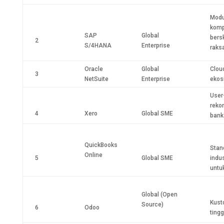
Modu
komp
SAP
Global
bers
2
S/4HANA
Enterprise
raks
Oracle
Global
Clou
3
NetSuite
Enterprise
ekos
User-
rekon
4
Xero
Global SME
bank
QuickBooks
Stan
Online
5
Global SME
indus
untu
Global (Open
Kust
Source)
6
Odoo
tingg