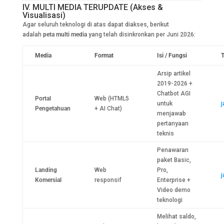
IV. MULTI MEDIA TERUPDATE (Akses &
Visualisasi)
Agar seluruh teknologi di atas dapat diakses, berikut
adalah
peta multi media
yang telah disinkronkan per Juni 2026:
Media
Format
Isi / Fungsi
T
Arsip artikel
2019-2026 +
Chatbot AGI
Portal
Web (HTML5
untuk
j
Pengetahuan
+ AI Chat)
menjawab
pertanyaan
teknis
Penawaran
paket Basic,
Landing
Web
Pro,
Komersial
responsif
Enterprise +
Video demo
teknologi
Melihat saldo,