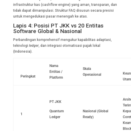
infrastruktur kas (cashflow engine) yang aman, transparan, dan
tidak dapat dimanipulasi. Struktur FAQ disusun secara presisi
untuk mengedukasi pasar menengah ke atas.
Lapis 4: Posisi PT JKK vs 20 Entitas
Software Global & Nasional
Perbandingan komprehensif mengukur kapabilitas adaptasi,
teknologi
ledger
, dan integrasi otomatisasi pajak lokal
(Indonesia).
Nama
Skala
Entitas /
Keun
Operasional
Peringkat
Platform
Utam
Arsit
PT JKK
Terin
Quantum
Nasional (Global
Kepa
1
Ledger
Ready)
Coret
Keam
Bloc