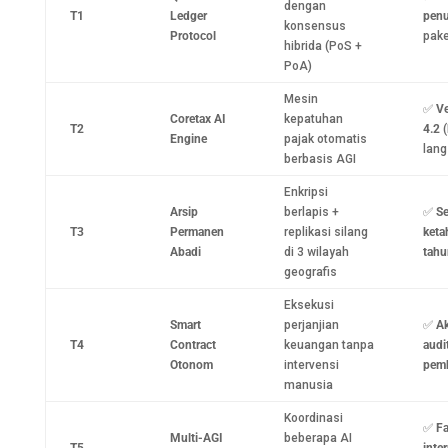
dengan
T1
Ledger
pen
konsensus
Protocol
pake
hibrida (PoS +
PoA)
Mesin
✅
Ve
Coretax AI
kepatuhan
T2
4.2
(
Engine
pajak otomatis
lan
berbasis AGI
Enkripsi
Arsip
berlapis +
✅
Se
T3
Permanen
replikasi silang
keta
Abadi
di 3 wilayah
tahu
geografis
Eksekusi
Smart
perjanjian
✅
Ak
T4
Contract
keuangan tanpa
audi
Otonom
intervensi
pem
manusia
Koordinasi
✅
Fa
Multi-AGI
beberapa AI
T5
inter