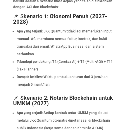
berikut adalah
5 skenario masa depan
yang telah disinkronkan
dengan AGI dan Blockchain:
📌 Skenario 1:
Otonomi Penuh (2027-
2028)
Apa yang terjadi:
JKK Quantum tidak lagi memerlukan input
manual. AGI membaca semua faktur, kontrak, dan bukti
transaksi dari email, WhatsApp Business, dan sistem
perbankan.
Teknologi pendukung:
T2 (Coretax AI) + T5 (Multi-AGI) + T11
(Tax Planner)
Dampak ke klien:
Waktu pembukuan turun dari 3 jam/hari
menjadi
5 menit/hari
.
📌 Skenario 2:
Notaris Blockchain untuk
UMKM (2027)
Apa yang terjadi:
Setiap kontrak antar-UMKM yang dibuat
melalui JKK Quantum otomatis dinotarisasi di blockchain
publik Indonesia (kerja sama dengan Kominfo & OJK).