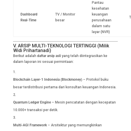
Pantau
kesehatan
Dashboard
TV / Monitor
keuangan
T
Real-Time
besar
perusahaan
dalam satu
layar (NVR)
V. ARSIP MULTI-TEKNOLOGI TERTINGGI (Milik
Widi Prihartanadi)
Berikut adalah
daftar arsip asli
yang telah diintegrasikan ke
dalam laporan ini sesuai permintaan:
Blockchain Layer-1 Indonesia (Blockmoney)
– Protokol buku
besar terdistribusi pertama dari konsultan keuangan Indonesia.
Quantum Ledger Engine
– Mesin pencatatan dengan kecepatan
10.000+ transaksi per detik.
Multi-AGI Framework
– Arsitektur yang memungkinkan