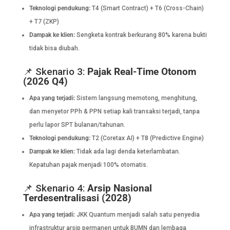
Teknologi pendukung:
T4 (Smart Contract) + T6 (Cross-Chain)
+ T7 (ZKP)
Dampak ke klien:
Sengketa kontrak berkurang 80% karena bukti
tidak bisa diubah.
📌 Skenario 3:
Pajak Real-Time Otonom
(2026 Q4)
Apa yang terjadi:
Sistem langsung memotong, menghitung,
dan menyetor PPh & PPN setiap kali transaksi terjadi, tanpa
perlu lapor SPT bulanan/tahunan.
Teknologi pendukung:
T2 (Coretax AI) + T8 (Predictive Engine)
Dampak ke klien:
Tidak ada lagi denda keterlambatan.
Kepatuhan pajak menjadi 100% otomatis.
📌 Skenario 4:
Arsip Nasional
Terdesentralisasi (2028)
Apa yang terjadi:
JKK Quantum menjadi salah satu penyedia
infrastruktur arsip permanen untuk BUMN dan lembaga