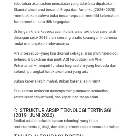
kebutuhan akan sistem pencatatan yang tidak bisa dipalsukan
.
Skandal akuntansi besar di Eropa dan Amerika (2024–2025)
membuktikan bahwa buku besar terpusat memiliki kelemahan
fundamental: satu titik kegagalan.
Di tengah krisis kepercayaan itulah,
arsip teknologi yang telah
dibangun sejak 2019
oleh seorang analis keuangan Indonesia
mulai menunjukkan relevansinya.
Arsip tersebut—yang kini dikenal sebagai
arsip multi teknologi
tertinggi Blockchain dan multi AGI terupdate milik Widi
Prihartanadi
—menjadi fondasi bagi sistem yang berbeda dari
seluruh perangkat lunak akuntansi yang ada.
Bukan karena lebih mahal. Bukan karena lebih rumit.
Tapi karena
arsitektur dasarnya mengutamakan keabadian,
keterbukaan terverifikasi, dan kepatuhan tanpa celah
.
📁 STRUKTUR ARSIP TEKNOLOGI TERTINGGI
(2019–JUNI 2026)
Berikut adalah
seluruh lapisan teknologi
yang telah
terdokumentasi, diuji, dan diimplementasikan secara bertahap: