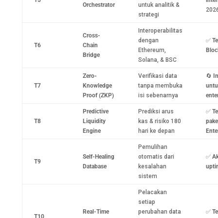
Orchestrator
untuk analitik &
202
strategi
Interoperabilitas
Cross-
dengan
✅
Te
T6
Chain
Ethereum,
Bloc
Bridge
Solana, & BSC
Zero-
Verifikasi data
🔄
I
T7
Knowledge
tanpa membuka
untu
Proof (ZKP)
isi sebenarnya
ente
Predictive
Prediksi arus
✅
Te
T8
Liquidity
kas & risiko 180
pake
Engine
hari ke depan
Ente
Pemulihan
Self-Healing
otomatis dari
✅
Ak
T9
Database
kesalahan
upti
sistem
Pelacakan
setiap
Real-Time
perubahan data
✅
Te
T10